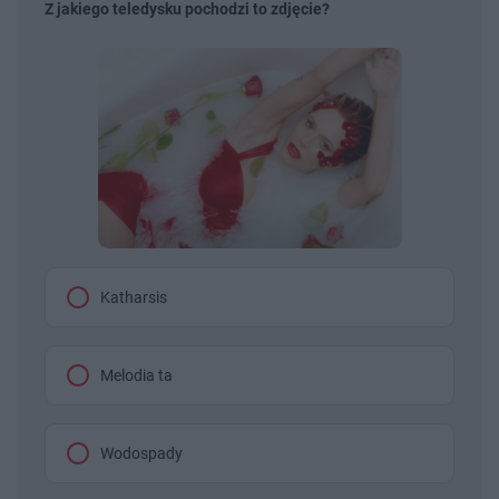
Z jakiego teledysku pochodzi to zdjęcie?
Katharsis
Melodia ta
Wodospady