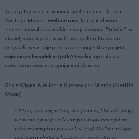
Tę artystkę zna z pewnością wiele osób z TikToka i
YouTuba. Mowa o
evelinie ross
, która niedawno
zaprezentowała wszystkim swoją nowość.
"Tchórz"
to
singiel, który wpada w ucho wszystkim, którzy go
usłyszeli i wywołuje przeróżne emocje.
O czym jest
najnowszy kawałek artystki?
Ewelina opisała swoją
nową twórczość następującymi słowami:
Roxie Węgiel & Wiktoria Kuszewicz - Miasto (StartUp
Music)
- O tym, co czuję, o tym, że są rzeczy, których żałuję
w swoim życiu (między innymi wspomnianych w
tekście niewykorzystanych szans). Szybkie tempo i
radosna melodia w kontraście ze smutnym