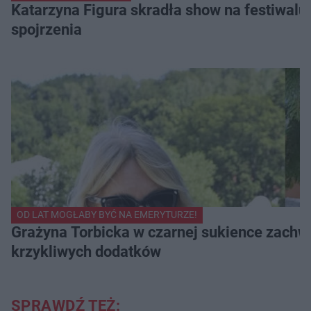
Katarzyna Figura skradła show na festiwalu!
spojrzenia
OD LAT MOGŁABY BYĆ NA EMERYTURZE!
Grażyna Torbicka w czarnej sukience zachwyc
krzykliwych dodatków
SPRAWDŹ TEŻ: