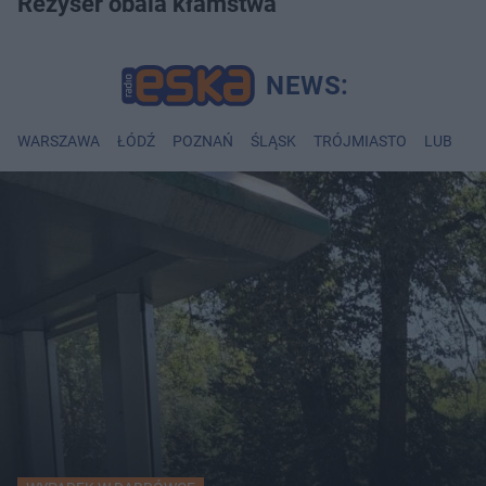
Reżyser obala kłamstwa
WARSZAWA
ŁÓDŹ
POZNAŃ
ŚLĄSK
TRÓJMIASTO
LUBLIN