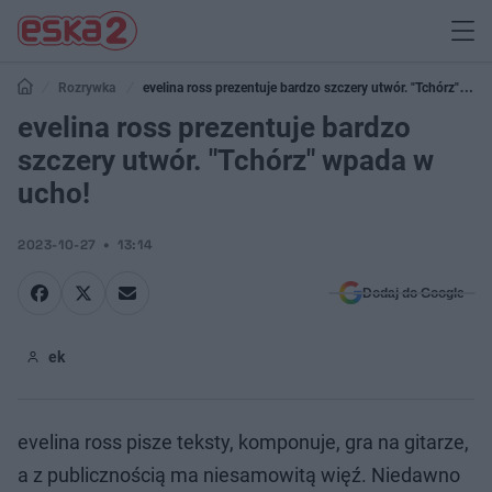
Rozrywka
evelina ross prezentuje bardzo szczery utwór. "Tchórz"
wpada w ucho!
evelina ross prezentuje bardzo
szczery utwór. "Tchórz" wpada w
ucho!
2023-10-27
13:14
Dodaj do Google
ek
evelina ross pisze teksty, komponuje, gra na gitarze,
a z publicznością ma niesamowitą więź. Niedawno