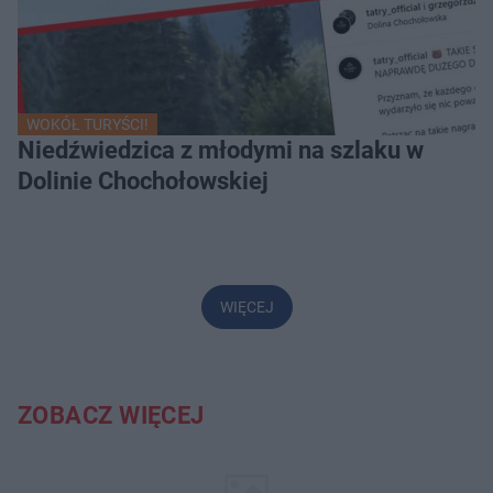
WOKÓŁ TURYŚCI!
Niedźwiedzica z młodymi na szlaku w
Dolinie Chochołowskiej
WIĘCEJ
ZOBACZ WIĘCEJ