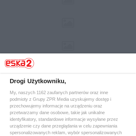
Drogi Użytkowniku,
My, naszych 1162 zaufanych partnerów oraz inne
Żaden utwór zamieszczony w serwisie nie może być powielany i
rozpowszechniany lub dalej rozpowszechniany w jakikolwiek sposób (w
podmioty z Grupy ZPR Media uzyskujemy dostęp i
tym także elektroniczny lub mechaniczny) na jakimkolwiek polu
przechowujemy informacje na urządzeniu oraz
eksploatacji w jakiejkolwiek formie, włącznie z umieszczaniem w
przetwarzamy dane osobowe, takie jak unikalne
Internecie bez pisemnej zgody właściciela praw. Jakiekolwiek użycie lub
wykorzystanie utworów w całości lub w części z naruszeniem prawa,
identyfikatory, standardowe informacje wysyłane przez
tzn. bez właściwej zgody, jest zabronione pod groźbą kary i może być
urządzenie czy dane przeglądania w celu zapewniania
ścigane prawnie.
spersonalizowanych reklam, wybór spersonalizowanych