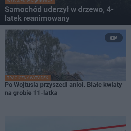
WYPADEK W DĄBRÓWCE
Samochód uderzył w drzewo, 4-
latek reanimowany
6
TRAGICZNY WYPADEK
Po Wojtusia przyszedł anioł. Białe kwiaty
na grobie 11-latka