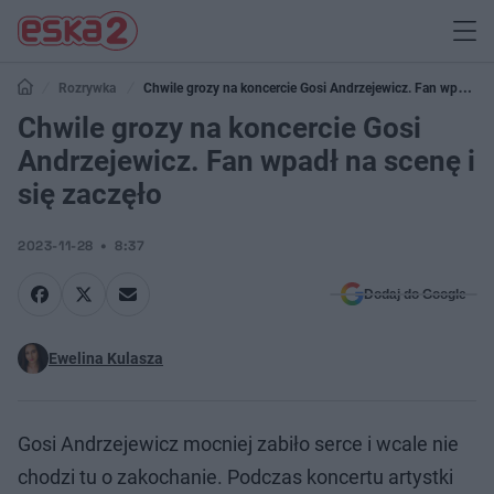
Rozrywka
Chwile grozy na koncercie Gosi Andrzejewicz. Fan wpadł
na scenę i się zaczęło
Chwile grozy na koncercie Gosi
Andrzejewicz. Fan wpadł na scenę i
się zaczęło
2023-11-28
8:37
Dodaj do Google
Ewelina Kulasza
Gosi Andrzejewicz mocniej zabiło serce i wcale nie
chodzi tu o zakochanie. Podczas koncertu artystki