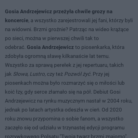
Gosia Andrzejewicz przeżyła chwile grozy na
koncercie
, a wszystko zarejestrowali jej fani, którzy byli
na widowni. Brzmi groźnie? Patrząc na wideo krążące
po sieci, można w pierwszej chwili tak to
odebrać.
Gosia Andrzejewicz
to piosenkarka, która
zdobyła ogromną sławę kilkanaście lat temu.
Wszystko za sprawą perełek z jej repertuaru, takich
jak
Słowa, Lustro,
czy też
Pozwól żyć.
Przy jej
piosenkach można było rozmarzyć się o miłości lub
koić łzy, gdy serce złamało się na pół. Debiut Gosi
Andrzejewicz na rynku muzycznym nastał w 2004 roku,
jednak po latach artystka odeszła w cień. Od 2020
roku znowu przypomina o sobie fanom, a wszystko
zaczęło się od udziału w trzynastej edycji programu
rozrywkowego Polsatu "Twoja twarz brzmi znajomo",