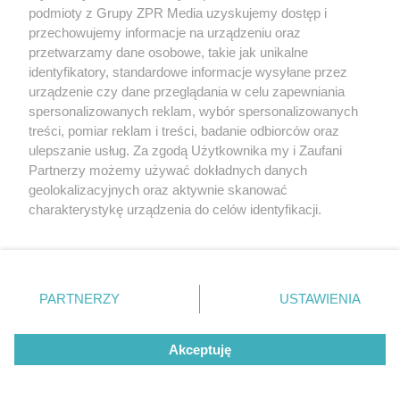
rozpowszechniany lub dalej rozpowszechniany w jakikolwiek sposób (w
podmioty z Grupy ZPR Media uzyskujemy dostęp i
tym także elektroniczny lub mechaniczny) na jakimkolwiek polu
przechowujemy informacje na urządzeniu oraz
eksploatacji w jakiejkolwiek formie, włącznie z umieszczaniem w
przetwarzamy dane osobowe, takie jak unikalne
Internecie bez pisemnej zgody właściciela praw. Jakiekolwiek użycie lub
wykorzystanie utworów w całości lub w części z naruszeniem prawa,
identyfikatory, standardowe informacje wysyłane przez
tzn. bez właściwej zgody, jest zabronione pod groźbą kary i może być
urządzenie czy dane przeglądania w celu zapewniania
ścigane prawnie.
spersonalizowanych reklam, wybór spersonalizowanych
treści, pomiar reklam i treści, badanie odbiorców oraz
ulepszanie usług. Za zgodą Użytkownika my i Zaufani
Partnerzy możemy używać dokładnych danych
geolokalizacyjnych oraz aktywnie skanować
charakterystykę urządzenia do celów identyfikacji.
O nas
Ponieważ cenimy Twoją prywatność, prosimy o zgodę na
korzystanie z tych technologii poprzez kliknięcie
Informacje prawne
„Akceptuję”. Zgoda jest dobrowolna i zawsze możesz ją
zmienić/wycofać klikając przycisk ustawień prywatności
Nasze serwisy
PARTNERZY
USTAWIENIA
znajdujący się w lewym dolnym rogu strony
. Niektóre
© 2026 Grupa ZPR Media
rodzaje przetwarzania danych nie wymagają zgody
Akceptuję
użytkownika, ale masz prawo sprzeciwić się takiemu
przetwarzaniu. Preferencje będą miały zastosowanie tylko
na tej witrynie.