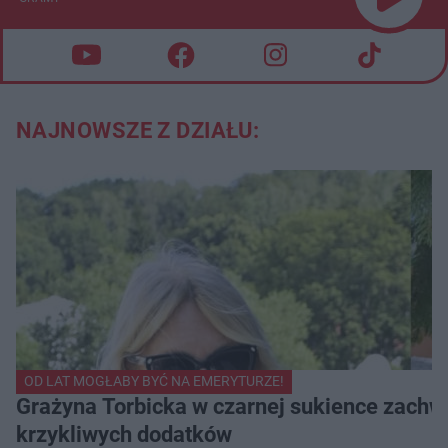
NAJNOWSZE Z DZIAŁU:
OD LAT MOGŁABY BYĆ NA EMERYTURZE!
Grażyna Torbicka w czarnej sukience zachwyc
krzykliwych dodatków