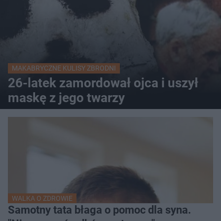
MAKABRYCZNE KULISY ZBRODNI
26-latek zamordował ojca i uszył
maskę z jego twarzy
WALKA O ZDROWIE
Samotny tata błaga o pomoc dla syna.