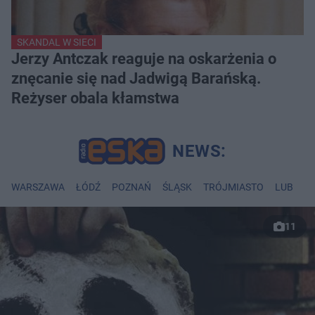
SKANDAL W SIECI
Jerzy Antczak reaguje na oskarżenia o
znęcanie się nad Jadwigą Barańską.
Reżyser obala kłamstwa
WARSZAWA
ŁÓDŹ
POZNAŃ
ŚLĄSK
TRÓJMIASTO
LUBLIN
11