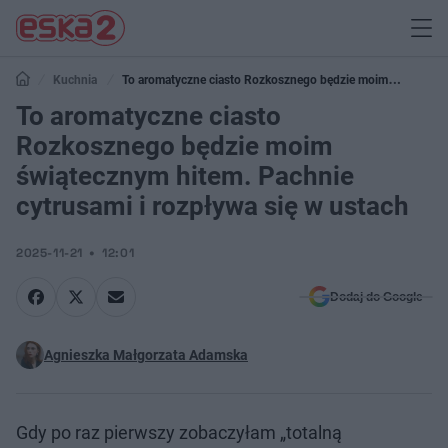
Kuchnia
To aromatyczne ciasto Rozkosznego będzie moim
świątecznym hitem. Pachnie cytrusami i rozpływa się w ustach
To aromatyczne ciasto
Rozkosznego będzie moim
świątecznym hitem. Pachnie
cytrusami i rozpływa się w ustach
2025-11-21
12:01
Dodaj do Google
Agnieszka Małgorzata Adamska
Gdy po raz pierwszy zobaczyłam „totalną