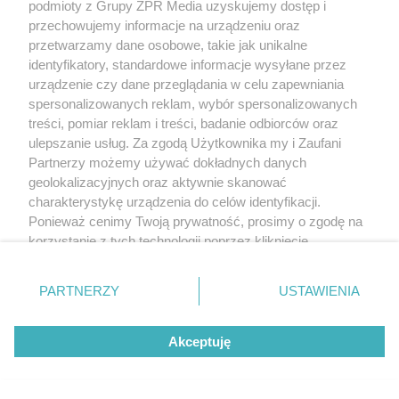
Wakacyjne podróże z bp. Tańsze
podmioty z Grupy ZPR Media uzyskujemy dostęp i
przechowujemy informacje na urządzeniu oraz
tankowanie, dobra kawa i chwila oddechu
przetwarzamy dane osobowe, takie jak unikalne
identyfikatory, standardowe informacje wysyłane przez
urządzenie czy dane przeglądania w celu zapewniania
spersonalizowanych reklam, wybór spersonalizowanych
treści, pomiar reklam i treści, badanie odbiorców oraz
ulepszanie usług. Za zgodą Użytkownika my i Zaufani
Partnerzy możemy używać dokładnych danych
geolokalizacyjnych oraz aktywnie skanować
charakterystykę urządzenia do celów identyfikacji.
Ponieważ cenimy Twoją prywatność, prosimy o zgodę na
korzystanie z tych technologii poprzez kliknięcie
„Akceptuję”. Zgoda jest dobrowolna i zawsze możesz ją
PROMOCJA TRANSPLANTOLOGII
zmienić/wycofać klikając przycisk ustawień prywatności
30. Bieg po Nowe Życie w Gdańsku.
PARTNERZY
USTAWIENIA
znajdujący się w lewym dolnym rogu strony
. Niektóre
Ulicami miasta przejdzie wyjątkowy marsz
rodzaje przetwarzania danych nie wymagają zgody
Akceptuję
użytkownika, ale masz prawo sprzeciwić się takiemu
przetwarzaniu. Preferencje będą miały zastosowanie tylko
na tej witrynie.