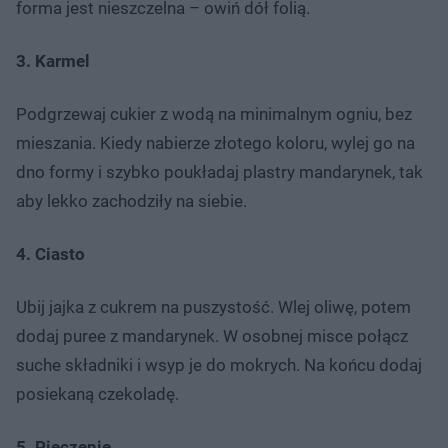
forma jest nieszczelna – owiń dół folią.
3. Karmel
Podgrzewaj cukier z wodą na minimalnym ogniu, bez
mieszania. Kiedy nabierze złotego koloru, wylej go na
dno formy i szybko poukładaj plastry mandarynek, tak
aby lekko zachodziły na siebie.
4. Ciasto
Ubij jajka z cukrem na puszystość. Wlej oliwę, potem
dodaj puree z mandarynek. W osobnej misce połącz
suche składniki i wsyp je do mokrych. Na końcu dodaj
posiekaną czekoladę.
5. Pieczenie