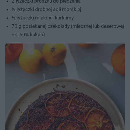
2 łyżeczki proszku do pieczenia
½ łyżeczki drobnej soli morskiej
½ łyżeczki mielonej kurkumy
70 g posiekanej czekolady (mlecznej lub deserowej
ok. 50% kakao)