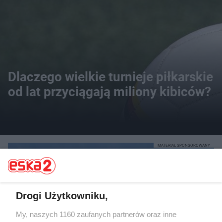
Dlaczego wielkie turnieje piłkarskie
od lat przyciągają miliony kibiców?
MATERIAŁ SPONSOROWANY
Drogi Użytkowniku,
My, naszych 1160 zaufanych partnerów oraz inne