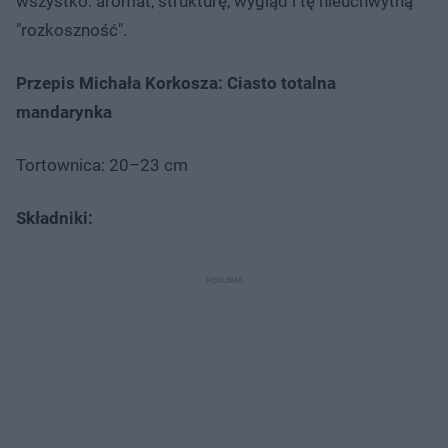
wszystko: aromat, strukturę, wygląd i tę nieuchwytną
"rozkoszność".
Przepis Michała Korkosza: Ciasto totalna
mandarynka
Tortownica: 20–23 cm
Składniki: