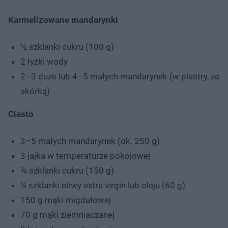
Karmelizowane mandarynki
½ szklanki cukru (100 g)
2 łyżki wody
2–3 duże lub 4–5 małych mandarynek (w plastry, ze
skórką)
Ciasto
3–5 małych mandarynek (ok. 250 g)
3 jajka w temperaturze pokojowej
¾ szklanki cukru (150 g)
¼ szklanki oliwy extra virgin lub oleju (60 g)
150 g mąki migdałowej
70 g mąki ziemniaczanej