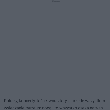
Pokazy, koncerty, tańce, warsztaty, a przede wszystkim
zwiedzanie muzeum nocą - to wszystko czeka na was