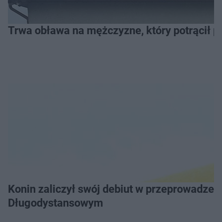
Trwa obława na mężczyzne, który potrącił po
Konin zaliczył swój debiut w przeprowadzeniu Grand Prix Wielkopolski w Pływaniu
Długodystansowym