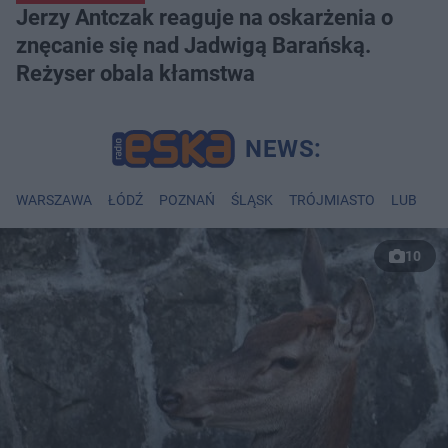
Jerzy Antczak reaguje na oskarżenia o
znęcanie się nad Jadwigą Barańską.
Reżyser obala kłamstwa
WARSZAWA
ŁÓDŹ
POZNAŃ
ŚLĄSK
TRÓJMIASTO
LUBLIN
10