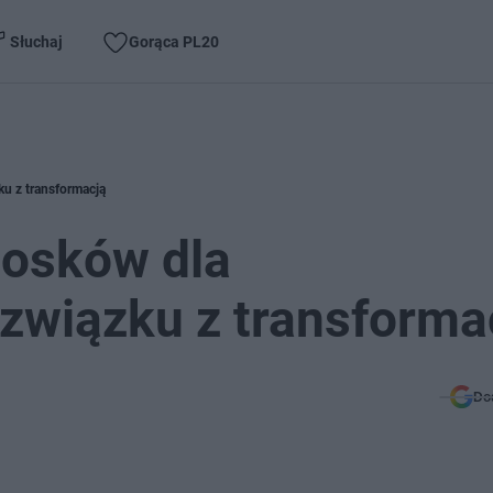
Słuchaj
Gorąca PL20
u z transformacją
iosków dla
związku z transforma
Do