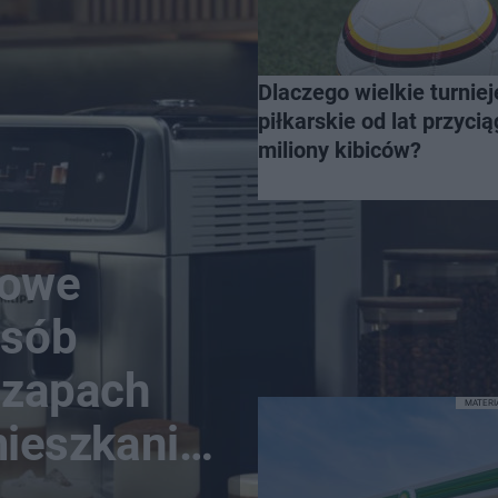
Dlaczego wielkie turniej
piłkarskie od lat przycią
miliony kibiców?
nowe
osób
n zapach
MATER
mieszkanie