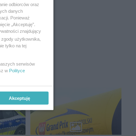
anie odbiorców oraz
nych danych
kacji. Ponieważ
ięcie „Akceptuję”.
ywatności znajdujący
ą składać
ą zgody użytkownika,
 tylko na tej
 naszych serwisów
esz w
Polityce
Akceptuję