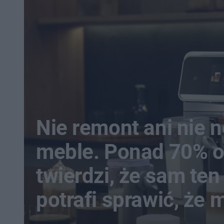
Nie remont ani nie 
meble. Ponad 70% 
twierdzi, że sam te
potrafi sprawić, że 
staje się domem