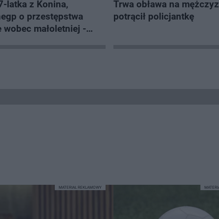
-latka z Konina,
Trwa obława na mężczyzn
negp o przestępstwa
potrącił policjantkę
 wobec małoletniej -
a
MATERIAŁ REKLAMOWY
MATER