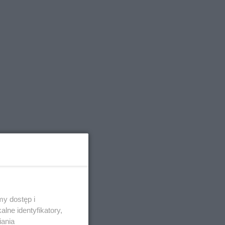
y dostęp i
lne identyfikatory,
iania