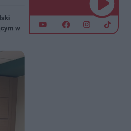
lski
zącym w