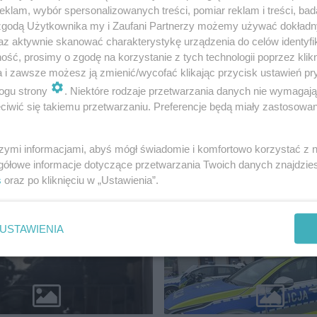
klam, wybór spersonalizowanych treści, pomiar reklam i treści, bad
 zgodą Użytkownika my i Zaufani Partnerzy możemy używać dokład
az aktywnie skanować charakterystykę urządzenia do celów identyfi
ść, prosimy o zgodę na korzystanie z tych technologii poprzez klikn
a i zawsze możesz ją zmienić/wycofać klikając przycisk ustawień pr
m roku. Wnioski w ramach tej transzy przedsiębiorcy mog
ogu strony
. Niektóre rodzaje przetwarzania danych nie wymagaj
iwić się takiemu przetwarzaniu. Preferencje będą miały zastosowanie
szymi informacjami, abyś mógł świadomie i komfortowo korzystać z
gółowe informacje dotyczące przetwarzania Twoich danych znajdzi
s
oraz po kliknięciu w „Ustawienia”.
USTAWIENIA