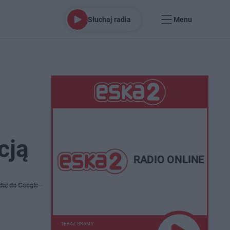
Słuchaj radia
Menu
cją
RADIO ONLINE
daj do Google
TERAZ GRAMY