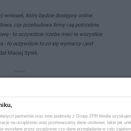
ć wniosek, który będzie dostępny online.
udowa, czy przebudowa firmy i są potrzebne
wę - to oczywiście trzeba mieć te wszystkie
 - to oczywiście to co się wymarzy i jest
dał Maciej Sytek.
niku,
fanych partnerów oraz inne podmioty z Grupy ZPR Media uzyskujem
cje na urządzeniu oraz przetwarzamy dane osobowe, takie jak unika
je wysyłane przez urządzenie czy dane przeglądania w celu zapewn