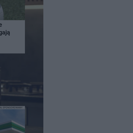
e
gają
IAŁ SPONSOROWANY