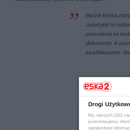
Będzie trzeba złoży
Jeżeli jest to rozb
pozwolenia na budo
dokumenty. A reszta
kwalifikowalne
- do
Drogi Użytkow
My, naszych 1162 zau
przechowujemy informa
standardowe informac