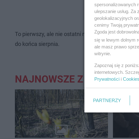
spersonalizowanych re
ulepszanie usług. Za
geolokalizacyjnych or
cenimy Twoją prywatno
Zgoda jest dobrowoln
To pierwszy, ale nie ostatni nabór wniosków w ty
się w lewym dolnym r
do końca sierpnia.
ale masz prawo sprzec
witrynie.
Zapoznaj się z poniż
internetowych. Szcze
NAJNOWSZE Z DZIAŁU:
Prywatności
i
Cookie
PARTNERZY