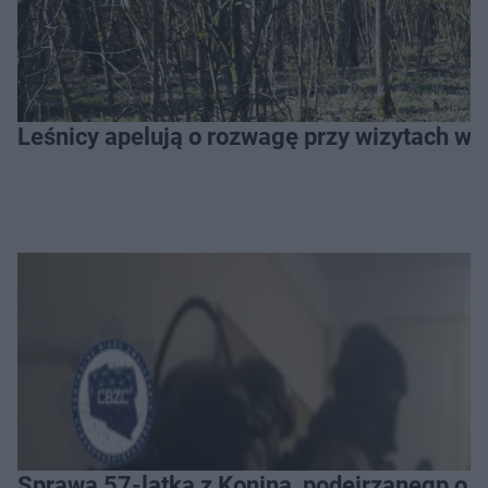
Leśnicy apelują o rozwagę przy wizytach w l
Sprawa 57-latka z Konina, podejrzanegp o 