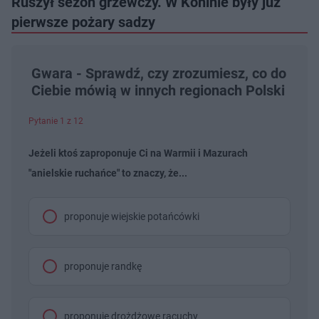
Ruszył sezon grzewczy. W Koninie były już
pierwsze pożary sadzy
Gwara - Sprawdź, czy zrozumiesz, co do
Ciebie mówią w innych regionach Polski
Pytanie 1 z 12
Jeżeli ktoś zaproponuje Ci na Warmii i Mazurach
"anielskie ruchańce" to znaczy, że...
proponuje wiejskie potańcówki
proponuje randkę
proponuje drożdżowe racuchy