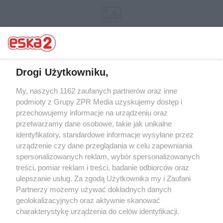
Drogi Użytkowniku,
My, naszych 1162 zaufanych partnerów oraz inne
Żaden utwór zamieszczony w serwisie nie może być powielany i
rozpowszechniany lub dalej rozpowszechniany w jakikolwiek sposób (w
podmioty z Grupy ZPR Media uzyskujemy dostęp i
tym także elektroniczny lub mechaniczny) na jakimkolwiek polu
przechowujemy informacje na urządzeniu oraz
eksploatacji w jakiejkolwiek formie, włącznie z umieszczaniem w
przetwarzamy dane osobowe, takie jak unikalne
Internecie bez pisemnej zgody właściciela praw. Jakiekolwiek użycie lub
wykorzystanie utworów w całości lub w części z naruszeniem prawa,
identyfikatory, standardowe informacje wysyłane przez
tzn. bez właściwej zgody, jest zabronione pod groźbą kary i może być
urządzenie czy dane przeglądania w celu zapewniania
ścigane prawnie.
spersonalizowanych reklam, wybór spersonalizowanych
treści, pomiar reklam i treści, badanie odbiorców oraz
ulepszanie usług. Za zgodą Użytkownika my i Zaufani
Partnerzy możemy używać dokładnych danych
geolokalizacyjnych oraz aktywnie skanować
charakterystykę urządzenia do celów identyfikacji.
O nas
Ponieważ cenimy Twoją prywatność, prosimy o zgodę na