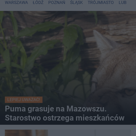
WARSZAWA
ŁÓDŹ
POZNAŃ
ŚLĄSK
TRÓJMIASTO
LUBLIN
LEPIEJ UWAŻAĆ!
Puma grasuje na Mazowszu.
Starostwo ostrzega mieszkańców