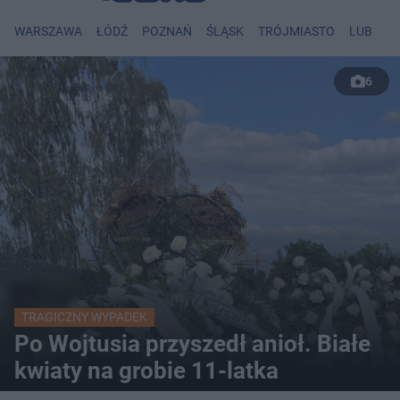
WARSZAWA
ŁÓDŹ
POZNAŃ
ŚLĄSK
TRÓJMIASTO
LUBLIN
6
TRAGICZNY WYPADEK
Po Wojtusia przyszedł anioł. Białe
kwiaty na grobie 11-latka