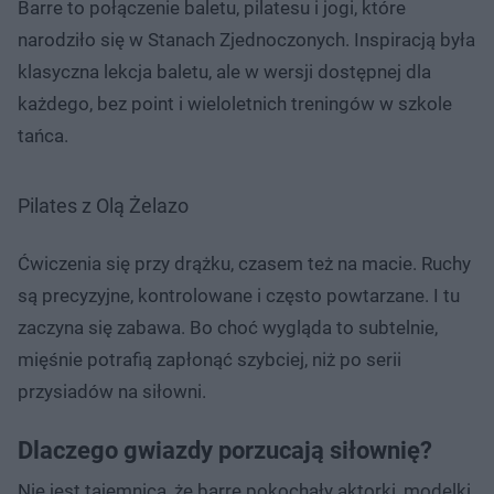
Barre to połączenie baletu, pilatesu i jogi, które
narodziło się w Stanach Zjednoczonych. Inspiracją była
klasyczna lekcja baletu, ale w wersji dostępnej dla
każdego, bez point i wieloletnich treningów w szkole
tańca.
Pilates z Olą Żelazo
Ćwiczenia się przy drążku, czasem też na macie. Ruchy
są precyzyjne, kontrolowane i często powtarzane. I tu
zaczyna się zabawa. Bo choć wygląda to subtelnie,
mięśnie potrafią zapłonąć szybciej, niż po serii
przysiadów na siłowni.
Dlaczego gwiazdy porzucają siłownię?
Nie jest tajemnicą, że barre pokochały aktorki, modelki,