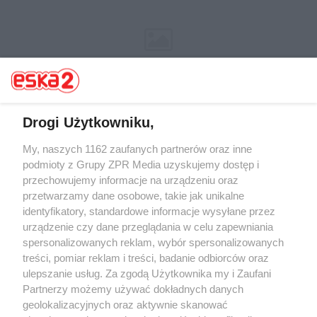
Drogi Użytkowniku,
My, naszych 1162 zaufanych partnerów oraz inne
Żaden utwór zamieszczony w serwisie nie może być powielany i
rozpowszechniany lub dalej rozpowszechniany w jakikolwiek sposób (w
podmioty z Grupy ZPR Media uzyskujemy dostęp i
tym także elektroniczny lub mechaniczny) na jakimkolwiek polu
przechowujemy informacje na urządzeniu oraz
eksploatacji w jakiejkolwiek formie, włącznie z umieszczaniem w
przetwarzamy dane osobowe, takie jak unikalne
Internecie bez pisemnej zgody właściciela praw. Jakiekolwiek użycie lub
wykorzystanie utworów w całości lub w części z naruszeniem prawa,
identyfikatory, standardowe informacje wysyłane przez
tzn. bez właściwej zgody, jest zabronione pod groźbą kary i może być
urządzenie czy dane przeglądania w celu zapewniania
ścigane prawnie.
spersonalizowanych reklam, wybór spersonalizowanych
treści, pomiar reklam i treści, badanie odbiorców oraz
ulepszanie usług. Za zgodą Użytkownika my i Zaufani
Partnerzy możemy używać dokładnych danych
geolokalizacyjnych oraz aktywnie skanować