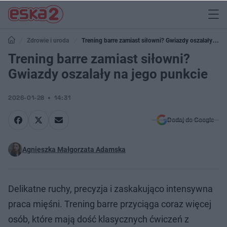
Zdrowie i uroda
Trening barre zamiast siłowni? Gwiazdy oszalały na
jego punkcie
Trening barre zamiast siłowni?
Gwiazdy oszalały na jego punkcie
2026-01-28
14:31
Dodaj do Google
Agnieszka Małgorzata Adamska
Delikatne ruchy, precyzja i zaskakująco intensywna
praca mięśni. Trening barre przyciąga coraz więcej
osób, które mają dość klasycznych ćwiczeń z