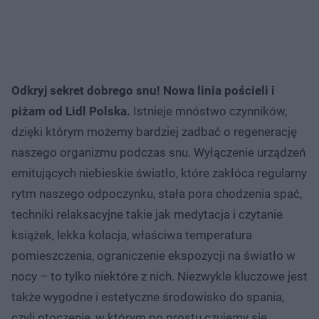
Odkryj sekret dobrego snu! Nowa linia pościeli i
piżam od Lidl Polska.
Istnieje mnóstwo czynników,
dzięki którym możemy bardziej zadbać o regenerację
naszego organizmu podczas snu. Wyłączenie urządzeń
emitujących niebieskie światło, które zakłóca regularny
rytm naszego odpoczynku, stała pora chodzenia spać,
techniki relaksacyjne takie jak medytacja i czytanie
książek, lekka kolacja, właściwa temperatura
pomieszczenia, ograniczenie ekspozycji na światło w
nocy – to tylko niektóre z nich. Niezwykle kluczowe jest
także wygodne i estetyczne środowisko do spania,
czyli otoczenie, w którym po prostu czujemy się