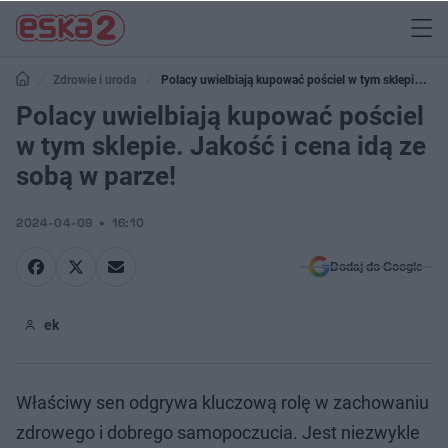
Zdrowie i uroda
Polacy uwielbiają kupować pościel w tym sklepie.
Jakość i cena idą ze sobą w parze!
Polacy uwielbiają kupować pościel
w tym sklepie. Jakość i cena idą ze
sobą w parze!
2024-04-09
16:10
Dodaj do Google
ek
Właściwy sen odgrywa kluczową rolę w zachowaniu
zdrowego i dobrego samopoczucia. Jest niezwykle