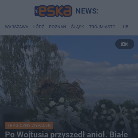
WARSZAWA
ŁÓDŹ
POZNAŃ
ŚLĄSK
TRÓJMIASTO
LUBLIN
6
TRAGICZNY WYPADEK
Po Wojtusia przyszedł anioł. Białe