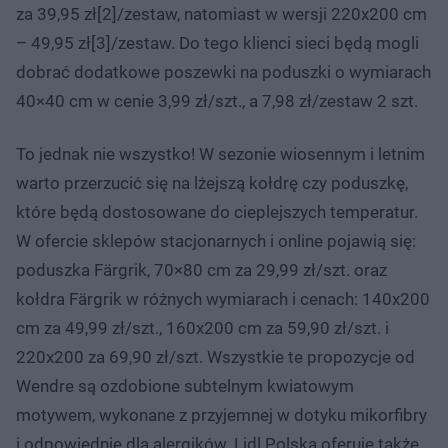
za 39,95 zł[2]/zestaw, natomiast w wersji 220x200 cm
– 49,95 zł[3]/zestaw. Do tego klienci sieci będą mogli
dobrać dodatkowe poszewki na poduszki o wymiarach
40×40 cm w cenie 3,99 zł/szt., a 7,98 zł/zestaw 2 szt.
To jednak nie wszystko! W sezonie wiosennym i letnim
warto przerzucić się na lżejszą kołdrę czy poduszkę,
które będą dostosowane do cieplejszych temperatur.
W ofercie sklepów stacjonarnych i online pojawią się:
poduszka Färgrik, 70×80 cm za 29,99 zł/szt. oraz
kołdra Färgrik w różnych wymiarach i cenach: 140x200
cm za 49,99 zł/szt., 160x200 cm za 59,90 zł/szt. i
220x200 za 69,90 zł/szt. Wszystkie te propozycje od
Wendre są ozdobione subtelnym kwiatowym
motywem, wykonane z przyjemnej w dotyku mikorfibry
i odpowiednie dla alergików. Lidl Polska oferuje także