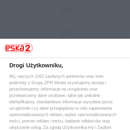
Drogi Użytkowniku,
My, naszych 1162 zaufanych partnerów oraz inne
Żaden utwór zamieszczony w serwisie nie może być powielany i
rozpowszechniany lub dalej rozpowszechniany w jakikolwiek sposób (w
podmioty z Grupy ZPR Media uzyskujemy dostęp i
tym także elektroniczny lub mechaniczny) na jakimkolwiek polu
przechowujemy informacje na urządzeniu oraz
eksploatacji w jakiejkolwiek formie, włącznie z umieszczaniem w
przetwarzamy dane osobowe, takie jak unikalne
Internecie bez pisemnej zgody właściciela praw. Jakiekolwiek użycie lub
wykorzystanie utworów w całości lub w części z naruszeniem prawa,
identyfikatory, standardowe informacje wysyłane przez
tzn. bez właściwej zgody, jest zabronione pod groźbą kary i może być
urządzenie czy dane przeglądania w celu zapewniania
ścigane prawnie.
spersonalizowanych reklam, wybór spersonalizowanych
treści, pomiar reklam i treści, badanie odbiorców oraz
ulepszanie usług. Za zgodą Użytkownika my i Zaufani