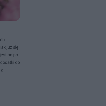
sób
ak już się
jest on po
 dodatki do
 z