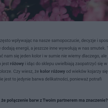
często wpływając na nasze samopoczucie, decyzje i spo
 dodają energii, a jeszcze inne wywołują w nas smutek. T
am się jeden kolor i w sumie nie wiemy dlaczego, ale 
m jest
różowy
i idąc do sklepu uwielbiają zaopatrzyć się w
olorze. Czy wiesz, że
kolor różowy
od wieków kojarzy się
 jest to jedynie barwa delikatności, ponieważ potrafi
z, że połączenie barw z Twoim partnerem ma znaczenie?