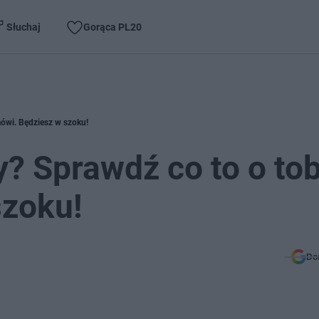
Słuchaj
Gorąca PL20
mówi. Będziesz w szoku!
y? Sprawdź co to o tob
szoku!
Do