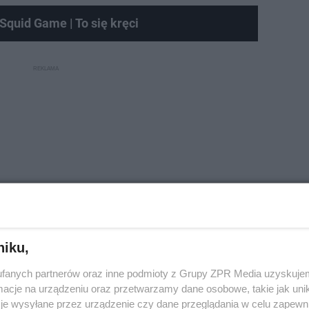
Squid Game | To się kręci
niku,
fanych partnerów oraz inne podmioty z Grupy ZPR Media uzyskujem
cje na urządzeniu oraz przetwarzamy dane osobowe, takie jak unika
je wysyłane przez urządzenie czy dane przeglądania w celu zapewn