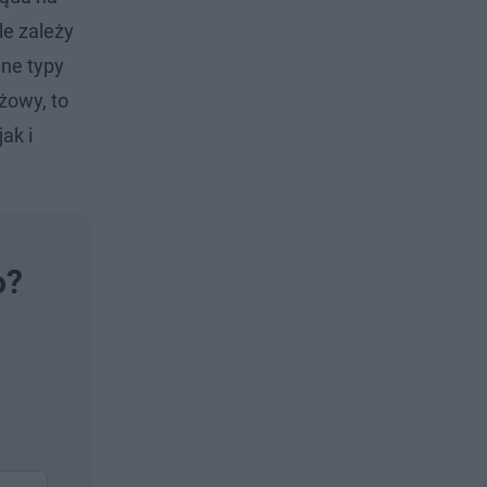
le zależy
wne typy
żowy, to
ak i
o?