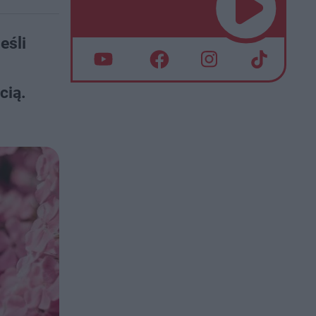
eśli
cią.