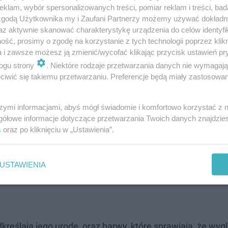
klam, wybór spersonalizowanych treści, pomiar reklam i treści, bad
y to Twój ulubiony kolor, prawdopodobnie masz w sobie
 zgodą Użytkownika my i Zaufani Partnerzy możemy używać dokład
z być osobą marzycielską, ale jednocześnie pewną siebie 
az aktywnie skanować charakterystykę urządzenia do celów identyfi
ść, prosimy o zgodę na korzystanie z tych technologii poprzez klikn
enie różu
działają uspokajająco, natomiast
intensywny r
a i zawsze możesz ją zmienić/wycofać klikając przycisk ustawień pr
kolei osoby unikające różu często wolą bardziej stonow
ogu strony
. Niektóre rodzaje przetwarzania danych nie wymagaj
e podejście do życia. Choć różowy bywa kojarzony główni
iwić się takiemu przetwarzaniu. Preferencje będą miały zastosowanie
żdego, kto chce podkreślić swoją pozytywną energię, kre
szymi informacjami, abyś mógł świadomie i komfortowo korzystać z
 delikatnych, pastelowych akcentów po odważne, neono
gółowe informacje dotyczące przetwarzania Twoich danych znajdzi
s
oraz po kliknięciu w „Ustawienia”.
025 - najpiękniejsze wzory. Dodaj swoim dłoniom odro
USTAWIENIA
kreślają jego urodę, oraz barwy, które sprawiają, że wyg