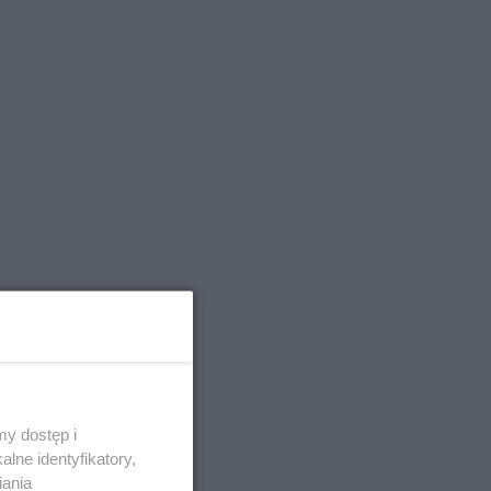
y dostęp i
lne identyfikatory,
iania