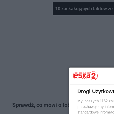
10 zaskakujących faktów ze 
Drogi Użytkow
My, naszych 1162 zau
Sprawdź, co mówi o tobie kolor różowy
przechowujemy informa
standardowe informac