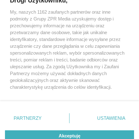
Drogi Użytkowniku,
My, naszych 1162 zaufanych partnerów oraz inne
Żaden utwór zamieszczony w serwisie nie może być powielany i
rozpowszechniany lub dalej rozpowszechniany w jakikolwiek sposób (w
podmioty z Grupy ZPR Media uzyskujemy dostęp i
tym także elektroniczny lub mechaniczny) na jakimkolwiek polu
przechowujemy informacje na urządzeniu oraz
eksploatacji w jakiejkolwiek formie, włącznie z umieszczaniem w
przetwarzamy dane osobowe, takie jak unikalne
Internecie bez pisemnej zgody właściciela praw. Jakiekolwiek użycie lub
wykorzystanie utworów w całości lub w części z naruszeniem prawa,
identyfikatory, standardowe informacje wysyłane przez
tzn. bez właściwej zgody, jest zabronione pod groźbą kary i może być
urządzenie czy dane przeglądania w celu zapewniania
ścigane prawnie.
spersonalizowanych reklam, wybór spersonalizowanych
treści, pomiar reklam i treści, badanie odbiorców oraz
ulepszanie usług. Za zgodą Użytkownika my i Zaufani
Partnerzy możemy używać dokładnych danych
geolokalizacyjnych oraz aktywnie skanować
charakterystykę urządzenia do celów identyfikacji.
O nas
Ponieważ cenimy Twoją prywatność, prosimy o zgodę na
korzystanie z tych technologii poprzez kliknięcie
Informacje prawne
„Akceptuję”. Zgoda jest dobrowolna i zawsze możesz ją
zmienić/wycofać klikając przycisk ustawień prywatności
Nasze serwisy
PARTNERZY
USTAWIENIA
znajdujący się w lewym dolnym rogu strony
. Niektóre
© 2026 Grupa ZPR Media
rodzaje przetwarzania danych nie wymagają zgody
Akceptuję
użytkownika, ale masz prawo sprzeciwić się takiemu