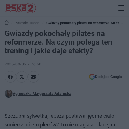
Zdrowie i uroda
Gwiazdy pokochały pilates na reformerze. Na czym
polega ten trening i jakie daje efekty?
Gwiazdy pokochały pilates na
reformerze. Na czym polega ten
trening i jakie daje efekty?
2025-06-05
13:52
Dodaj do Google
Agnieszka Małgorzata Adamska
Szczupła sylwetka, lepsza postawa, jędrne ciało i
koniec z bólem pleców? To nie magia ani kolejna