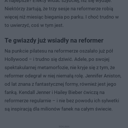
A najlepsze? Efekty widać szybciej, niż się wydaje.
Niektórzy żartują, że trzy sesje na reformerze robią
więcej niż miesiąc biegania po parku. I choć trudno w
to uwierzyć, coś w tym jest.
Te gwiazdy już wsiadły na reformer
Na punkcie pilatesu na reformerze oszalało już pół
Hollywood – i trudno się dziwić. Adele, po swojej
spektakularnej metamorfozie, nie kryje się z tym, że
reformer odegrał w niej niemałą rolę. Jennifer Aniston,
od lat znana z fantastycznej formy, również jest jego
fanką. Kendall Jenner i Hailey Bieber ćwiczą na
reformerze regularnie – i nie bez powodu ich sylwetki
są inspiracją dla milionów fanek na całym świecie.