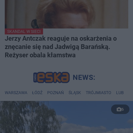
SKANDAL W SIECI
Jerzy Antczak reaguje na oskarżenia o
znęcanie się nad Jadwigą Barańską.
Reżyser obala kłamstwa
WARSZAWA
ŁÓDŹ
POZNAŃ
ŚLĄSK
TRÓJMIASTO
LUBLIN
6