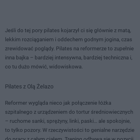
Jeśli do tej pory pilates kojarzył ci się głównie z matą,
lekkim rozciąganiem i oddechem godnym jogina, czas
zrewidować poglądy. Pilates na reformerze to zupełnie
inna bajka – bardziej intensywna, bardziej techniczna i,
co tu dużo mówić, widowiskowa.
Pilates z Olą Żelazo
Reformer wygląda nieco jak połączenie łóżka
szpitalnego z urządzeniem do tortur średniowiecznych
– ruchome sanki, sprężyny, linki, paski… ale spokojnie,
to tylko pozory. W rzeczywistości to genialne narzędzie
do pracy z całym ciałem. Trening odbywa się w pozycji