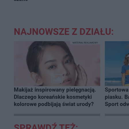
NAJNOWSZE Z DZIAŁU:
MATERIAŁ REKLAMOWY
Makijaż inspirowany pielęgnacją.
Sportowa 
Dlaczego koreańskie kosmetyki
piasku. Baltic Tour Medicover
kolorowe podbijają świat urody?
Sport odwi
najpiękni
SPRAWDŹ TEŻ: