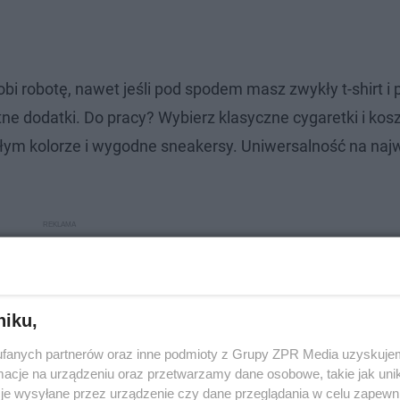
bi robotę, nawet jeśli pod spodem masz zwykły t-shirt i 
ne dodatki. Do pracy? Wybierz klasyczne cygaretki i koszu
epłym kolorze i wygodne sneakersy. Uniwersalność na na
niku,
fanych partnerów oraz inne podmioty z Grupy ZPR Media uzyskujem
cje na urządzeniu oraz przetwarzamy dane osobowe, takie jak unika
je wysyłane przez urządzenie czy dane przeglądania w celu zapewn