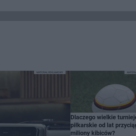
MATERIAŁ REKLAMOWY
MATER
Dlaczego wielkie turniej
piłkarskie od lat przycią
miliony kibiców?