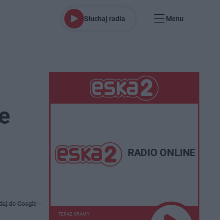
Słuchaj radia
Menu
e
RADIO ONLINE
daj do Google
TERAZ GRAMY