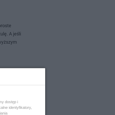
proste
lę. A jeśli
jwyższym
y dostęp i
lne identyfikatory,
iania