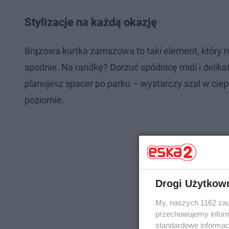
Stylizacje na każdą okazję
Brązowa kurtka zamszowa to taki element, który ro
spodnie. Na randkę? Dorzuć spódnicę midi i delikat
planujesz spacer po parku – wystarczy szal w ci
poziomie.
Drogi Użytkow
My, naszych 1162 zau
przechowujemy informa
standardowe informac