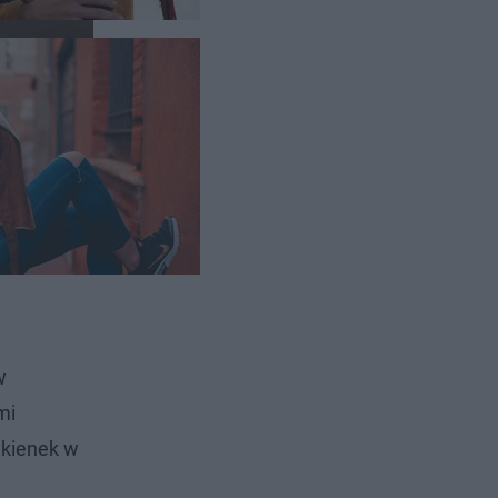
zy
 nic
w
mi
ukienek w