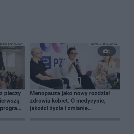
TERIAŁ REKLAMOWY
MATERIAŁ REKLAMOWY
5
z pieczy
Menopauza jako nowy rozdział
pierwszą
zdrowia kobiet. O medycynie,
a programu
jakości życia i zmianie
e”
społecznego spojrzenia na
menopauzę