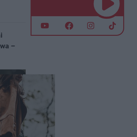
i
owa –