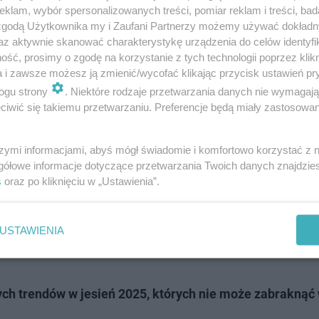
klam, wybór spersonalizowanych treści, pomiar reklam i treści, bad
 zgodą Użytkownika my i Zaufani Partnerzy możemy używać dokład
az aktywnie skanować charakterystykę urządzenia do celów identyfi
ść, prosimy o zgodę na korzystanie z tych technologii poprzez klikn
a i zawsze możesz ją zmienić/wycofać klikając przycisk ustawień pr
ogu strony
. Niektóre rodzaje przetwarzania danych nie wymagaj
iwić się takiemu przetwarzaniu. Preferencje będą miały zastosowanie
t ciepła, ale nie tak ciężka jak płaszcz. Idealna na wrze
ołudnia wciąż pachną latem. Można ją nosić rozpiętą, na
szymi informacjami, abyś mógł świadomie i komfortowo korzystać z
gółowe informacje dotyczące przetwarzania Twoich danych znajdzi
a ma swój urok.
s
oraz po kliknięciu w „Ustawienia”.
ko się zwróci – nie tylko pod względem stylu, ale też k
rderoby, który powinien znaleźć się w szafie na jesień 
USTAWIENIA
zych trendów w jesień 2025, których nie może zabraknąć 