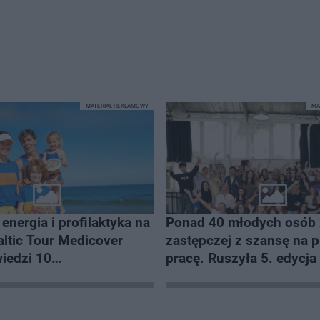
MATERIAŁ REKLAMOWY
MA
energia i profilaktyka na
Ponad 40 młodych osób 
zastępczej z szansę na 
edzi 10
pracę. Ruszyła 5. edycj
ejszych polskich plaż
CSR „Odkryj siebie z Heb