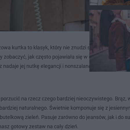
a kurtka to klasyk, który nie znudzi się nigdy. Wystarc
by zobaczyć, jak często pojawiała się w ich garderobach. I
 nadaje jej nutkę elegancji i nonszalancji jednocześnie.
porzucić na rzecz czego bardziej nieoczywistego. Brąz, 
 bardziej naturalnego. Świetnie komponuje się z jesienny
 butelkową zieleń. Pasuje zarówno do jeansów, jak i do s
, masz gotowy zestaw na cały dzień.