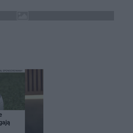
IAŁ SPONSOROWANY
e
gają