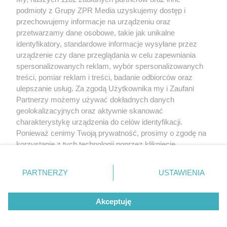
rozpowszechniany lub dalej rozpowszechniany w jakikolwiek sposób (w
podmioty z Grupy ZPR Media uzyskujemy dostęp i
tym także elektroniczny lub mechaniczny) na jakimkolwiek polu
przechowujemy informacje na urządzeniu oraz
eksploatacji w jakiejkolwiek formie, włącznie z umieszczaniem w Internecie
bez pisemnej zgody właściciela praw. Jakiekolwiek użycie lub
przetwarzamy dane osobowe, takie jak unikalne
wykorzystanie utworów w całości lub w części z naruszeniem prawa, tzn.
identyfikatory, standardowe informacje wysyłane przez
bez właściwej zgody, jest zabronione pod groźbą kary i może być ścigane
urządzenie czy dane przeglądania w celu zapewniania
prawnie.
spersonalizowanych reklam, wybór spersonalizowanych
treści, pomiar reklam i treści, badanie odbiorców oraz
ulepszanie usług. Za zgodą Użytkownika my i Zaufani
Partnerzy możemy używać dokładnych danych
geolokalizacyjnych oraz aktywnie skanować
charakterystykę urządzenia do celów identyfikacji.
O nas
Ponieważ cenimy Twoją prywatność, prosimy o zgodę na
korzystanie z tych technologii poprzez kliknięcie
Informacje prawne
„Akceptuję”. Zgoda jest dobrowolna i zawsze możesz ją
zmienić/wycofać klikając przycisk ustawień prywatności
Nasze serwisy
PARTNERZY
USTAWIENIA
znajdujący się w lewym dolnym rogu strony
. Niektóre
© 2026 Grupa ZPR Media
rodzaje przetwarzania danych nie wymagają zgody
Akceptuję
użytkownika, ale masz prawo sprzeciwić się takiemu
przetwarzaniu. Preferencje będą miały zastosowanie tylko
na tej witrynie.