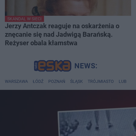
SKANDAL W SIECI
Jerzy Antczak reaguje na oskarżenia o
znęcanie się nad Jadwigą Barańską.
Reżyser obala kłamstwa
WARSZAWA
ŁÓDŹ
POZNAŃ
ŚLĄSK
TRÓJMIASTO
LUBLIN