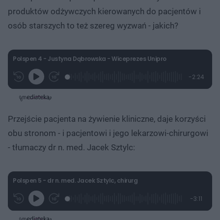
produktów odżywczych kierowanych do pacjentów i
osób starszych to też szereg wyzwań - jakich?
Polspen 4 - Justyna Dąbrowska - Wiceprezes Unipro
L
P
P
P
-
2:24
G
o
r
r
o
z
r
a
z
z
o
a
d
e
e
s
j
t
e
w
w
a
d
i
i
ł
:
ń
ń
y
Przejście pacjenta na żywienie kliniczne, daje korzyści
c
1
1
1
z
0
0
0
a
obu stronom - i pacjentowi i jego lekarzowi-chirurgowi
s
.
s
s
Â
3
d
d
- tłumaczy dr n. med. Jacek Sztylc:
6
o
o
%
t
p
u
r
ł
z
u
o
Polspen 5 - dr n. med. Jacek Sztylc, chirurg
d
u
L
P
P
P
-
3:11
G
o
r
r
o
z
r
a
z
z
o
a
d
e
e
s