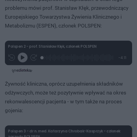
%
o
o
t
p
problemu mówi prof. Stanisław Kłęk, przewodniczący
u
r
ł
z
Europejskiego Towarzystwa Żywienia Klinicznego i
u
o
d
Metabolizmu (ESPEN), członek POLSPEN:
u
Polspen 2 - prof. Stanisław Kłęk, członek POLSPEN
L
P
P
P
-
4:11
G
o
r
r
o
z
r
a
z
z
o
a
d
e
e
s
j
t
e
w
w
a
d
i
i
ł
:
ń
ń
y
Żywność kliniczna, oprócz uzupełnienia składników
c
5
1
1
z
.
0
0
a
odżywczych, może też pozytywnie wpływać na okres
s
9
s
s
Â
7
d
d
rekonwalescencji pacjenta - w tym także na proces
%
o
o
t
p
gojenia:
u
r
ł
z
u
o
d
u
Polspen 3 - dr n. med. Katarzyna Chrobak-Kasprzyk - członek
zarządu POLSPEN