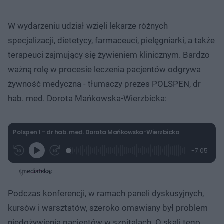
W wydarzeniu udział wzięli lekarze różnych
specjalizacji, dietetycy, farmaceuci, pielęgniarki, a także
terapeuci zajmujący się żywieniem klinicznym. Bardzo
ważną rolę w procesie leczenia pacjentów odgrywa
żywność medyczna - tłumaczy prezes POLSPEN, dr
hab. med. Dorota Mańkowska-Wierzbicka:
Polspen 1 - dr hab. med. Dorota Mańkowska-Wierzbicka
L
P
P
P
-
7:05
G
o
r
r
o
z
r
a
z
z
o
a
d
e
e
s
j
t
e
w
w
a
d
i
i
ł
:
ń
ń
y
Podczas konferencji, w ramach paneli dyskusyjnych,
c
3
1
1
z
.
0
0
a
kursów i warsztatów, szeroko omawiany był problem
s
5
s
s
Â
2
d
d
niedożywienia pacjentów w szpitalach. O skali tego