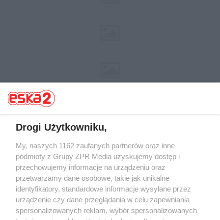
Drogi Użytkowniku,
My, naszych 1162 zaufanych partnerów oraz inne
Żaden utwór zamieszczony w serwisie nie może być powielany i
rozpowszechniany lub dalej rozpowszechniany w jakikolwiek sposób (w
podmioty z Grupy ZPR Media uzyskujemy dostęp i
tym także elektroniczny lub mechaniczny) na jakimkolwiek polu
przechowujemy informacje na urządzeniu oraz
eksploatacji w jakiejkolwiek formie, włącznie z umieszczaniem w
przetwarzamy dane osobowe, takie jak unikalne
Internecie bez pisemnej zgody właściciela praw. Jakiekolwiek użycie lub
wykorzystanie utworów w całości lub w części z naruszeniem prawa,
identyfikatory, standardowe informacje wysyłane przez
tzn. bez właściwej zgody, jest zabronione pod groźbą kary i może być
urządzenie czy dane przeglądania w celu zapewniania
ścigane prawnie.
spersonalizowanych reklam, wybór spersonalizowanych