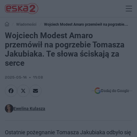
Wiadomości
Wojciech Modest Amaro przemówił na pogrzebie
Tomasza Jakubiaka. Te słowa ściskają za serce
Wojciech Modest Amaro
przemówił na pogrzebie Tomasza
Jakubiaka. Te słowa ściskają za
serce
2025-05-14
11:08
Dodaj do Google
Ewelina Kulasza
Ostatnie pożegnanie Tomasza Jakubiaka odbyło się