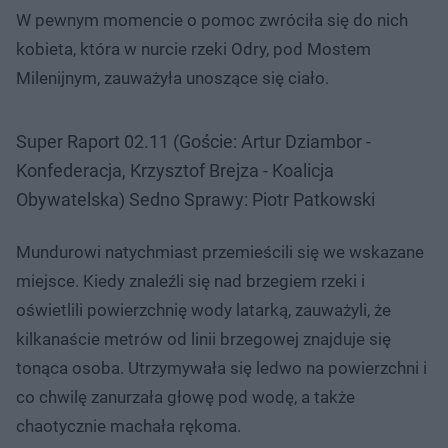
W pewnym momencie o pomoc zwróciła się do nich
kobieta, która w nurcie rzeki Odry, pod Mostem
Milenijnym, zauważyła unoszące się ciało.
Super Raport 02.11 (Goście: Artur Dziambor -
Konfederacja, Krzysztof Brejza - Koalicja
Obywatelska) Sedno Sprawy: Piotr Patkowski
Mundurowi natychmiast przemieścili się we wskazane
miejsce. Kiedy znaleźli się nad brzegiem rzeki i
oświetlili powierzchnię wody latarką, zauważyli, że
kilkanaście metrów od linii brzegowej znajduje się
tonąca osoba. Utrzymywała się ledwo na powierzchni i
co chwilę zanurzała głowę pod wodę, a także
chaotycznie machała rękoma.