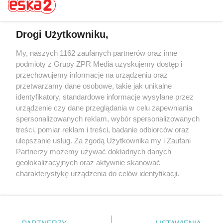
Drogi Użytkowniku,
My, naszych 1162 zaufanych partnerów oraz inne
Żaden utwór zamieszczony w serwisie nie może być powielany i
rozpowszechniany lub dalej rozpowszechniany w jakikolwiek sposób (w
podmioty z Grupy ZPR Media uzyskujemy dostęp i
tym także elektroniczny lub mechaniczny) na jakimkolwiek polu
przechowujemy informacje na urządzeniu oraz
eksploatacji w jakiejkolwiek formie, włącznie z umieszczaniem w
przetwarzamy dane osobowe, takie jak unikalne
Internecie bez pisemnej zgody właściciela praw. Jakiekolwiek użycie lub
wykorzystanie utworów w całości lub w części z naruszeniem prawa,
identyfikatory, standardowe informacje wysyłane przez
tzn. bez właściwej zgody, jest zabronione pod groźbą kary i może być
urządzenie czy dane przeglądania w celu zapewniania
ścigane prawnie.
spersonalizowanych reklam, wybór spersonalizowanych
treści, pomiar reklam i treści, badanie odbiorców oraz
ulepszanie usług. Za zgodą Użytkownika my i Zaufani
Partnerzy możemy używać dokładnych danych
geolokalizacyjnych oraz aktywnie skanować
charakterystykę urządzenia do celów identyfikacji.
O nas
Ponieważ cenimy Twoją prywatność, prosimy o zgodę na
korzystanie z tych technologii poprzez kliknięcie
Informacje prawne
„Akceptuję”. Zgoda jest dobrowolna i zawsze możesz ją
zmienić/wycofać klikając przycisk ustawień prywatności
Nasze serwisy