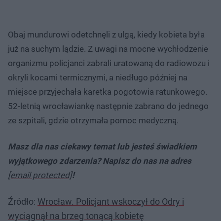
Obaj mundurowi odetchnęli z ulgą, kiedy kobieta była
już na suchym lądzie. Z uwagi na mocne wychłodzenie
organizmu policjanci zabrali uratowaną do radiowozu i
okryli kocami termicznymi, a niedługo później na
miejsce przyjechała karetka pogotowia ratunkowego.
52-letnią wrocławiankę następnie zabrano do jednego
ze szpitali, gdzie otrzymała pomoc medyczną.
Masz dla nas ciekawy temat lub jesteś świadkiem
wyjątkowego zdarzenia? Napisz do nas na adres
[email protected]
!
Źródło:
Wrocław. Policjant wskoczył do Odry i
wyciągnął na brzeg tonącą kobietę