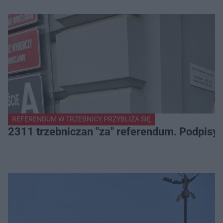
REFERENDUM W TRZEBNICY PRZYBLIŻA SIĘ
2311 trzebniczan "za" referendum. Podpisy