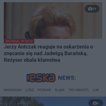
29
SKANDAL W SIECI
Jerzy Antczak reaguje na oskarżenia o
znęcanie się nad Jadwigą Barańską.
Reżyser obala kłamstwa
WARSZAWA
ŁÓDŹ
POZNAŃ
ŚLĄSK
TRÓJMIASTO
LUBLIN
6