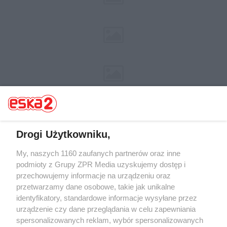
Drogi Użytkowniku,
Żaden utwór zamieszczony w serwisie nie może być powielany i
My, naszych 1160 zaufanych partnerów oraz inne
rozpowszechniany lub dalej rozpowszechniany w jakikolwiek sposób (w
podmioty z Grupy ZPR Media uzyskujemy dostęp i
tym także elektroniczny lub mechaniczny) na jakimkolwiek polu
przechowujemy informacje na urządzeniu oraz
eksploatacji w jakiejkolwiek formie, włącznie z umieszczaniem w Internecie
bez pisemnej zgody właściciela praw. Jakiekolwiek użycie lub
przetwarzamy dane osobowe, takie jak unikalne
wykorzystanie utworów w całości lub w części z naruszeniem prawa, tzn.
identyfikatory, standardowe informacje wysyłane przez
bez właściwej zgody, jest zabronione pod groźbą kary i może być ścigane
urządzenie czy dane przeglądania w celu zapewniania
prawnie.
spersonalizowanych reklam, wybór spersonalizowanych