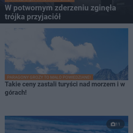
W potwornym zderzeniu zginęła
trójka przyjaciół
PARAGONY GROZY TO MAŁO POWIEDZIANE!
Takie ceny zastali turyści nad morzem i w
górach!
11