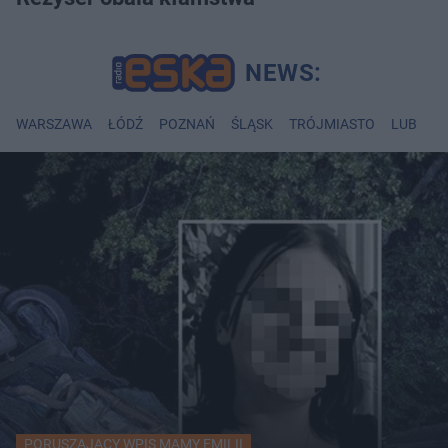
WARSZAWA
ŁÓDŹ
POZNAŃ
ŚLĄSK
TRÓJMIASTO
LUBLIN
PORUSZAJĄCY WPIS MAMY EMILII