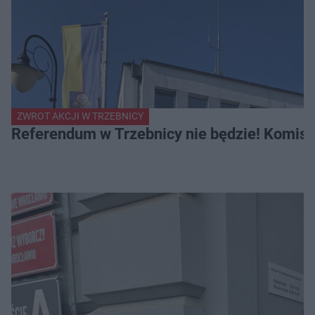
ZWROT AKCJI W TRZEBNICY
Referendum w Trzebnicy nie będzie! Komisa