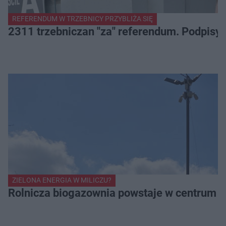
REFERENDUM W TRZEBNICY PRZYBLIŻA SIĘ
2311 trzebniczan "za" referendum. Podpisy
ZIELONA ENERGIA W MILICZU?
Rolnicza biogazownia powstaje w centrum Mi