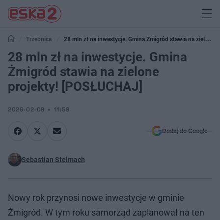
Trzebnica
28 mln zł na inwestycje. Gmina Żmigród stawia na zielone
projekty! [POSŁUCHAJ]
28 mln zł na inwestycje. Gmina
Żmigród stawia na zielone
projekty! [POSŁUCHAJ]
2026-02-09
11:59
Dodaj do Google
Sebastian Stelmach
Nowy rok przynosi nowe inwestycje w gminie
Żmigród. W tym roku samorząd zaplanował na ten