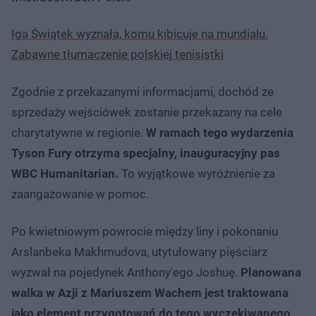
Iga Świątek wyznała, komu kibicuje na mundialu.
Zabawne tłumaczenie polskiej tenisistki
Zgodnie z przekazanymi informacjami, dochód ze
sprzedaży wejściówek zostanie przekazany na cele
charytatywne w regionie.
W ramach tego wydarzenia
Tyson Fury otrzyma specjalny, inauguracyjny pas
WBC Humanitarian.
To wyjątkowe wyróżnienie za
zaangażowanie w pomoc.
Po kwietniowym powrocie między liny i pokonaniu
Arslanbeka Makhmudova, utytułowany pięściarz
wyzwał na pojedynek Anthony'ego Joshuę.
Planowana
walka w Azji z Mariuszem Wachem jest traktowana
jako element przygotowań do tego wyczekiwanego