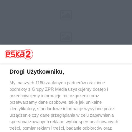
Drogi Użytkowniku,
My, naszych 1160 zaufanych partnerów oraz inne
Żaden utwór zamieszczony w serwisie nie może być powielany i
rozpowszechniany lub dalej rozpowszechniany w jakikolwiek sposób (w
podmioty z Grupy ZPR Media uzyskujemy dostęp i
tym także elektroniczny lub mechaniczny) na jakimkolwiek polu
przechowujemy informacje na urządzeniu oraz
eksploatacji w jakiejkolwiek formie, włącznie z umieszczaniem w
przetwarzamy dane osobowe, takie jak unikalne
Internecie bez pisemnej zgody właściciela praw. Jakiekolwiek użycie lub
wykorzystanie utworów w całości lub w części z naruszeniem prawa,
identyfikatory, standardowe informacje wysyłane przez
tzn. bez właściwej zgody, jest zabronione pod groźbą kary i może być
urządzenie czy dane przeglądania w celu zapewniania
ścigane prawnie.
spersonalizowanych reklam, wybór spersonalizowanych
treści, pomiar reklam i treści, badanie odbiorców oraz