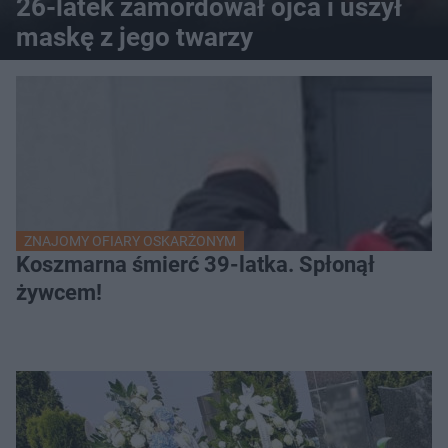
26-latek zamordował ojca i uszył
maskę z jego twarzy
ZNAJOMY OFIARY OSKARŻONYM
Koszmarna śmierć 39-latka. Spłonął
żywcem!