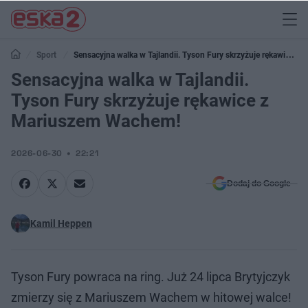
Sport
Sensacyjna walka w Tajlandii. Tyson Fury skrzyżuje rękawice z
Mariuszem Wachem!
Sensacyjna walka w Tajlandii.
Tyson Fury skrzyżuje rękawice z
Mariuszem Wachem!
2026-06-30
22:21
Dodaj do Google
Kamil Heppen
Tyson Fury powraca na ring. Już 24 lipca Brytyjczyk
zmierzy się z Mariuszem Wachem w hitowej walce!