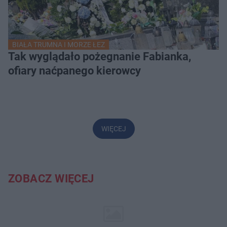
BIAŁA TRUMNA I MORZE ŁEZ
Tak wyglądało pożegnanie Fabianka,
ofiary naćpanego kierowcy
WIĘCEJ
ZOBACZ WIĘCEJ