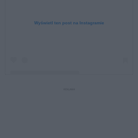
Wyświetl ten post na Instagramie
Post udostępniony przez Gold Star Promotions
(@goldstar.promotions)