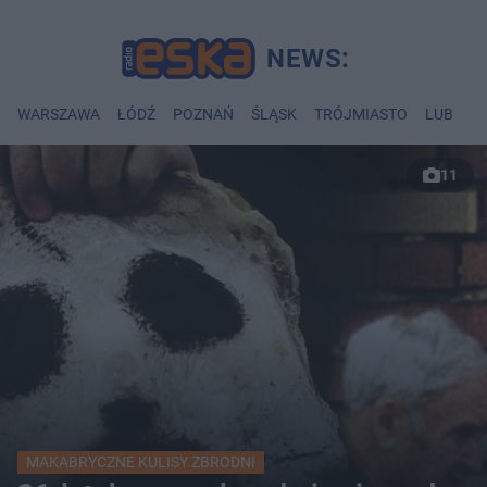
WARSZAWA
ŁÓDŹ
POZNAŃ
ŚLĄSK
TRÓJMIASTO
LUBLIN
11
MAKABRYCZNE KULISY ZBRODNI