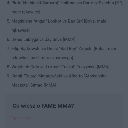
Piotr "Niebieski Samuraj" Hallman vs Bartosz Szachta [K-1,
małe rękawice]
Magdalena "Angel" Loskot vs Bad Girl [Boks, małe
rękawice]
Denis Labryga vs Jay Silva [MMA]
Filip Bątkowski vs Denis "Bad Boy" Załęcki [Boks, małe
rękawice, bez limitu czasowego]
Wojciech Gola vs Łukasz "Tuszol" Tuszyński [MMA]
Kamil "Taazy" Mataczyński vs Alberto "Afrykańska
Maczeta" Simao [MMA]
Co wiesz o FAME MMA?
Pytanie 1 z 9