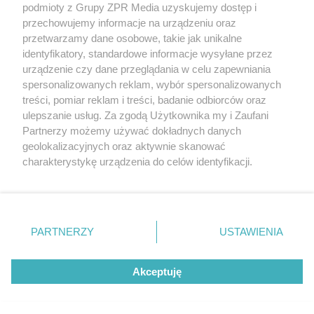
rozpowszechniany lub dalej rozpowszechniany w jakikolwiek sposób (w
podmioty z Grupy ZPR Media uzyskujemy dostęp i
tym także elektroniczny lub mechaniczny) na jakimkolwiek polu
przechowujemy informacje na urządzeniu oraz
eksploatacji w jakiejkolwiek formie, włącznie z umieszczaniem w
przetwarzamy dane osobowe, takie jak unikalne
Internecie bez pisemnej zgody właściciela praw. Jakiekolwiek użycie lub
wykorzystanie utworów w całości lub w części z naruszeniem prawa,
identyfikatory, standardowe informacje wysyłane przez
tzn. bez właściwej zgody, jest zabronione pod groźbą kary i może być
urządzenie czy dane przeglądania w celu zapewniania
ścigane prawnie.
spersonalizowanych reklam, wybór spersonalizowanych
treści, pomiar reklam i treści, badanie odbiorców oraz
ulepszanie usług. Za zgodą Użytkownika my i Zaufani
Partnerzy możemy używać dokładnych danych
geolokalizacyjnych oraz aktywnie skanować
charakterystykę urządzenia do celów identyfikacji.
O nas
Ponieważ cenimy Twoją prywatność, prosimy o zgodę na
korzystanie z tych technologii poprzez kliknięcie
Informacje prawne
„Akceptuję”. Zgoda jest dobrowolna i zawsze możesz ją
zmienić/wycofać klikając przycisk ustawień prywatności
Nasze serwisy
PARTNERZY
USTAWIENIA
znajdujący się w lewym dolnym rogu strony
. Niektóre
© 2026 Grupa ZPR Media
rodzaje przetwarzania danych nie wymagają zgody
Akceptuję
użytkownika, ale masz prawo sprzeciwić się takiemu
przetwarzaniu. Preferencje będą miały zastosowanie tylko
na tej witrynie.