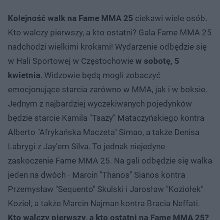
Kolejność walk na Fame MMA 25
ciekawi wiele osób.
Kto walczy pierwszy, a kto ostatni? Gala Fame MMA 25
nadchodzi wielkimi krokami! Wydarzenie odbędzie się
w Hali Sportowej w Częstochowie
w sobotę, 5
kwietnia
. Widzowie będą mogli zobaczyć
emocjonujące starcia zarówno w MMA, jak i w boksie.
Jednym z najbardziej wyczekiwanych pojedynków
będzie starcie Kamila "Taazy" Mataczyńskiego kontra
Alberto "Afrykańska Maczeta" Simao, a także Denisa
Labrygi z Jay'em Silva. To jednak niejedyne
zaskoczenie Fame MMA 25. Na gali odbędzie się walka
jeden na dwóch - Marcin "Thanos" Sianos kontra
Przemysław "Sequento" Skulski i Jarosław "Koziołek"
Kozieł, a także Marcin Najman kontra Bracia Neffati.
Kto walczy pierwszy, a kto ostatni na Fame MMA 25?