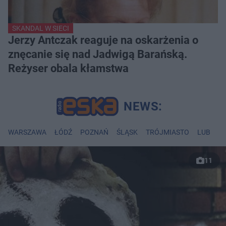
SKANDAL W SIECI
Jerzy Antczak reaguje na oskarżenia o
znęcanie się nad Jadwigą Barańską.
Reżyser obala kłamstwa
WARSZAWA
ŁÓDŹ
POZNAŃ
ŚLĄSK
TRÓJMIASTO
LUBLIN
11