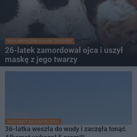
MAKABRYCZNE KULISY ZBRODNI
26-latek zamordował ojca i uszył
maskę z jego twarzy
INCYDENT NA KĄPIELISKU
36-latka weszła do wody i zaczęła tonąć.