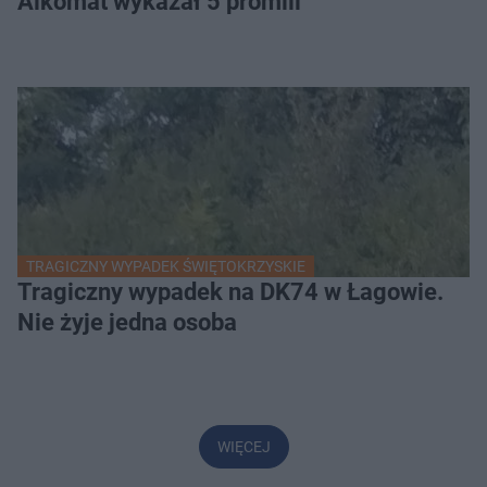
Alkomat wykazał 5 promili
TRAGICZNY WYPADEK ŚWIĘTOKRZYSKIE
Tragiczny wypadek na DK74 w Łagowie.
Nie żyje jedna osoba
WIĘCEJ