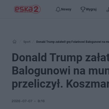
Newsy
Wygraj
Sport
Donald Trump załatwił grę Folarinowi Balogunowi na mun
Donald Trump załat
Balogunowi na mund
przeliczył. Koszma
2026-07-07
8:16