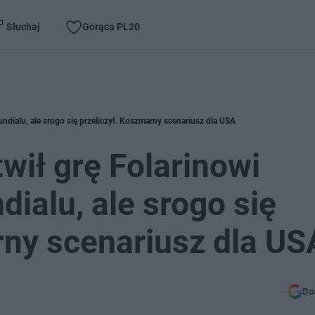
Słuchaj
Gorąca PL20
dialu, ale srogo się przeliczył. Koszmarny scenariusz dla USA
wił grę Folarinowi
ialu, ale srogo się
rny scenariusz dla US
Do