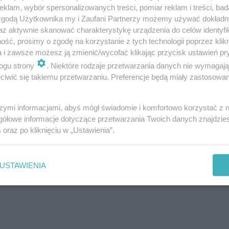
klam, wybór spersonalizowanych treści, pomiar reklam i treści, bad
elgii, która pokonała gospodarzy turnieju 4:1, co stan
 zgodą Użytkownika my i Zaufani Partnerzy możemy używać dokład
az aktywnie skanować charakterystykę urządzenia do celów identyfi
ubiącego wygrywać Donalda Trumpa
. „Czerwone Diabły” na
ść, prosimy o zgodę na korzystanie z tych technologii poprzez klikn
ażące błędy w defensywie, bezlitośnie wykorzystywane p
a i zawsze możesz ją zmienić/wycofać klikając przycisk ustawień pr
ię rezultatem 1:2, co wciąż pozostawiało gospodarzom s
ogu strony
. Niektóre rodzaje przetwarzania danych nie wymagaj
iwić się takiemu przetwarzaniu. Preferencje będą miały zastosowanie
ie dołożyli jeszcze dwie bramki, ostatecznie grzebiąc m
ami goli dla ekipy prowadzonej przez Roberto Martineza
szymi informacjami, abyś mógł świadomie i komfortowo korzystać z
afienia, a także Hans Vanaken oraz Romelu Lukaku. Hon
gółowe informacje dotyczące przetwarzania Twoich danych znajdzi
astępnej rundzie mistrzostw „Czerwone Diabły” zagrają 
s
oraz po kliknięciu w „Ustawienia”.
owała Portugalię wynikiem 1:0 dzięki bramce Mikela Mer
USTAWIENIA