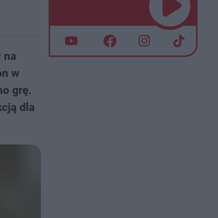
 na
on w
o grę.
cją dla