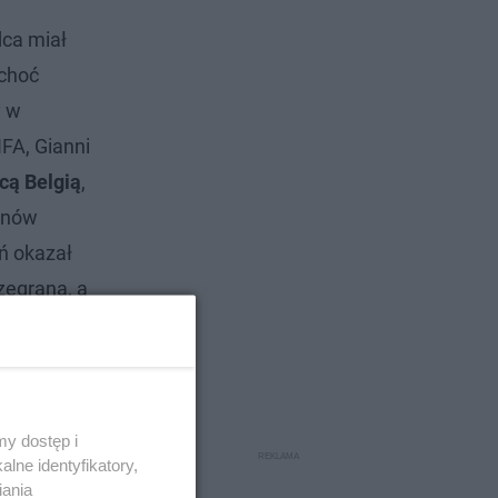
dca miał
 choć
y w
IFA, Gianni
ącą Belgią
,
anów
ń okazał
zegraną, a
y dostęp i
lne identyfikatory,
iania