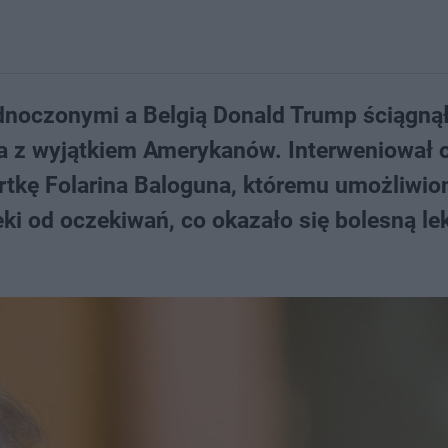
dnoczonymi a Belgią Donald Trump ściągnął
ata z wyjątkiem Amerykanów. Interweniował 
tkę Folarina Baloguna, któremu umożliwion
ki od oczekiwań, co okazało się bolesną lek