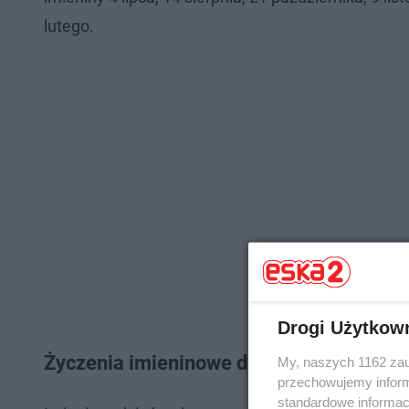
lutego.
Drogi Użytkow
Życzenia imieninowe dla Elżbiety
My, naszych 1162 zau
przechowujemy informa
standardowe informac