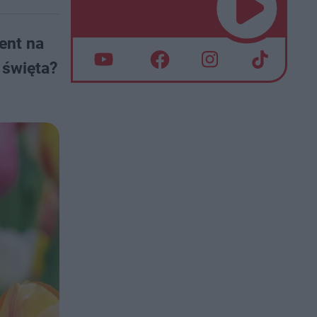
ent na
 święta?