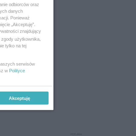
anie odbiorców oraz
nych danych
kacji. Ponieważ
ięcie „Akceptuję”.
ywatności znajdujący
ą zgody użytkownika,
 tylko na tej
 naszych serwisów
esz w
Polityce
Akceptuję