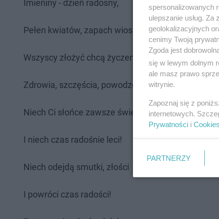
Imieniny - dzień radosny,
spersonalizowanych re
ulepszanie usług. Za
geolokalizacyjnych or
Pełen kwiatów, zapach wiosny,
cenimy Twoją prywatno
Zgoda jest dobrowoln
Wszyscy złożyć chcą życzenia
się w lewym dolnym r
ale masz prawo sprzec
Zdrowia, szczęścia, powodzenia.
witrynie.
Zapoznaj się z poniż
Niech Ci słońce zawsze świeci
internetowych. Szcze
Prywatności
i
Cookie
I niech czas radośnie leci!
PARTNERZY
Niech odejdą smutki, złości
I powróci czas radości!