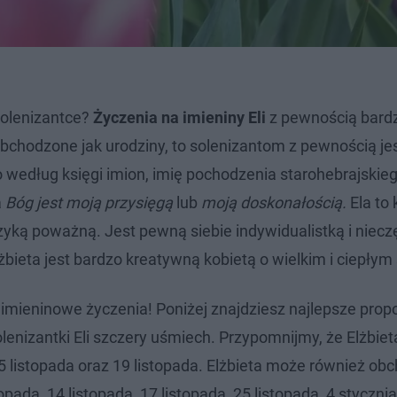
solenizantce?
Życzenia na imieniny Eli
z pewnością bardzo
obchodzone jak urodziny, to solenizantom z pewnością je
 według księgi imion, imię pochodzenia starohebrajskieg
a
Bóg jest moją przysięgą
lub
moją doskonałością.
Ela to
uzyką poważną. Jest pewną siebie indywidualistką i nieczę
bieta jest bardzo kreatywną kobietą o wielkim i ciepłym 
ej imieninowe życzenia! Poniżej znajdziesz najlepsze prop
lenizantki Eli szczery uśmiech. Przypomnijmy, że Elżbiet
 5 listopada oraz 19 listopada. Elżbieta może również ob
topada, 14 listopada, 17 listopada, 25 listopada, 4 stycznia