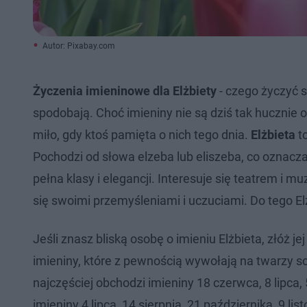
Autor: Pixabay.com
Życzenia imieninowe dla Elżbiety
- czego życzyć 
spodobają. Choć imieniny nie są dziś tak hucznie 
miło, gdy ktoś pamięta o nich tego dnia.
Elżbieta
to
Pochodzi od słowa elzeba lub eliszeba, co oznacz
pełna klasy i elegancji. Interesuje się teatrem i m
się swoimi przemyśleniami i uczuciami. Do tego Elż
Jeśli znasz bliską osobę o imieniu Elżbieta, złóż j
imieniny, które z pewnością wywołają na twarzy so
najczęściej obchodzi imieniny 18 czerwca, 8 lipca,
imieniny 4 lipca, 14 sierpnia, 21 października, 9 lis