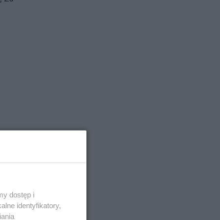
y dostęp i
lne identyfikatory,
iania