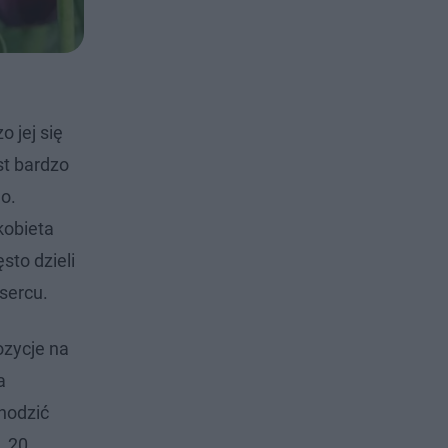
 jej się
st bardzo
o.
 kobieta
sto dzieli
sercu.
ozycje na
a
chodzić
, 20