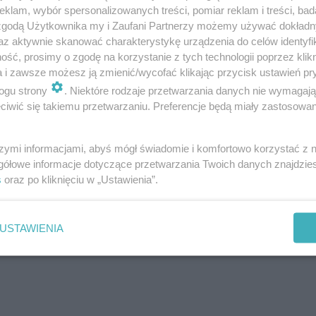
klam, wybór spersonalizowanych treści, pomiar reklam i treści, bad
 zgodą Użytkownika my i Zaufani Partnerzy możemy używać dokład
az aktywnie skanować charakterystykę urządzenia do celów identyfi
ść, prosimy o zgodę na korzystanie z tych technologii poprzez klikn
a i zawsze możesz ją zmienić/wycofać klikając przycisk ustawień pr
ogu strony
. Niektóre rodzaje przetwarzania danych nie wymagaj
iwić się takiemu przetwarzaniu. Preferencje będą miały zastosowanie
szymi informacjami, abyś mógł świadomie i komfortowo korzystać z
gółowe informacje dotyczące przetwarzania Twoich danych znajdzi
s
oraz po kliknięciu w „Ustawienia”.
USTAWIENIA