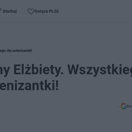
Słuchaj
Gorąca PL20
ego dla solenizantki!
ny Elżbiety. Wszystki
enizantki!
Do