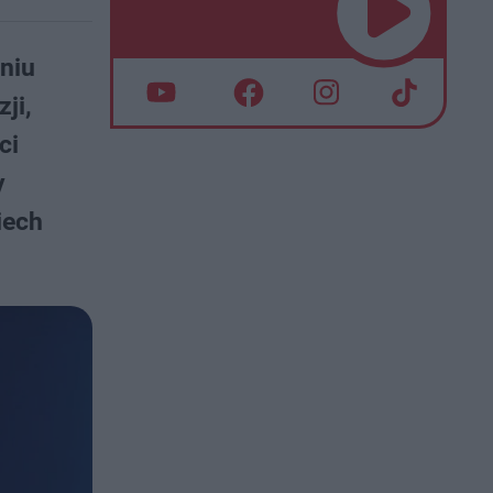
aniu
ji,
ci
y
iech