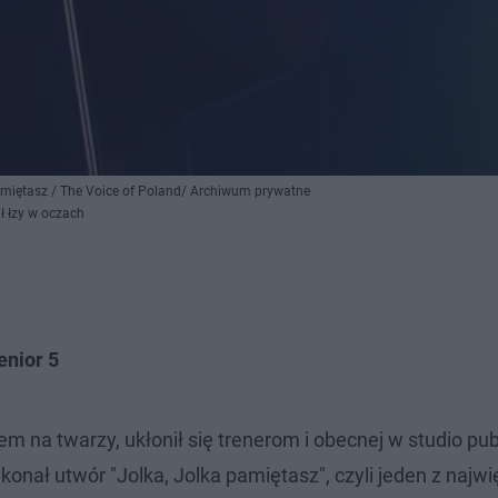
pamiętasz / The Voice of Poland/ Archiwum prywatne
ł łzy w oczach
enior 5
na twarzy, ukłonił się trenerom i obecnej w studio pub
onał utwór "Jolka, Jolka pamiętasz", czyli jeden z najw