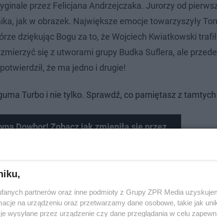
ginale przez Felicjana Andrzejczaka. Jurorzy od pierws
nika, jak w obrazek. Największe emocje towarzyszyły T
órze dziękując Bogu za to, że Wojciech Kwiatkowski trafi
zmierzyć się z utworami grupy Budka Suflera, ale przede
otwierdził, że ma jedno i drugie!
guma Turbo i nie tylko. Sprawdź, co pamiętasz z tamtych 
yna Dowbor! Zobacz jak zmieniła się przez
KA 2
niku,
fanych partnerów oraz inne podmioty z Grupy ZPR Media uzyskujem
cje na urządzeniu oraz przetwarzamy dane osobowe, takie jak unika
je wysyłane przez urządzenie czy dane przeglądania w celu zapewn