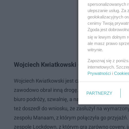
spersonalizowanych re
ulepszanie usług. Za
geolokalizacyjnych or
cenimy Twoją prywatno
Zgoda jest dobrowoln
się w lewym dolnym r
ale masz prawo sprzec
witrynie.
Zapoznaj się z poniż
Wojciech Kwiatkowski - kim jest?
internetowych. Szcze
Prywatności
i
Cookie
Wojciech Kwiatkowski jest człowiekiem wielu tale
zawodowo obrał inną drogę. Dokładniej ekonomię. 
PARTNERZY
biuro podróży, szwalnię, a nawet kandydował do
też doszedł do wniosku, że zasłużył na wymarzony
zespołu Manaam, z którym połączyła go przyjaźń.
zespole Lockdown, z którym gra zarówno covery, jak