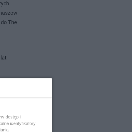
zych
omaszowi
ł do The
lat
y dostęp i
lne identyfikatory,
iania