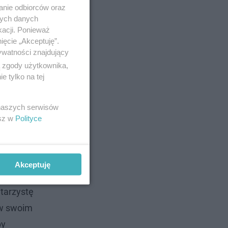
anie odbiorców oraz
nych danych
kacji. Ponieważ
ięcie „Akceptuję”.
ywatności znajdujący
ą zgody użytkownika,
 tylko na tej
 naszych serwisów
esz w
Polityce
znie
giczną,
Akceptuję
, dlatego
itarzystę
 w swoim
by