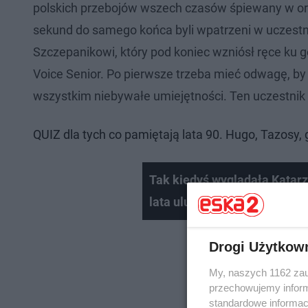
polskich przebojów wszech czasów śpiewany w ory
sekund do samego końca byli wpatrzeni w uczest
Szczepanikowi, który pod koniec wzniósł ręce ku g
Voice Senior. Po pierwsze trzeba mieć odwagę, by 
wszystkim niebywałe umiejętności. Ten uczestnik p
QUIZ dla tych co pamiętają lata 90. Hugo, Tazosy, 
Tak kiedyś wyglądała Katarz
lata ulubienica widzów! | ES
Drogi Użytkow
My, naszych 1162 zau
przechowujemy informa
standardowe informac