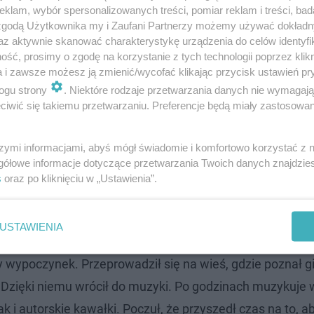
klam, wybór spersonalizowanych treści, pomiar reklam i treści, bad
 zgodą Użytkownika my i Zaufani Partnerzy możemy używać dokład
az aktywnie skanować charakterystykę urządzenia do celów identyfi
ść, prosimy o zgodę na korzystanie z tych technologii poprzez klikn
a i zawsze możesz ją zmienić/wycofać klikając przycisk ustawień pr
ogu strony
. Niektóre rodzaje przetwarzania danych nie wymagaj
iwić się takiemu przetwarzaniu. Preferencje będą miały zastosowanie
szymi informacjami, abyś mógł świadomie i komfortowo korzystać z
gółowe informacje dotyczące przetwarzania Twoich danych znajdzi
s
oraz po kliknięciu w „Ustawienia”.
ntów. W jego duszy od zawsze grała muzyka, ale ostatec
Prowadził w przeszłości własny sklep, klinikę stomatolo
USTAWIENIA
 Sejmu! Pod względem zawodowym żył bardzo intensywnie
 wypoczynek. Przeprowadził się na wieś, gdzie poznał g
 Dzięki niemu wrócił do muzyki. Po godzinach muzykuje
 i autorskie kawałki. Poczuł, że przyszedł czas na to, a