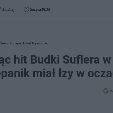
Słuchaj
Gorąca PL20
Senior. Szczepanik miał łzy w oczach
c hit Budki Suflera w
epanik miał łzy w ocz
Do