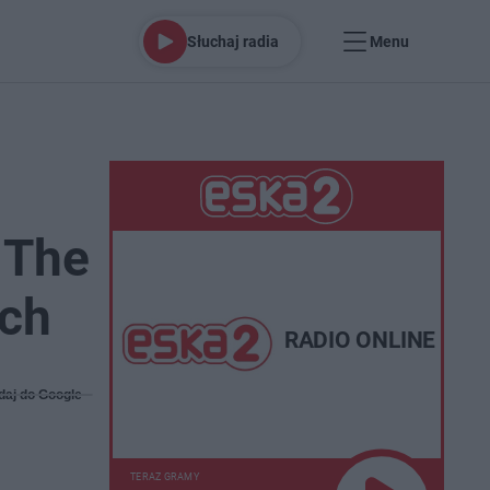
Słuchaj radia
Menu
 The
ach
RADIO ONLINE
daj do Google
TERAZ GRAMY