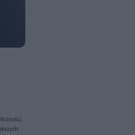
liczności,
iększych