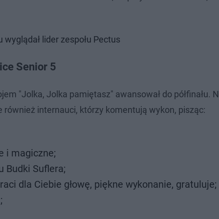
u wyglądał lider zespołu Pectus
ice Senior 5
em "Jolka, Jolka pamiętasz" awansował do półfinału. Ni
e również internauci, którzy komentują wykon, pisząc:
e i magiczne;
 Budki Suflera;
raci dla Ciebie głowę, piękne wykonanie, gratuluje;
;