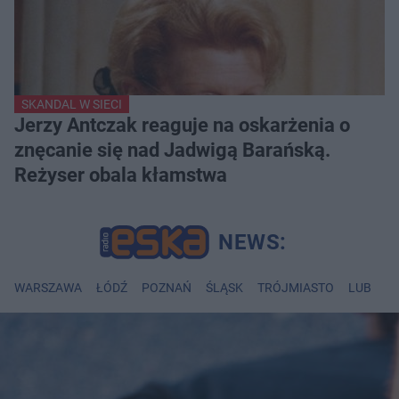
SKANDAL W SIECI
Jerzy Antczak reaguje na oskarżenia o
znęcanie się nad Jadwigą Barańską.
Reżyser obala kłamstwa
WARSZAWA
ŁÓDŹ
POZNAŃ
ŚLĄSK
TRÓJMIASTO
LUBLIN