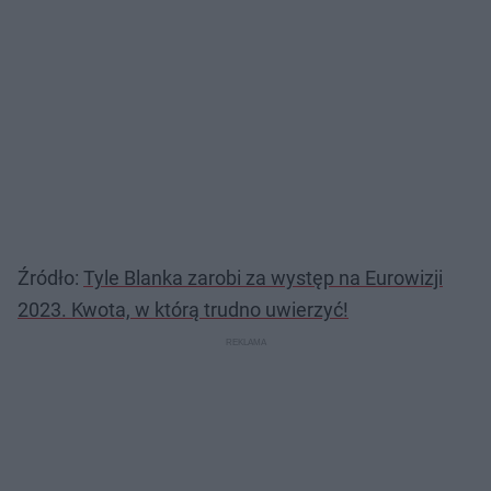
Źródło:
Tyle Blanka zarobi za występ na Eurowizji
2023. Kwota, w którą trudno uwierzyć!