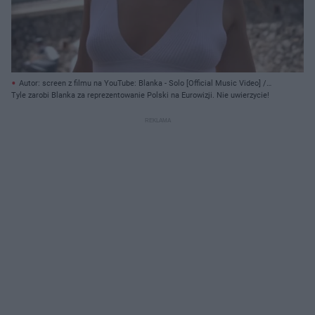
Autor: screen z filmu na YouTube: Blanka - Solo [Official Music Video] /
Warner Music Poland/ Archiwum prywatne
Tyle zarobi Blanka za reprezentowanie Polski na Eurowizji. Nie uwierzycie!