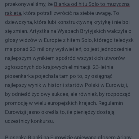
przekonywaliśmy, że
Blanka od hitu Solo to muzyczna
rakieta
, która potrafi zwrócić na siebie uwagę. To
dziewczyna, która lubi konstruktywną krytykę i nie boi
się zmian. Artystka na Wyspach Brytyjskich walczyła o
głosy widzów w Europie z hitem Solo, którego teledysk
ma ponad 23 miliony wyświetleń, co jest jednocześnie
najlepszym wynikiem spośród wszystkich utworów
zgłoszonych do krajowych eliminacji. 23-letnia
piosenkarka pojechała tam po to, by osiągnąć
najlepszy wynik w historii startów Polski w Eurowizji,
by odnieść życiowy sukces, ale również, by rozpocząć
promocję w wielu europejskich krajach. Regulamin
Eurowizji jasno określa to, ile pieniędzy dostają
uczestnicy konkursu.
Piosenka Blanki na Eurowizję śpiewana głosem Ariany