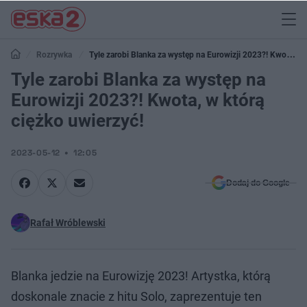
Rozrywka
Tyle zarobi Blanka za występ na Eurowizji 2023?! Kwota, w
którą ciężko uwierzyć!
Tyle zarobi Blanka za występ na
Eurowizji 2023?! Kwota, w którą
ciężko uwierzyć!
2023-05-12
12:05
Dodaj do Google
Rafał Wróblewski
Blanka jedzie na Eurowizję 2023! Artystka, którą
doskonale znacie z hitu Solo, zaprezentuje ten