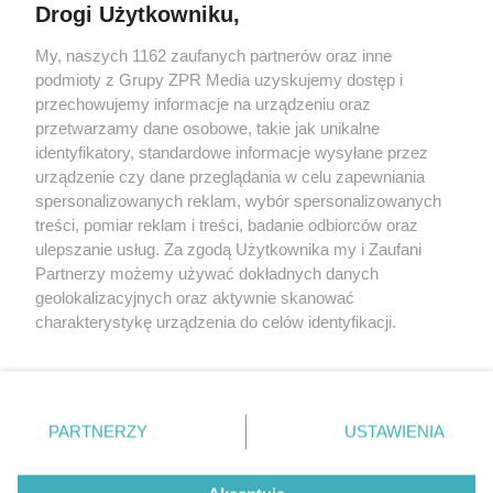
Drogi Użytkowniku,
My, naszych 1162 zaufanych partnerów oraz inne
Żaden utwór zamieszczony w serwisie nie może być powielany i
rozpowszechniany lub dalej rozpowszechniany w jakikolwiek sposób (w
podmioty z Grupy ZPR Media uzyskujemy dostęp i
tym także elektroniczny lub mechaniczny) na jakimkolwiek polu
przechowujemy informacje na urządzeniu oraz
eksploatacji w jakiejkolwiek formie, włącznie z umieszczaniem w
przetwarzamy dane osobowe, takie jak unikalne
Internecie bez pisemnej zgody właściciela praw. Jakiekolwiek użycie lub
wykorzystanie utworów w całości lub w części z naruszeniem prawa,
identyfikatory, standardowe informacje wysyłane przez
tzn. bez właściwej zgody, jest zabronione pod groźbą kary i może być
urządzenie czy dane przeglądania w celu zapewniania
ścigane prawnie.
spersonalizowanych reklam, wybór spersonalizowanych
treści, pomiar reklam i treści, badanie odbiorców oraz
ulepszanie usług. Za zgodą Użytkownika my i Zaufani
Partnerzy możemy używać dokładnych danych
geolokalizacyjnych oraz aktywnie skanować
charakterystykę urządzenia do celów identyfikacji.
O nas
Ponieważ cenimy Twoją prywatność, prosimy o zgodę na
korzystanie z tych technologii poprzez kliknięcie
Informacje prawne
„Akceptuję”. Zgoda jest dobrowolna i zawsze możesz ją
zmienić/wycofać klikając przycisk ustawień prywatności
Nasze serwisy
PARTNERZY
USTAWIENIA
znajdujący się w lewym dolnym rogu strony
. Niektóre
© 2026 Grupa ZPR Media
rodzaje przetwarzania danych nie wymagają zgody