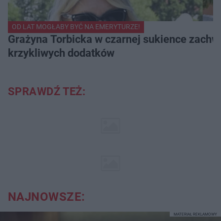
OD LAT MOGŁABY BYĆ NA EMERYTURZE!
Grażyna Torbicka w czarnej sukience zachwyc
krzykliwych dodatków
SPRAWDŹ TEŻ:
NAJNOWSZE:
MATERIAŁ REKLAMOWY