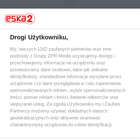
Drogi Użytkowniku,
My, naszych 1162 zaufanych partnerów oraz inne
Żaden utwór zamieszczony w serwisie nie może być powielany i
rozpowszechniany lub dalej rozpowszechniany w jakikolwiek sposób (w
podmioty z Grupy ZPR Media uzyskujemy dostęp i
tym także elektroniczny lub mechaniczny) na jakimkolwiek polu
przechowujemy informacje na urządzeniu oraz
eksploatacji w jakiejkolwiek formie, włącznie z umieszczaniem w
przetwarzamy dane osobowe, takie jak unikalne
Internecie bez pisemnej zgody właściciela praw. Jakiekolwiek użycie lub
wykorzystanie utworów w całości lub w części z naruszeniem prawa,
identyfikatory, standardowe informacje wysyłane przez
tzn. bez właściwej zgody, jest zabronione pod groźbą kary i może być
urządzenie czy dane przeglądania w celu zapewniania
ścigane prawnie.
spersonalizowanych reklam, wybór spersonalizowanych
treści, pomiar reklam i treści, badanie odbiorców oraz
ulepszanie usług. Za zgodą Użytkownika my i Zaufani
Partnerzy możemy używać dokładnych danych
geolokalizacyjnych oraz aktywnie skanować
charakterystykę urządzenia do celów identyfikacji.
O nas
Ponieważ cenimy Twoją prywatność, prosimy o zgodę na
korzystanie z tych technologii poprzez kliknięcie