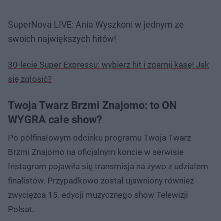
SuperNova LIVE: Ania Wyszkoni w jednym ze
swoich największych hitów!
30-lecie Super Expressu: wybierz hit i zgarnij kasę! Jak
się zgłosić?
Twoja Twarz Brzmi Znajomo: to ON
WYGRA całe show?
Po półfinałowym odcinku programu Twoja Twarz
Brzmi Znajomo na oficjalnym koncie w serwisie
Instagram pojawiła się transmisja na żywo z udziałem
finalistów. Przypadkowo został ujawniony również
zwycięzca 15. edycji muzycznego show Telewizji
Polsat.