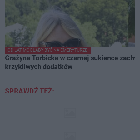
OD LAT MOGŁABY BYĆ NA EMERYTURZE!
Grażyna Torbicka w czarnej sukience zachwyc
krzykliwych dodatków
SPRAWDŹ TEŻ: