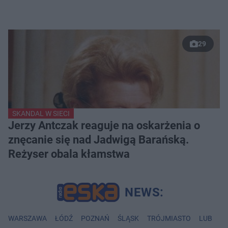
29
SKANDAL W SIECI
Jerzy Antczak reaguje na oskarżenia o
znęcanie się nad Jadwigą Barańską.
Reżyser obala kłamstwa
WARSZAWA
ŁÓDŹ
POZNAŃ
ŚLĄSK
TRÓJMIASTO
LUBLIN