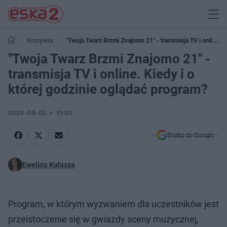
Rozrywka
"Twoja Twarz Brzmi Znajomo 21" - transmisja TV i online.
Kiedy i o której godzinie oglądać program?
"Twoja Twarz Brzmi Znajomo 21" -
transmisja TV i online. Kiedy i o
której godzinie oglądać program?
2024-09-02
11:20
Dodaj do Google
Ewelina Kulasza
Program, w którym wyzwaniem dla uczestników jest
przeistoczenie się w gwiazdy sceny muzycznej,