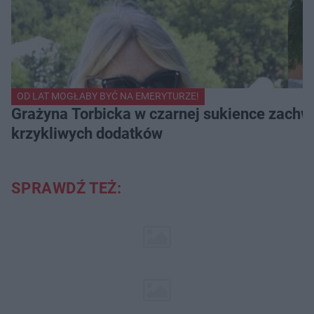
OD LAT MOGŁABY BYĆ NA EMERYTURZE!
Grażyna Torbicka w czarnej sukience zachwyc
krzykliwych dodatków
SPRAWDŹ TEŻ: