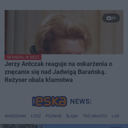
29
SKANDAL W SIECI
Jerzy Antczak reaguje na oskarżenia o
znęcanie się nad Jadwigą Barańską.
Reżyser obala kłamstwa
WARSZAWA
ŁÓDŹ
POZNAŃ
ŚLĄSK
TRÓJMIASTO
LUBLIN