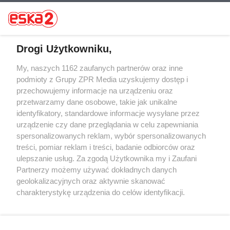
Drogi Użytkowniku,
My, naszych 1162 zaufanych partnerów oraz inne
Żaden utwór zamieszczony w serwisie nie może być powielany i
rozpowszechniany lub dalej rozpowszechniany w jakikolwiek sposób (w
podmioty z Grupy ZPR Media uzyskujemy dostęp i
tym także elektroniczny lub mechaniczny) na jakimkolwiek polu
przechowujemy informacje na urządzeniu oraz
eksploatacji w jakiejkolwiek formie, włącznie z umieszczaniem w
przetwarzamy dane osobowe, takie jak unikalne
Internecie bez pisemnej zgody właściciela praw. Jakiekolwiek użycie lub
wykorzystanie utworów w całości lub w części z naruszeniem prawa,
identyfikatory, standardowe informacje wysyłane przez
tzn. bez właściwej zgody, jest zabronione pod groźbą kary i może być
urządzenie czy dane przeglądania w celu zapewniania
ścigane prawnie.
spersonalizowanych reklam, wybór spersonalizowanych
treści, pomiar reklam i treści, badanie odbiorców oraz
ulepszanie usług. Za zgodą Użytkownika my i Zaufani
Partnerzy możemy używać dokładnych danych
geolokalizacyjnych oraz aktywnie skanować
charakterystykę urządzenia do celów identyfikacji.
O nas
Ponieważ cenimy Twoją prywatność, prosimy o zgodę na
korzystanie z tych technologii poprzez kliknięcie
Informacje prawne
„Akceptuję”. Zgoda jest dobrowolna i zawsze możesz ją