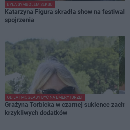
BYŁA SYMBOLEM SEKSU
Katarzyna Figura skradła show na festiwalu!
spojrzenia
OD LAT MOGŁABY BYĆ NA EMERYTURZE!
Grażyna Torbicka w czarnej sukience zachwyc
krzykliwych dodatków