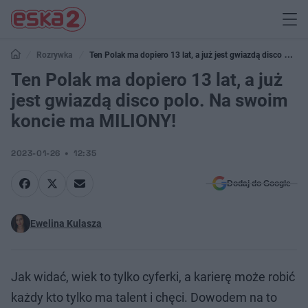
Rozrywka
Ten Polak ma dopiero 13 lat, a już jest gwiazdą disco polo.
Na swoim koncie ma MILIONY!
Ten Polak ma dopiero 13 lat, a już
jest gwiazdą disco polo. Na swoim
koncie ma MILIONY!
2023-01-26
12:35
Dodaj do Google
Ewelina Kulasza
Jak widać, wiek to tylko cyferki, a karierę może robić
każdy kto tylko ma talent i chęci. Dowodem na to