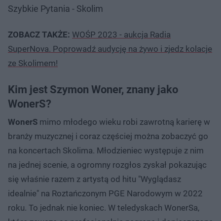
Szybkie Pytania - Skolim
ZOBACZ TAKŻE:
WOŚP 2023 - aukcja Radia
SuperNova. Poprowadź audycję na żywo i zjedz kolacje
ze Skolimem!
Kim jest Szymon Woner, znany jako
WonerS?
WonerS
mimo młodego wieku robi zawrotną karierę w
branży muzycznej i coraz częściej można zobaczyć go
na koncertach Skolima. Młodzieniec występuje z nim
na jednej scenie, a ogromny rozgłos zyskał pokazując
się właśnie razem z artystą od hitu "Wyglądasz
idealnie" na Roztańczonym PGE Narodowym w 2022
roku. To jednak nie koniec. W teledyskach WonerSa,