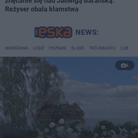
znęcanie się nad Jadwigą Barańską.
Reżyser obala kłamstwa
WARSZAWA
ŁÓDŹ
POZNAŃ
ŚLĄSK
TRÓJMIASTO
LUBLIN
6