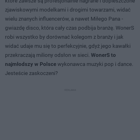
które zawsze są profesjonalnie nagrane i dopieszczone
zjawiskowymi modelkami i drogimi towarzami, widać
wielu znanych influencerów, a nawet Miłego Pana -
gwiazdę disco, która cały czas podbija branżę. WonerS
robi wszystko by dorównać kolegom z branży i jak
widać udaje mu się to perfekcyjnie, gdyż jego kawałki
przekraczają miliony odsłon w sieci.
WonerS to
najmłodszy w Polsce
wykonawca muzyki pop i dance.
Jesteście zaskoczeni?