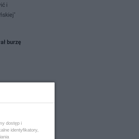
ć i
ńskiej"
łał burzę
y dostęp i
lne identyfikatory,
iania