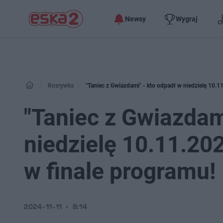
Newsy
Wygraj
Rozrywka
"Taniec z Gwiazdami" - kto odpadł w niedzielę 10.1
"Taniec z Gwiazdam
niedzielę 10.11.20
w finale programu!
2024-11-11
8:14