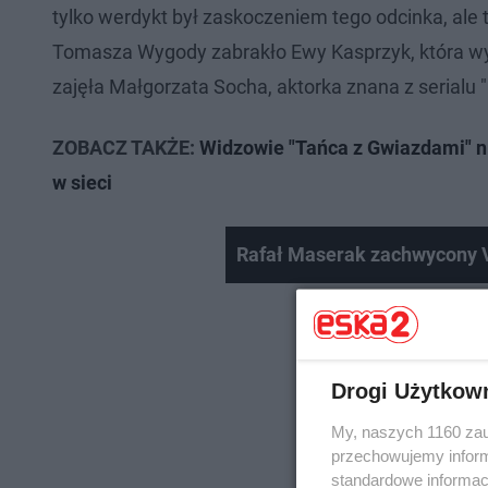
tylko werdykt był zaskoczeniem tego odcinka, ale t
Tomasza Wygody zabrakło Ewy Kasprzyk, która wyle
zajęła Małgorzata Socha, aktorka znana z serialu "P
ZOBACZ TAKŻE:
Widzowie "Tańca z Gwiazdami" ni
w sieci
Rafał Maserak zachwycony 
Drogi Użytkow
My, naszych 1160 zau
przechowujemy informa
standardowe informac