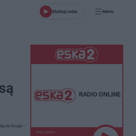
Słuchaj radia
Menu
 są
RADIO ONLINE
daj do Google
TERAZ GRAMY