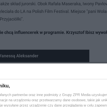
akże skład jurorski. Obok Rafała Maseraka, Iwony Pavlovi
ciała do LA na Polish Film Festival. Miejsce "pani Wola
rzyjaciółki".
e chcą influencerek w programie. Krzysztof Ibisz wywo
Vanessą Aleksander
niku,
fanych partnerów oraz inne podmioty z Grupy ZPR Media uzyskujem
cje na urządzeniu oraz przetwarzamy dane osobowe, takie jak unika
je wysyłane przez urządzenie czy dane przeglądania w celu zapewn