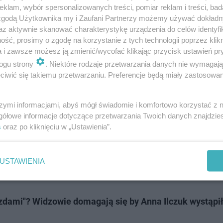
klam, wybór spersonalizowanych treści, pomiar reklam i treści, bad
 zgodą Użytkownika my i Zaufani Partnerzy możemy używać dokład
az aktywnie skanować charakterystykę urządzenia do celów identyfi
ść, prosimy o zgodę na korzystanie z tych technologii poprzez klikn
a i zawsze możesz ją zmienić/wycofać klikając przycisk ustawień pr
ogu strony
. Niektóre rodzaje przetwarzania danych nie wymagaj
iwić się takiemu przetwarzaniu. Preferencje będą miały zastosowanie
cinku w niedzielę 10.11.2024?
szymi informacjami, abyś mógł świadomie i komfortowo korzystać z
Pary zatańczyły po dwie choreografie, a podczas progra
gółowe informacje dotyczące przetwarzania Twoich danych znajdzi
rócz początkowej choreografii profesjonalnych tancerzy
s
oraz po kliknięciu w „Ustawienia”.
ego
włoskiego tenora Andrei Bocellego
. Niestety wszyst
ożegnać się z programem tuż przed finałem. Z "Tańca z 
USTAWIENIA
i Michał Danilczuk.
.
zdami"? Widzowie domagają się by Anna Ilczuk wystąpi