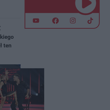
Z
lkiego
ł ten