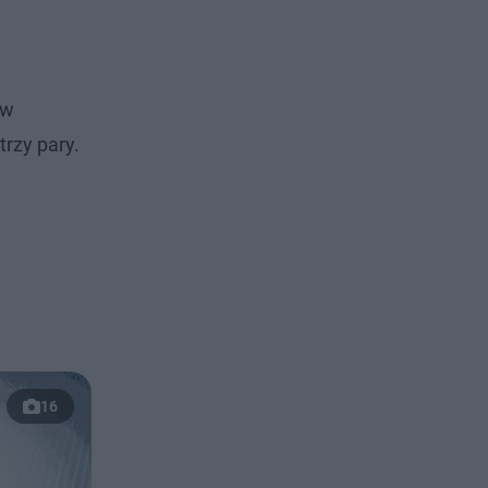
 w
trzy pary.
16