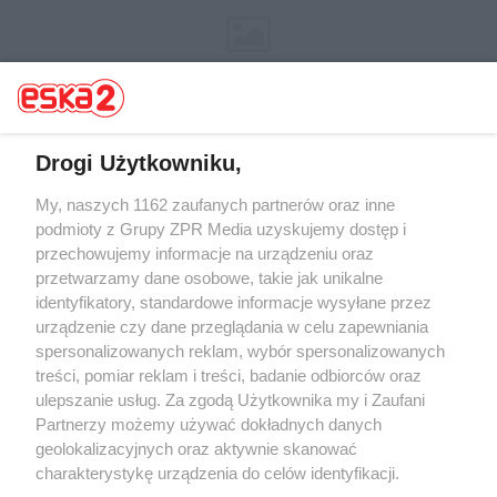
Drogi Użytkowniku,
My, naszych 1162 zaufanych partnerów oraz inne
Żaden utwór zamieszczony w serwisie nie może być powielany i
rozpowszechniany lub dalej rozpowszechniany w jakikolwiek sposób (w
podmioty z Grupy ZPR Media uzyskujemy dostęp i
tym także elektroniczny lub mechaniczny) na jakimkolwiek polu
przechowujemy informacje na urządzeniu oraz
eksploatacji w jakiejkolwiek formie, włącznie z umieszczaniem w
przetwarzamy dane osobowe, takie jak unikalne
Internecie bez pisemnej zgody właściciela praw. Jakiekolwiek użycie lub
wykorzystanie utworów w całości lub w części z naruszeniem prawa,
identyfikatory, standardowe informacje wysyłane przez
tzn. bez właściwej zgody, jest zabronione pod groźbą kary i może być
urządzenie czy dane przeglądania w celu zapewniania
ścigane prawnie.
spersonalizowanych reklam, wybór spersonalizowanych
treści, pomiar reklam i treści, badanie odbiorców oraz
ulepszanie usług. Za zgodą Użytkownika my i Zaufani
Partnerzy możemy używać dokładnych danych
geolokalizacyjnych oraz aktywnie skanować
charakterystykę urządzenia do celów identyfikacji.
O nas