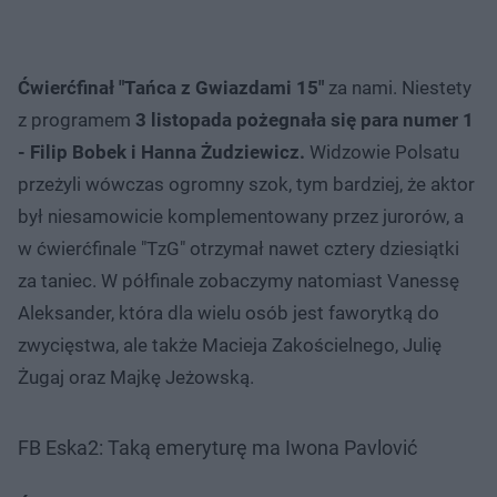
Ćwierćfinał "Tańca z Gwiazdami 15"
za nami. Niestety
z programem
3 listopada pożegnała się para numer 1
- Filip Bobek i Hanna Żudziewicz.
Widzowie Polsatu
przeżyli wówczas ogromny szok, tym bardziej, że aktor
był niesamowicie komplementowany przez jurorów, a
w ćwierćfinale "TzG" otrzymał nawet cztery dziesiątki
za taniec. W półfinale zobaczymy natomiast Vanessę
Aleksander, która dla wielu osób jest faworytką do
zwycięstwa, ale także Macieja Zakościelnego, Julię
Żugaj oraz Majkę Jeżowską.
FB Eska2: Taką emeryturę ma Iwona Pavlović