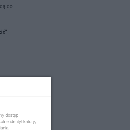
jdą do
ić"
y dostęp i
lne identyfikatory,
iania