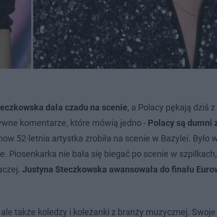
teczkowska dała czadu na scenie
, a Polacy pękają dziś 
tywne komentarze, które mówią jedno -
Polacy są dumni 
show 52-letnia artystka zrobiła na scenie w Bazylei. Było 
ne. Piosenkarka nie bała się biegać po scenie w szpilkach,
aczej.
Justyna Steczkowska awansowała do finału Eurow
ale także koledzy i koleżanki z branży muzycznej. Swoje