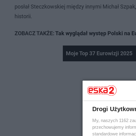
posłał Steczkowskiej między innymi Michał Szpak, 
historii.
ZOBACZ TAKŻE:
Tak wyglądał występ Polski na E
Moje Top 37 Eurowizji 2025
Drogi Użytkow
My, naszych 1162 zau
przechowujemy informa
standardowe informac