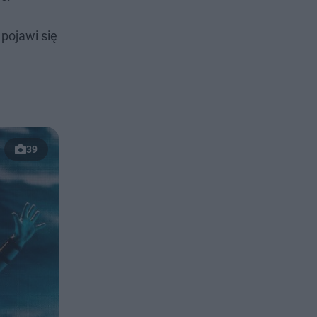
pojawi się
39