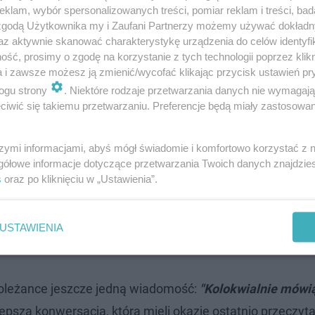
klam, wybór spersonalizowanych treści, pomiar reklam i treści, bad
 zgodą Użytkownika my i Zaufani Partnerzy możemy używać dokład
az aktywnie skanować charakterystykę urządzenia do celów identyfi
ść, prosimy o zgodę na korzystanie z tych technologii poprzez klikn
a i zawsze możesz ją zmienić/wycofać klikając przycisk ustawień pr
styną Steczkowską
ogu strony
. Niektóre rodzaje przetwarzania danych nie wymagaj
iwić się takiemu przetwarzaniu. Preferencje będą miały zastosowanie
na Eurowizji i wyjść wówczas na scenę. Stres, emocje, ra
rsie w 2016 roku i z utworem "Color of Your Life" zajął 
szymi informacjami, abyś mógł świadomie i komfortowo korzystać z
 wesprzeć koleżankę z branży i na chwilę przed jej wyst
gółowe informacje dotyczące przetwarzania Twoich danych znajdzi
s
oraz po kliknięciu w „Ustawienia”.
.
Gdy artystka zeszła ze sceny chwyciła za telefon i odpi
USTAWIENIA
m, co się dało
- napisała krótko i na temat.
 koleżance jeszcze jedną wiadomość:
"Kolokwialnie mówi
najlepsza konwersacja, którą mieli okazję ostatnio przeczyta