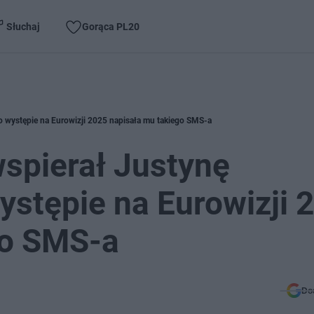
Słuchaj
Gorąca PL20
o występie na Eurowizji 2025 napisała mu takiego SMS-a
spierał Justynę
stępie na Eurowizji 
go SMS-a
Do