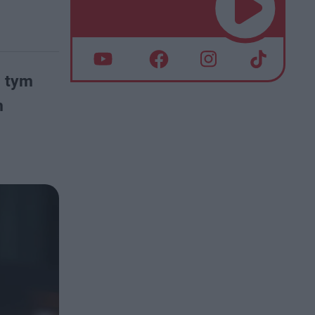
z tym
m