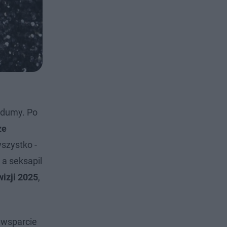
z dumy. Po
ze
wszystko -
 a seksapil
izji 2025
,
 wsparcie