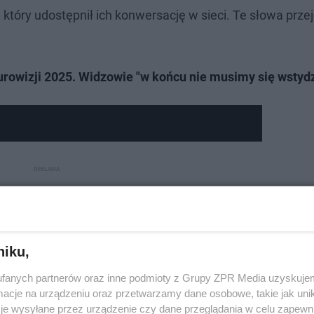
który udostępnił ich konwersację w sieci. Te słowa prze
urowizji 2025. Widzowie "w końcu nie musimy się wstydz
niku,
fanych partnerów oraz inne podmioty z Grupy ZPR Media uzyskujem
cje na urządzeniu oraz przetwarzamy dane osobowe, takie jak unika
je wysyłane przez urządzenie czy dane przeglądania w celu zapewn