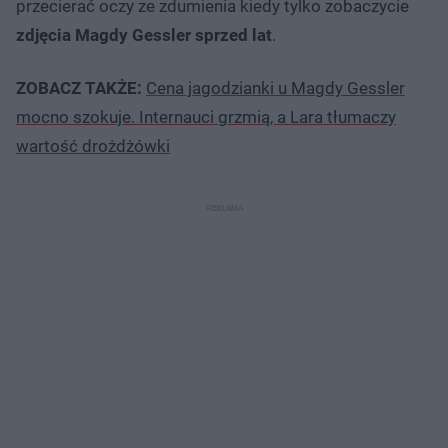
przecierać oczy ze zdumienia kiedy tylko zobaczycie
zdjęcia Magdy Gessler sprzed lat
.
ZOBACZ TAKŻE:
Cena jagodzianki u Magdy Gessler
mocno szokuje. Internauci grzmią, a Lara tłumaczy
wartość drożdżówki