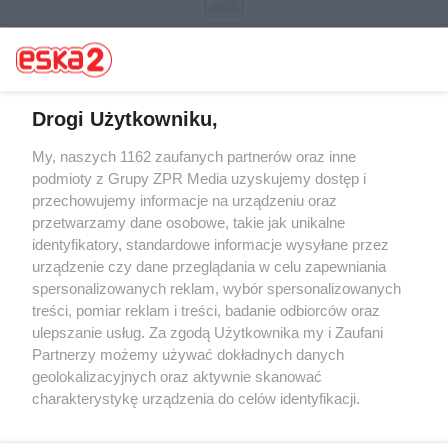
Drogi Użytkowniku,
My, naszych 1162 zaufanych partnerów oraz inne
Żaden utwór zamieszczony w serwisie nie może być powielany i
rozpowszechniany lub dalej rozpowszechniany w jakikolwiek sposób (w
podmioty z Grupy ZPR Media uzyskujemy dostęp i
tym także elektroniczny lub mechaniczny) na jakimkolwiek polu
przechowujemy informacje na urządzeniu oraz
eksploatacji w jakiejkolwiek formie, włącznie z umieszczaniem w
przetwarzamy dane osobowe, takie jak unikalne
Internecie bez pisemnej zgody właściciela praw. Jakiekolwiek użycie lub
wykorzystanie utworów w całości lub w części z naruszeniem prawa,
identyfikatory, standardowe informacje wysyłane przez
tzn. bez właściwej zgody, jest zabronione pod groźbą kary i może być
urządzenie czy dane przeglądania w celu zapewniania
ścigane prawnie.
spersonalizowanych reklam, wybór spersonalizowanych
treści, pomiar reklam i treści, badanie odbiorców oraz
ulepszanie usług. Za zgodą Użytkownika my i Zaufani
Partnerzy możemy używać dokładnych danych
geolokalizacyjnych oraz aktywnie skanować
charakterystykę urządzenia do celów identyfikacji.
O nas
Ponieważ cenimy Twoją prywatność, prosimy o zgodę na
korzystanie z tych technologii poprzez kliknięcie