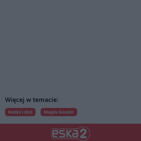
kiedyś i dziś
Magda Gessler