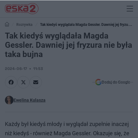
Rozrywka
Tak kiedyś wyglądała Magda Gessler. Dawniej jej fryzura
nie była taka bujna
Tak kiedyś wyglądała Magda
Gessler. Dawniej jej fryzura nie była
taka bujna
2024-06-17
11:53
Dodaj do Google
Ewelina Kulasza
Każdy był kiedyś młody i wyglądał zupełnie inaczej
niż kiedyś - również Magda Gessler. Okazuje się, że