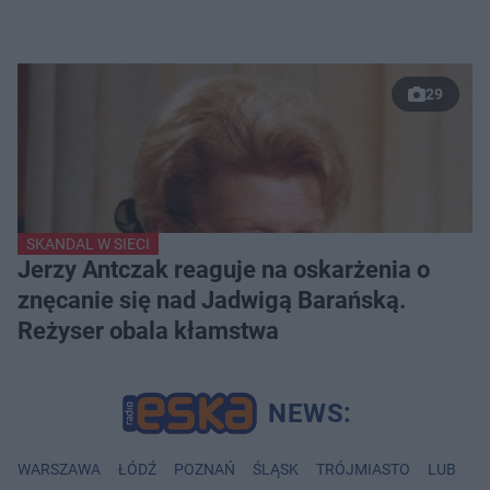
29
SKANDAL W SIECI
Jerzy Antczak reaguje na oskarżenia o
znęcanie się nad Jadwigą Barańską.
Reżyser obala kłamstwa
WARSZAWA
ŁÓDŹ
POZNAŃ
ŚLĄSK
TRÓJMIASTO
LUBLIN