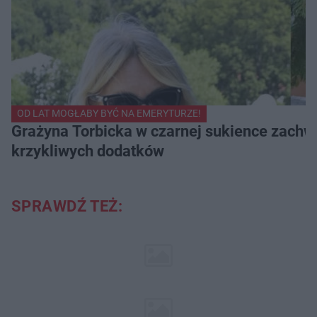
OD LAT MOGŁABY BYĆ NA EMERYTURZE!
Grażyna Torbicka w czarnej sukience zachwyc
krzykliwych dodatków
SPRAWDŹ TEŻ: