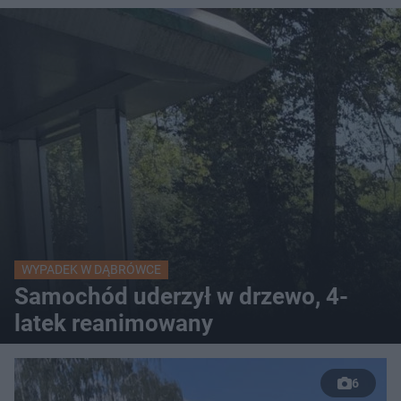
WYPADEK W DĄBRÓWCE
Samochód uderzył w drzewo, 4-
latek reanimowany
6