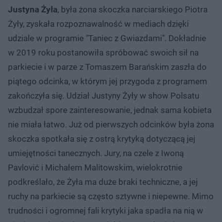
Justyna Żyła
, była żona skoczka narciarskiego Piotra
Żyły, zyskała rozpoznawalność w mediach dzięki
udziale w programie "Taniec z Gwiazdami". Dokładnie
w 2019 roku postanowiła spróbować swoich sił na
parkiecie i w parze z Tomaszem Barańskim zaszła do
piątego odcinka, w którym jej przygoda z programem
zakończyła się. Udział Justyny Żyły w show Polsatu
wzbudzał spore zainteresowanie, jednak sama kobieta
nie miała łatwo. Już od pierwszych odcinków była żona
skoczka spotkała się z ostrą krytyką dotyczącą jej
umiejętności tanecznych. Jury, na czele z Iwoną
Pavlović i Michałem Malitowskim, wielokrotnie
podkreślało, że Żyła ma duże braki techniczne, a jej
ruchy na parkiecie są często sztywne i niepewne. Mimo
trudności i ogromnej fali krytyki jaka spadła na nią w