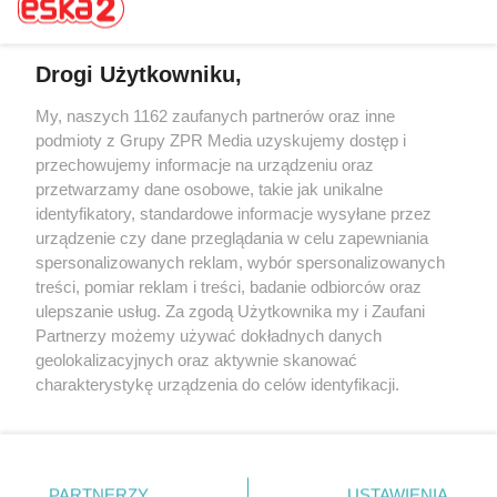
Drogi Użytkowniku,
My, naszych 1162 zaufanych partnerów oraz inne
Żaden utwór zamieszczony w serwisie nie może być powielany i
rozpowszechniany lub dalej rozpowszechniany w jakikolwiek sposób (w
podmioty z Grupy ZPR Media uzyskujemy dostęp i
tym także elektroniczny lub mechaniczny) na jakimkolwiek polu
przechowujemy informacje na urządzeniu oraz
eksploatacji w jakiejkolwiek formie, włącznie z umieszczaniem w
przetwarzamy dane osobowe, takie jak unikalne
Internecie bez pisemnej zgody właściciela praw. Jakiekolwiek użycie lub
wykorzystanie utworów w całości lub w części z naruszeniem prawa,
identyfikatory, standardowe informacje wysyłane przez
tzn. bez właściwej zgody, jest zabronione pod groźbą kary i może być
urządzenie czy dane przeglądania w celu zapewniania
ścigane prawnie.
spersonalizowanych reklam, wybór spersonalizowanych
treści, pomiar reklam i treści, badanie odbiorców oraz
ulepszanie usług. Za zgodą Użytkownika my i Zaufani
Partnerzy możemy używać dokładnych danych
geolokalizacyjnych oraz aktywnie skanować
charakterystykę urządzenia do celów identyfikacji.
O nas
Ponieważ cenimy Twoją prywatność, prosimy o zgodę na
korzystanie z tych technologii poprzez kliknięcie
Informacje prawne
„Akceptuję”. Zgoda jest dobrowolna i zawsze możesz ją
zmienić/wycofać klikając przycisk ustawień prywatności
Nasze serwisy
PARTNERZY
USTAWIENIA