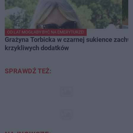
OD LAT MOGŁABY BYĆ NA EMERYTURZE!
Grażyna Torbicka w czarnej sukience zachwyc
krzykliwych dodatków
SPRAWDŹ TEŻ: