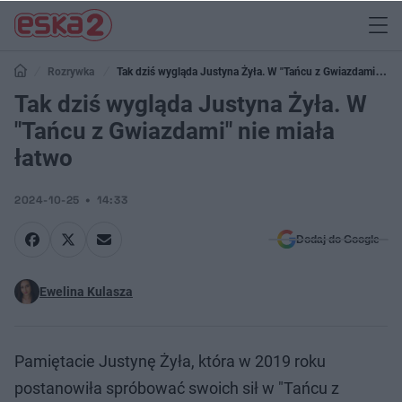
Rozrywka
Tak dziś wygląda Justyna Żyła. W "Tańcu z Gwiazdami" nie
miała łatwo
Tak dziś wygląda Justyna Żyła. W
"Tańcu z Gwiazdami" nie miała
łatwo
2024-10-25
14:33
Dodaj do Google
Ewelina Kulasza
Pamiętacie Justynę Żyła, która w 2019 roku
postanowiła spróbować swoich sił w "Tańcu z