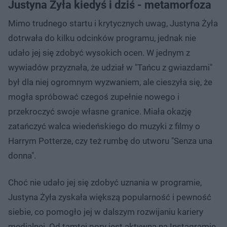
Justyna Żyła kiedyś i dziś - metamorfoza
Mimo trudnego startu i krytycznych uwag, Justyna Żyła
dotrwała do kilku odcinków programu, jednak nie
udało jej się zdobyć wysokich ocen. W jednym z
wywiadów przyznała, że udział w "Tańcu z gwiazdami"
był dla niej ogromnym wyzwaniem, ale cieszyła się, że
mogła spróbować czegoś zupełnie nowego i
przekroczyć swoje własne granice. Miała okazję
zatańczyć walca wiedeńskiego do muzyki z filmy o
Harrym Potterze, czy też rumbę do utworu "Senza una
donna".
Choć nie udało jej się zdobyć uznania w programie,
Justyna Żyła zyskała większą popularność i pewność
siebie, co pomogło jej w dalszym rozwijaniu kariery
medialnej. Od tamtej pory jest aktywna na Instagramie,