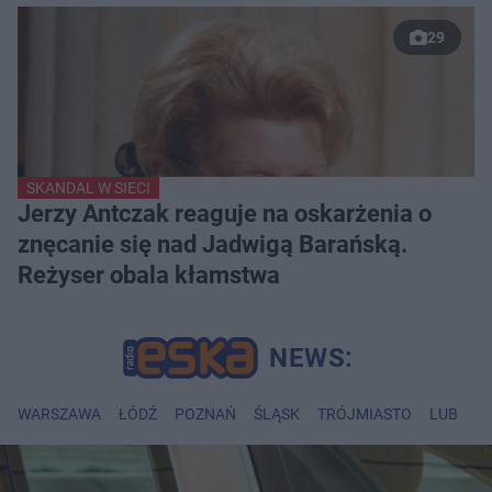
29
SKANDAL W SIECI
Jerzy Antczak reaguje na oskarżenia o
znęcanie się nad Jadwigą Barańską.
Reżyser obala kłamstwa
WARSZAWA
ŁÓDŹ
POZNAŃ
ŚLĄSK
TRÓJMIASTO
LUBLIN