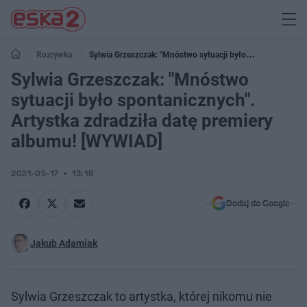
Rozrywka
Sylwia Grzeszczak: "Mnóstwo sytuacji było
spontanicznych". Artystka zdradziła datę premiery albumu! [WYWIAD]
Sylwia Grzeszczak: "Mnóstwo
sytuacji było spontanicznych".
Artystka zdradziła datę premiery
albumu! [WYWIAD]
2021-05-17
13:18
Dodaj do Google
Jakub Adamiak
Sylwia Grzeszczak to artystka, której nikomu nie