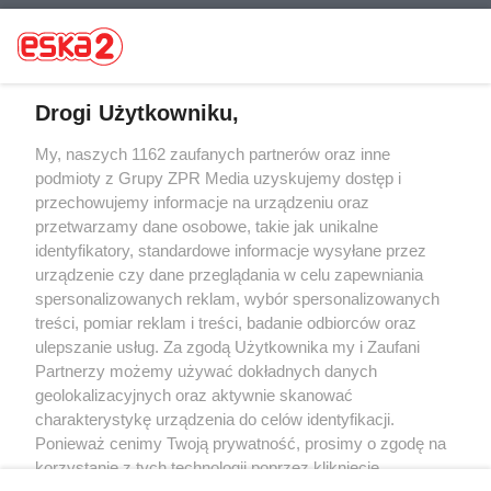
Drogi Użytkowniku,
Żaden utwór zamieszczony w serwisie nie może być powielany i
My, naszych 1162 zaufanych partnerów oraz inne
rozpowszechniany lub dalej rozpowszechniany w jakikolwiek sposób (w
podmioty z Grupy ZPR Media uzyskujemy dostęp i
tym także elektroniczny lub mechaniczny) na jakimkolwiek polu
przechowujemy informacje na urządzeniu oraz
eksploatacji w jakiejkolwiek formie, włącznie z umieszczaniem w Internecie
bez pisemnej zgody właściciela praw. Jakiekolwiek użycie lub
przetwarzamy dane osobowe, takie jak unikalne
wykorzystanie utworów w całości lub w części z naruszeniem prawa, tzn.
identyfikatory, standardowe informacje wysyłane przez
bez właściwej zgody, jest zabronione pod groźbą kary i może być ścigane
urządzenie czy dane przeglądania w celu zapewniania
prawnie.
spersonalizowanych reklam, wybór spersonalizowanych
treści, pomiar reklam i treści, badanie odbiorców oraz
ulepszanie usług. Za zgodą Użytkownika my i Zaufani
Partnerzy możemy używać dokładnych danych
geolokalizacyjnych oraz aktywnie skanować
charakterystykę urządzenia do celów identyfikacji.
O nas
Ponieważ cenimy Twoją prywatność, prosimy o zgodę na
korzystanie z tych technologii poprzez kliknięcie
Informacje prawne