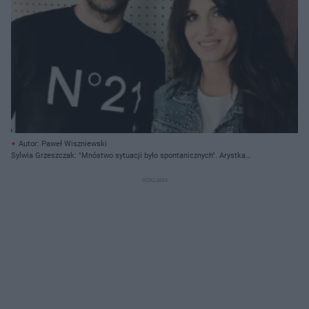
Autor: Paweł Wiszniewski
Sylwia Grzeszczak: "Mnóstwo sytuacji było spontanicznych". Arystka
zdradziła datę premiery albumu! [WYWIAD]