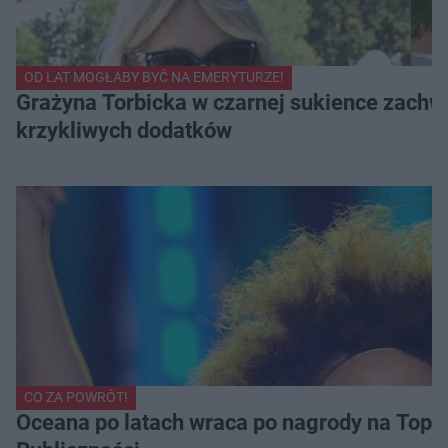
OD LAT MOGŁABY BYĆ NA EMERYTURZE!
Grażyna Torbicka w czarnej sukience zachwyc
krzykliwych dodatków
CO ZA POWRÓT!
Oceana po latach wraca po nagrody na Top of