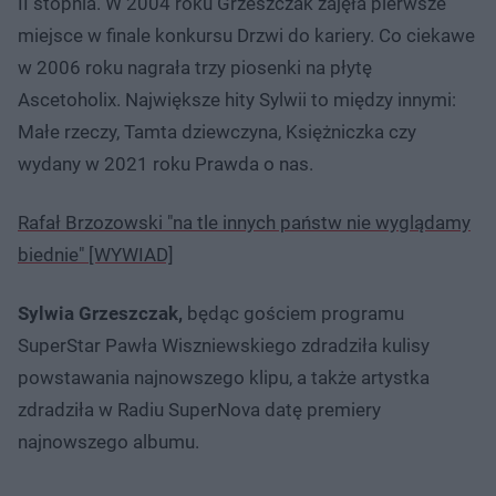
II stopnia. W 2004 roku Grzeszczak zajęła pierwsze
miejsce w finale konkursu Drzwi do kariery. Co ciekawe
w 2006 roku nagrała trzy piosenki na płytę
Ascetoholix. Największe hity Sylwii to między innymi:
Małe rzeczy, Tamta dziewczyna, Księżniczka czy
wydany w 2021 roku Prawda o nas.
Rafał Brzozowski "na tle innych państw nie wyglądamy
biednie" [WYWIAD]
Sylwia Grzeszczak,
będąc gościem programu
SuperStar Pawła Wiszniewskiego zdradziła kulisy
powstawania najnowszego klipu, a także artystka
zdradziła w Radiu SuperNova datę premiery
najnowszego albumu.