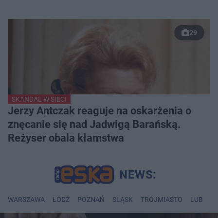
29
SKANDAL W SIECI
Jerzy Antczak reaguje na oskarżenia o
znęcanie się nad Jadwigą Barańską.
Reżyser obala kłamstwa
WARSZAWA
ŁÓDŹ
POZNAŃ
ŚLĄSK
TRÓJMIASTO
LUBLIN