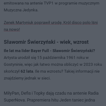
emitowana na antenie TVP1 w programie muzycznym
Muzyczna Jedynka.
Zenek Martyniuk poprawił urodę. Król disco polo lśni
na nowo!
Sławomir Świerzyński - wiek, wzrost
Ile lat ma lider Bayer Full - Sławomir Świerzyński?
Artysta urodził się 15 października 1961 roku w
Gostyninie, więc jak łatwo można obliczyć w 2023 roku
skończył
62 lata
. Ile ma wzrostu? Takiej informacji nie
znajdziemy jednak w sieci.
MiłyPan, Defis i Topky dają czadu na antenie Radia
SuperNova. Prapremiera hitu Jeden taniec jedna