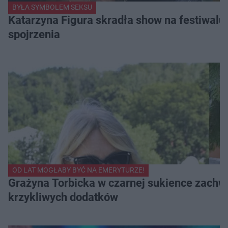
BYŁA SYMBOLEM SEKSU
Katarzyna Figura skradła show na festiwalu!
spojrzenia
OD LAT MOGŁABY BYĆ NA EMERYTURZE!
Grażyna Torbicka w czarnej sukience zachwyc
krzykliwych dodatków