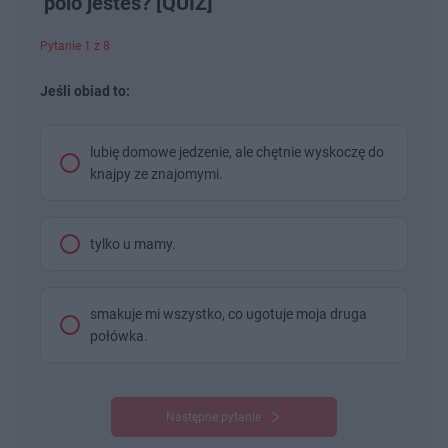
polo jesteś? [QUIZ]
Pytanie 1 z 8
Jeśli obiad to:
lubię domowe jedzenie, ale chętnie wyskoczę do
knajpy ze znajomymi.
tylko u mamy.
smakuje mi wszystko, co ugotuje moja druga
połówka.
Następne pytanie