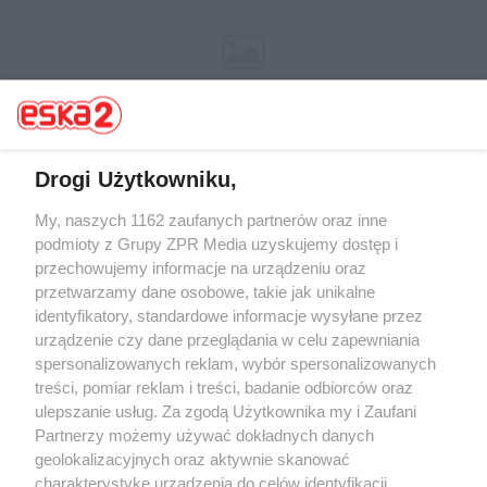
Drogi Użytkowniku,
My, naszych 1162 zaufanych partnerów oraz inne
Żaden utwór zamieszczony w serwisie nie może być powielany i
rozpowszechniany lub dalej rozpowszechniany w jakikolwiek sposób (w
podmioty z Grupy ZPR Media uzyskujemy dostęp i
tym także elektroniczny lub mechaniczny) na jakimkolwiek polu
przechowujemy informacje na urządzeniu oraz
eksploatacji w jakiejkolwiek formie, włącznie z umieszczaniem w
przetwarzamy dane osobowe, takie jak unikalne
Internecie bez pisemnej zgody właściciela praw. Jakiekolwiek użycie lub
wykorzystanie utworów w całości lub w części z naruszeniem prawa,
identyfikatory, standardowe informacje wysyłane przez
tzn. bez właściwej zgody, jest zabronione pod groźbą kary i może być
urządzenie czy dane przeglądania w celu zapewniania
ścigane prawnie.
spersonalizowanych reklam, wybór spersonalizowanych
treści, pomiar reklam i treści, badanie odbiorców oraz
ulepszanie usług. Za zgodą Użytkownika my i Zaufani
Partnerzy możemy używać dokładnych danych
geolokalizacyjnych oraz aktywnie skanować
charakterystykę urządzenia do celów identyfikacji.