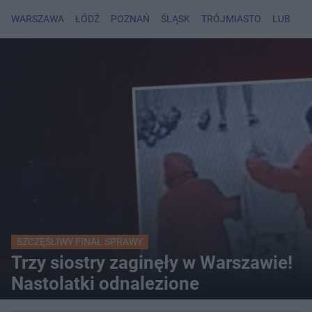
WARSZAWA
ŁÓDŹ
POZNAŃ
ŚLĄSK
TRÓJMIASTO
LUBLIN
SZCZĘŚLIWY FINAŁ SPRAWY
Trzy siostry zaginęły w Warszawie!
Nastolatki odnalezione