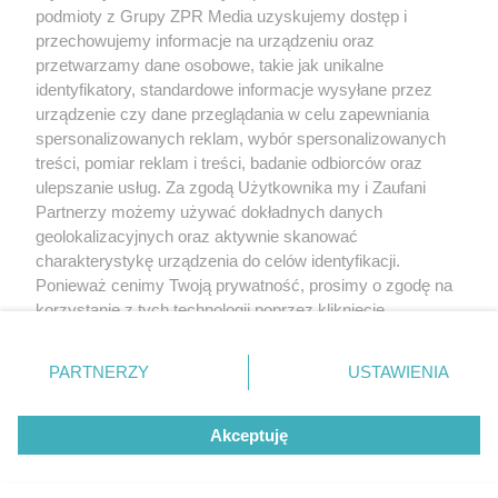
rozpowszechniany lub dalej rozpowszechniany w jakikolwiek sposób (w
podmioty z Grupy ZPR Media uzyskujemy dostęp i
tym także elektroniczny lub mechaniczny) na jakimkolwiek polu
przechowujemy informacje na urządzeniu oraz
eksploatacji w jakiejkolwiek formie, włącznie z umieszczaniem w Internecie
bez pisemnej zgody właściciela praw. Jakiekolwiek użycie lub
przetwarzamy dane osobowe, takie jak unikalne
wykorzystanie utworów w całości lub w części z naruszeniem prawa, tzn.
identyfikatory, standardowe informacje wysyłane przez
bez właściwej zgody, jest zabronione pod groźbą kary i może być ścigane
urządzenie czy dane przeglądania w celu zapewniania
prawnie.
spersonalizowanych reklam, wybór spersonalizowanych
treści, pomiar reklam i treści, badanie odbiorców oraz
ulepszanie usług. Za zgodą Użytkownika my i Zaufani
Partnerzy możemy używać dokładnych danych
geolokalizacyjnych oraz aktywnie skanować
charakterystykę urządzenia do celów identyfikacji.
O nas
Ponieważ cenimy Twoją prywatność, prosimy o zgodę na
korzystanie z tych technologii poprzez kliknięcie
Informacje prawne
„Akceptuję”. Zgoda jest dobrowolna i zawsze możesz ją
zmienić/wycofać klikając przycisk ustawień prywatności
Nasze serwisy
PARTNERZY
USTAWIENIA
znajdujący się w lewym dolnym rogu strony
. Niektóre
© 2026 Grupa ZPR Media
rodzaje przetwarzania danych nie wymagają zgody
Akceptuję
użytkownika, ale masz prawo sprzeciwić się takiemu
przetwarzaniu. Preferencje będą miały zastosowanie tylko
na tej witrynie.