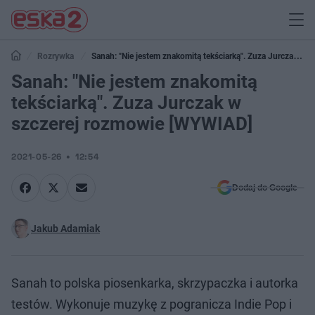
Rozrywka
Sanah: "Nie jestem znakomitą tekściarką". Zuza Jurczak w
szczerej rozmowie [WYWIAD]
Sanah: "Nie jestem znakomitą
tekściarką". Zuza Jurczak w
szczerej rozmowie [WYWIAD]
2021-05-26
12:54
Dodaj do Google
Jakub Adamiak
Sanah to polska piosenkarka, skrzypaczka i autorka
testów. Wykonuje muzykę z pogranicza Indie Pop i