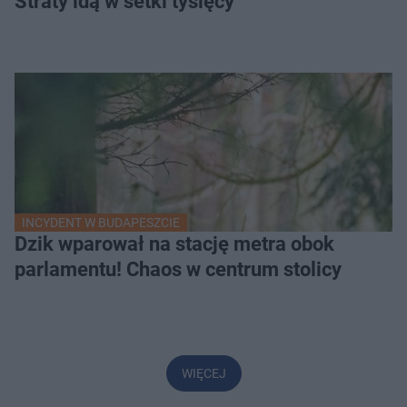
Straty idą w setki tysięcy
INCYDENT W BUDAPESZCIE
Dzik wparował na stację metra obok
parlamentu! Chaos w centrum stolicy
WIĘCEJ