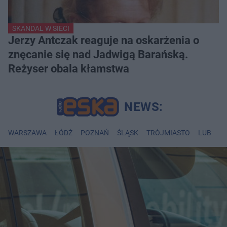
SKANDAL W SIECI
Jerzy Antczak reaguje na oskarżenia o
znęcanie się nad Jadwigą Barańską.
Reżyser obala kłamstwa
WARSZAWA
ŁÓDŹ
POZNAŃ
ŚLĄSK
TRÓJMIASTO
LUBLIN