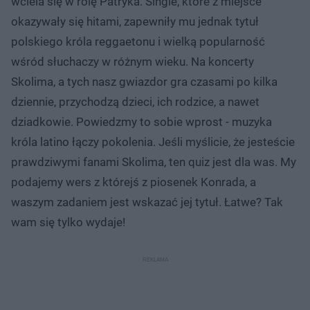
wciela się w rolę Patryka. Single, które z miejsce
okazywały się hitami, zapewniły mu jednak tytuł
polskiego króla reggaetonu i wielką popularność
wśród słuchaczy w różnym wieku. Na koncerty
Skolima, a tych nasz gwiazdor gra czasami po kilka
dziennie, przychodzą dzieci, ich rodzice, a nawet
dziadkowie. Powiedzmy to sobie wprost - muzyka
króla latino łączy pokolenia. Jeśli myślicie, że jesteście
prawdziwymi fanami Skolima, ten quiz jest dla was. My
podajemy wers z którejś z piosenek Konrada, a
waszym zadaniem jest wskazać jej tytuł. Łatwe? Tak
wam się tylko wydaje!