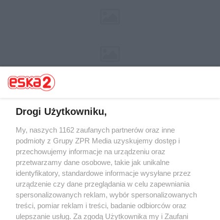
Drogi Użytkowniku,
My, naszych 1162 zaufanych partnerów oraz inne
Żaden utwór zamieszczony w serwisie nie może być powielany i
rozpowszechniany lub dalej rozpowszechniany w jakikolwiek sposób (w
podmioty z Grupy ZPR Media uzyskujemy dostęp i
tym także elektroniczny lub mechaniczny) na jakimkolwiek polu
przechowujemy informacje na urządzeniu oraz
eksploatacji w jakiejkolwiek formie, włącznie z umieszczaniem w
przetwarzamy dane osobowe, takie jak unikalne
Internecie bez pisemnej zgody właściciela praw. Jakiekolwiek użycie lub
wykorzystanie utworów w całości lub w części z naruszeniem prawa,
identyfikatory, standardowe informacje wysyłane przez
tzn. bez właściwej zgody, jest zabronione pod groźbą kary i może być
urządzenie czy dane przeglądania w celu zapewniania
ścigane prawnie.
spersonalizowanych reklam, wybór spersonalizowanych
treści, pomiar reklam i treści, badanie odbiorców oraz
ulepszanie usług. Za zgodą Użytkownika my i Zaufani