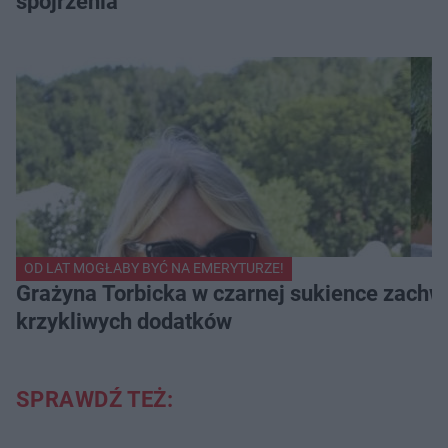
spojrzenia
OD LAT MOGŁABY BYĆ NA EMERYTURZE!
Grażyna Torbicka w czarnej sukience zachwyc
krzykliwych dodatków
SPRAWDŹ TEŻ: