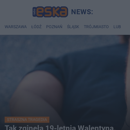
WARSZAWA
ŁÓDŹ
POZNAŃ
ŚLĄSK
TRÓJMIASTO
LUBLIN
STRASZNA TRAGEDIA
Tak zginęła 19-letnia Walentyna.