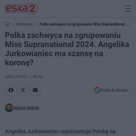
Rozrywka
Polka zachwyca na zgrupowaniu Miss Supranational 2024.
Angelika Jurkowianiec ma szansę na koronę?
Polka zachwyca na zgrupowaniu
Miss Supranational 2024. Angelika
Jurkowianiec ma szansę na
koronę?
2024-07-01
14:10
Dodaj do Google
Adrian Rybak
Angelika Jurkowianiec reprezentuje Polskę na