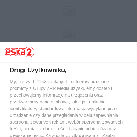
Drogi Użytkowniku,
My, naszych 1162 zaufanych partnerów oraz inne
Żaden utwór zamieszczony w serwisie nie może być powielany i
rozpowszechniany lub dalej rozpowszechniany w jakikolwiek sposób (w
podmioty z Grupy ZPR Media uzyskujemy dostęp i
tym także elektroniczny lub mechaniczny) na jakimkolwiek polu
przechowujemy informacje na urządzeniu oraz
eksploatacji w jakiejkolwiek formie, włącznie z umieszczaniem w
przetwarzamy dane osobowe, takie jak unikalne
Internecie bez pisemnej zgody właściciela praw. Jakiekolwiek użycie lub
wykorzystanie utworów w całości lub w części z naruszeniem prawa,
identyfikatory, standardowe informacje wysyłane przez
tzn. bez właściwej zgody, jest zabronione pod groźbą kary i może być
urządzenie czy dane przeglądania w celu zapewniania
ścigane prawnie.
spersonalizowanych reklam, wybór spersonalizowanych
treści, pomiar reklam i treści, badanie odbiorców oraz
ulepszanie usług. Za zgodą Użytkownika my i Zaufani