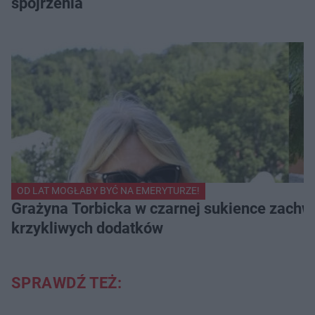
spojrzenia
OD LAT MOGŁABY BYĆ NA EMERYTURZE!
Grażyna Torbicka w czarnej sukience zachwyc
krzykliwych dodatków
SPRAWDŹ TEŻ: