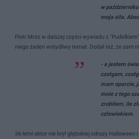
w październiku 
moja siła. Abso
Piotr Mróz w dalszej części wywiadu z "Pudelkiem" 
niego żaden wstydliwy temat. Dodał też, że sam nie
- a jestem świ
czołgam, czołg
mam oparcie, j
mnie z tego sza
zrobiłem, ile z
człowiekiem.
36-letni aktor nie krył głębokiej odrazy Halloween 