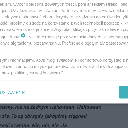
klam, wybór spersonalizowanych treści, pomiar reklam i treści, bad
 zgodą Użytkownika my i Zaufani Partnerzy możemy używać dokład
az aktywnie skanować charakterystykę urządzenia do celów identyfi
ść, prosimy o zgodę na korzystanie z tych technologii poprzez klikn
 wywiadu wyjął różaniec
a i zawsze możesz ją zmienić/wycofać klikając przycisk ustawień pr
ogu strony
. Niektóre rodzaje przetwarzania danych nie wymagaj
iwić się takiemu przetwarzaniu. Preferencje będą miały zastosowanie
był jednym z gości czwartego odcinka jesiennej edycji "Tan
nie tylko pojawił się na widowni, ale także po zakończeni
szymi informacjami, abyś mógł świadomie i komfortowo korzystać z
udelek" otwarcie powiedział o tym, że jest osobą wierzą
gółowe informacje dotyczące przetwarzania Twoich danych znajdzi
lloween:
s
oraz po kliknięciu w „Ustawienia”.
u wyciągamy to
- powiedział pewnie,
USTAWIENIA
eszeni różaniec i pomachał nim do kamery.
piamy, nie na żadnym Halloween. Halloween
e zła. To są obrzędy, jakbyśmy sięgnęli
ześć szatana. Nie, nie, nie. Ja