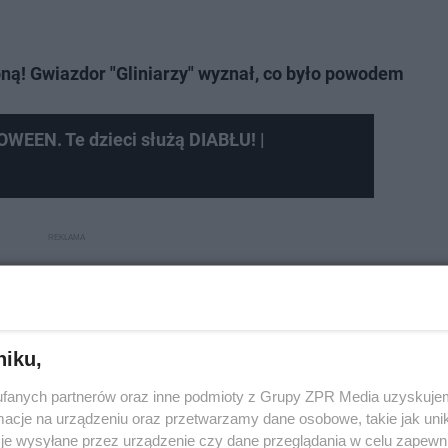
oną! Gwiazdor "Gliniarzy" wyznał, co było powodem
WEEN. Te dzieci służą DIABŁU! |
niku,
fanych partnerów oraz inne podmioty z Grupy ZPR Media uzyskujem
cje na urządzeniu oraz przetwarzamy dane osobowe, takie jak unika
je wysyłane przez urządzenie czy dane przeglądania w celu zapewn