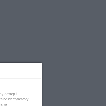
y dostęp i
lne identyfikatory,
iania