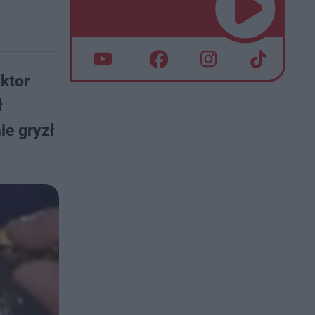
aktor
ł
ie gryzł