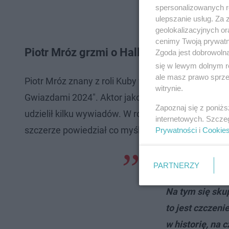
spersonalizowanych re
ulepszanie usług. Za
geolokalizacyjnych or
cenimy Twoją prywatno
Piotr Mróz grzmi o Halloween. W trakcie
Zgoda jest dobrowoln
się w lewym dolnym r
ale masz prawo sprzec
Piotr Mróz znany z roli Kuby w serialu "Gliniarze" 
witrynie.
Gwiazdami 2024". Aktor jako zwycięzca 12. edycji, 
Zapoznaj się z poniż
udzielił kilku wywiadów. W rozmowie z serwisem "P
internetowych. Szcze
szczerze powiedział co myśli o zbliżającym się Ha
Prywatności
i
Cookie
-
W październik
PARTNERZY
wyciągając z ki
Na tym się sku
to jest czczeni
w historię, na c