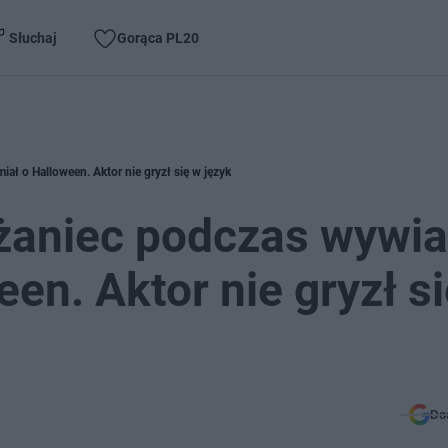
Słuchaj
Gorąca PL20
ał o Halloween. Aktor nie gryzł się w język
óżaniec podczas wywia
en. Aktor nie gryzł s
Do