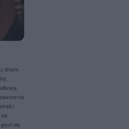
 z dniem
hy,
padkowy,
 zawsze na
ralii i
 się
gryzł się