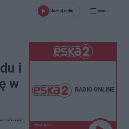
Słuchaj radia
Menu
du i
ię w
RADIO ONLINE
daj do Google
TERAZ GRAMY