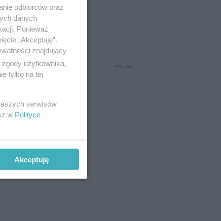
anie odbiorców oraz
nych danych
kacji. Ponieważ
ięcie „Akceptuję”.
ywatności znajdujący
ą zgody użytkownika,
 tylko na tej
iec z
u emisji
 naszych serwisów
cą i
esz w
Polityce
Akceptuję