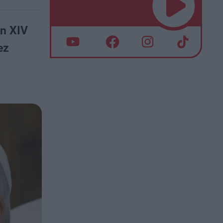
on XIV
ez