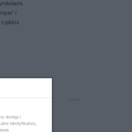
 symbolami.
rayer" i
z jakimi
y dostęp i
lne identyfikatory,
iania