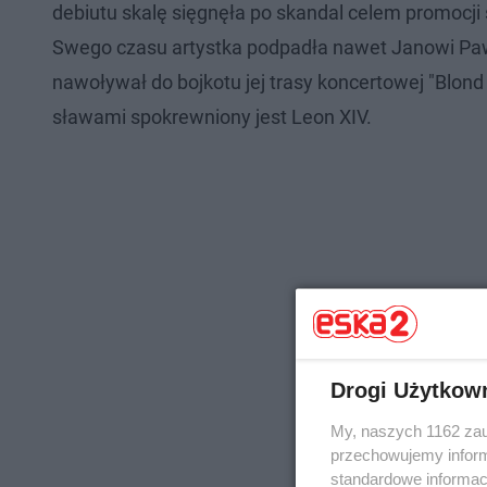
debiutu skalę sięgnęła po skandal celem promocji 
Swego czasu artystka podpadła nawet Janowi Pawłowi
nawoływał do bojkotu jej trasy koncertowej "Blond
sławami spokrewniony jest Leon XIV.
Drogi Użytkow
My, naszych 1162 zau
przechowujemy informa
standardowe informac