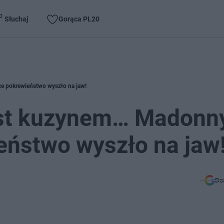
Słuchaj
Gorąca PL20
e pokrewieństwo wyszło na jaw!
est kuzynem… Madonny
eństwo wyszło na jaw
Do