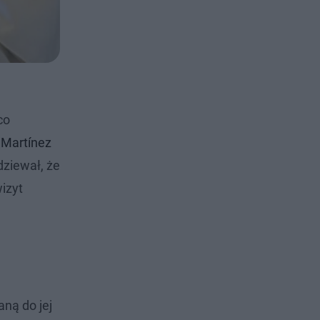
co
 Martínez
dziewał, że
izyt
ną do jej