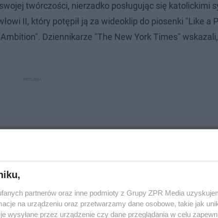
swojej twórczości, nierzadko posługując się katolickimi
 II, który potępił ją za wideoklip do piosenki "Like a P
 Ambition". Dziennikarze "The New York Times" wskazali, 
niku,
fanych partnerów oraz inne podmioty z Grupy ZPR Media uzyskujem
cje na urządzeniu oraz przetwarzamy dane osobowe, takie jak unika
je wysyłane przez urządzenie czy dane przeglądania w celu zapewn