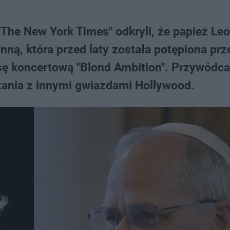
"The New York Times" odkryli, że papież Le
ną, która przed laty została potępiona prz
rasę koncertową "Blond Ambition". Przywódca
zania z innymi gwiazdami Hollywood.