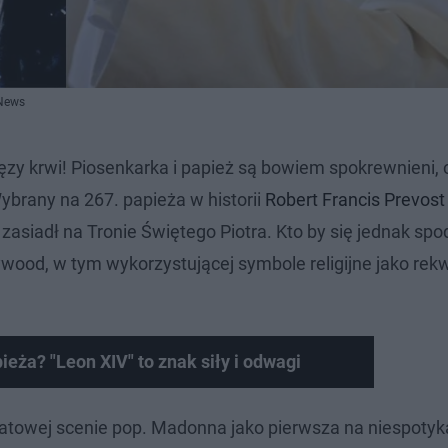
 News
ęzy krwi! Piosenkarka i papież są bowiem spokrewnieni, 
ybrany na 267. papieża w historii
Robert Francis Prevost
zasiadł na Tronie Świętego Piotra. Kto by się jednak spo
ywood, w tym wykorzystującej symbole religijne jako rekw
eża? "Leon XIV" to znak siły i odwagi
atowej scenie pop. Madonna jako pierwsza na niespotyka