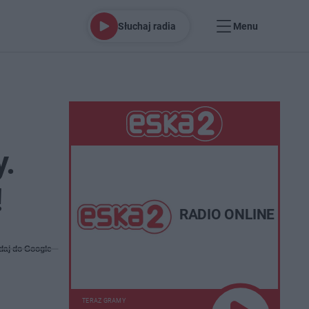
Słuchaj radia
Menu
.
!
RADIO ONLINE
daj do Google
TERAZ GRAMY