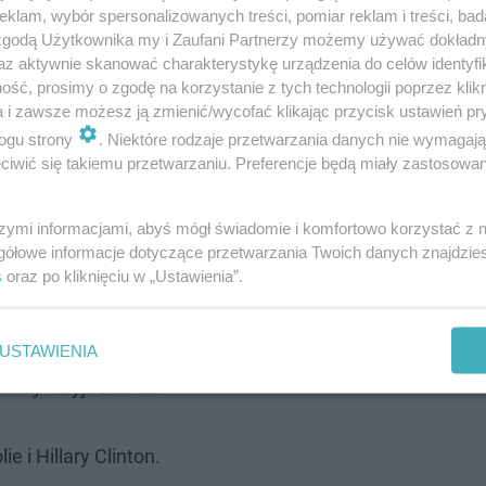
klam, wybór spersonalizowanych treści, pomiar reklam i treści, bad
 zgodą Użytkownika my i Zaufani Partnerzy możemy używać dokład
az aktywnie skanować charakterystykę urządzenia do celów identyfi
ść, prosimy o zgodę na korzystanie z tych technologii poprzez klikn
rk Times" , nowo wybrany papież Leon XIV jest spokre
a i zawsze możesz ją zmienić/wycofać klikając przycisk ustawień pr
 i Justinem Bieberem.
ogu strony
. Niektóre rodzaje przetwarzania danych nie wymagaj
iwić się takiemu przetwarzaniu. Preferencje będą miały zastosowanie
rzy tytułu odkryli, że ​​papież jest powiązany z Madonn
 około sześć pokoleń wcześniej.
szymi informacjami, abyś mógł świadomie i komfortowo korzystać z
gółowe informacje dotyczące przetwarzania Twoich danych znajdzi
s
oraz po kliknięciu w „Ustawienia”.
nadyjskiego przodka, Louisa Bouchera de
dził się w Trois-Rivières w prowincji Quebec,
wniony z licznymi dalekimi kuzynami
USTAWIENIA
nady - wyjaśniono.
e i Hillary Clinton.