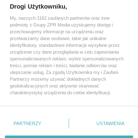
Drogi Użytkowniku,
My, naszych 1162 zaufanych partnerów oraz inne
Żaden utwór zamieszczony w serwisie nie może być powielany i
rozpowszechniany lub dalej rozpowszechniany w jakikolwiek sposób (w
podmioty z Grupy ZPR Media uzyskujemy dostęp i
tym także elektroniczny lub mechaniczny) na jakimkolwiek polu
przechowujemy informacje na urządzeniu oraz
eksploatacji w jakiejkolwiek formie, włącznie z umieszczaniem w
przetwarzamy dane osobowe, takie jak unikalne
Internecie bez pisemnej zgody właściciela praw. Jakiekolwiek użycie lub
wykorzystanie utworów w całości lub w części z naruszeniem prawa,
identyfikatory, standardowe informacje wysyłane przez
tzn. bez właściwej zgody, jest zabronione pod groźbą kary i może być
urządzenie czy dane przeglądania w celu zapewniania
ścigane prawnie.
spersonalizowanych reklam, wybór spersonalizowanych
treści, pomiar reklam i treści, badanie odbiorców oraz
ulepszanie usług. Za zgodą Użytkownika my i Zaufani
Partnerzy możemy używać dokładnych danych
geolokalizacyjnych oraz aktywnie skanować
charakterystykę urządzenia do celów identyfikacji.
O nas
Ponieważ cenimy Twoją prywatność, prosimy o zgodę na
korzystanie z tych technologii poprzez kliknięcie
Informacje prawne
„Akceptuję”. Zgoda jest dobrowolna i zawsze możesz ją
zmienić/wycofać klikając przycisk ustawień prywatności
Nasze serwisy
PARTNERZY
USTAWIENIA
znajdujący się w lewym dolnym rogu strony
. Niektóre
© 2026 Grupa ZPR Media
rodzaje przetwarzania danych nie wymagają zgody