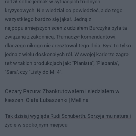
radził sobie jednak w sytuacjach trudnych i
kryzysowych. Nie wiedział co powiedzieć, a do tego
wszystkiego bardzo się jąkał. Jedną z
najpopularniejszych scen z udziałem Burczyka była ta
związana z zakonnicą. Tłumaczył komendantowi,
dlaczego nikogo nie aresztował tego dnia. Była to tylko
jedna z wielu doskonałych ról. W swojej karierze zagrał
też w takich produkcjach jak: "Pianista", "Plebania",
"Sara", czy "Listy do M. 4".
Cezary Pazura: Zbankrutowałem i siedziałem w
kieszeni Olafa Lubaszenki | Mellina
Tak dzisiaj wygląda Rudi Schuberth. Sprzyja mu natura i
życie w spokojnym miejscu