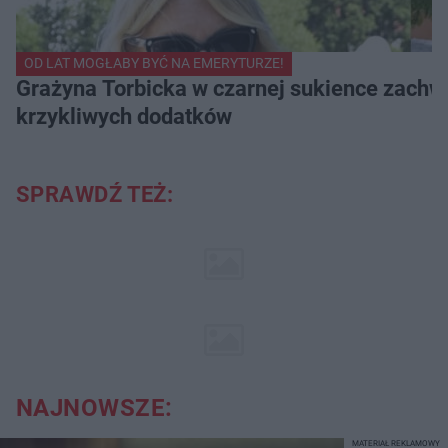
OD LAT MOGŁABY BYĆ NA EMERYTURZE!
Grażyna Torbicka w czarnej sukience zachwyc
krzykliwych dodatków
SPRAWDŹ TEŻ:
NAJNOWSZE:
MATERIAŁ REKLAMOWY