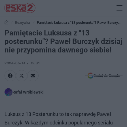
Rozrywka
Pamiętacie Luksusa z "13 posterunku"? Paweł Burczyk
dzisiaj nie przypomina dawnego siebie!
Pamiętacie Luksusa z "13
posterunku"? Paweł Burczyk dzisiaj
nie przypomina dawnego siebie!
2024-05-13
12:31
Dodaj do Google
Rafał Wróblewski
Luksus z 13 Posterunku to tak naprawdę Paweł
Burczyk. W każdym odcinku popularnego serialu