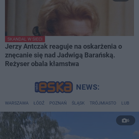
SKANDAL W SIECI
Jerzy Antczak reaguje na oskarżenia o
znęcanie się nad Jadwigą Barańską.
Reżyser obala kłamstwa
WARSZAWA
ŁÓDŹ
POZNAŃ
ŚLĄSK
TRÓJMIASTO
LUBLIN
6