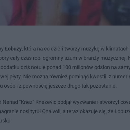
upy
Łobuzy
, która na co dzień tworzy muzykę w klimatach 
pory cały czas robi ogromny szum w branży muzycznej. N
w dodatku dziś notuje ponad 100 milionów odsłon na sa
towej płyty. Nie można również pominąć kwestii iż nume
elu osób i z pewnością jeszcze długo tak pozostanie.
z Nenad "Knez" Knezevic podjął wyzwanie i stworzył cove
ranie nosi tytuł Ona voli, a teraz okazuje się, że Łobuz
cusku!