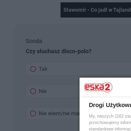
Sławomir - Co jadł w Tajland
Sonda
Czy słuchasz disco-polo?
Tak
Nie
Drogi Użytkow
Nie wiem/nie mam zdania
My, naszych 1162 zau
przechowujemy informa
standardowe informac