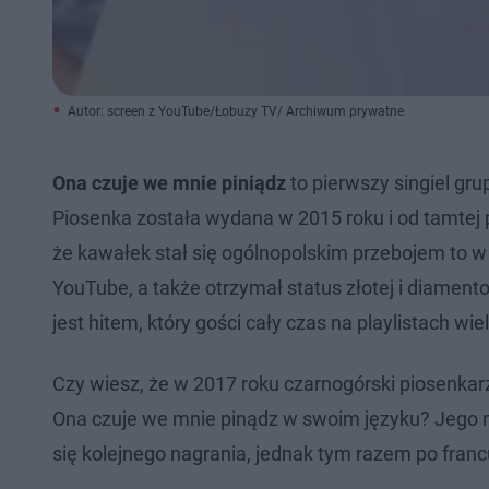
Autor: screen z YouTube/Łobuzy TV/ Archiwum prywatne
Ona czuje we mnie piniądz
to pierwszy singiel gr
Piosenka została wydana w 2015 roku i od tamtej 
że kawałek stał się ogólnopolskim przebojem to 
YouTube, a także otrzymał status złotej i diamen
jest hitem, który gości cały czas na playlistach wi
Czy wiesz, że w 2017 roku czarnogórski piosenkar
Ona czuje we mnie pinądz w swoim języku? Jego nag
się kolejnego nagrania, jednak tym razem po fran