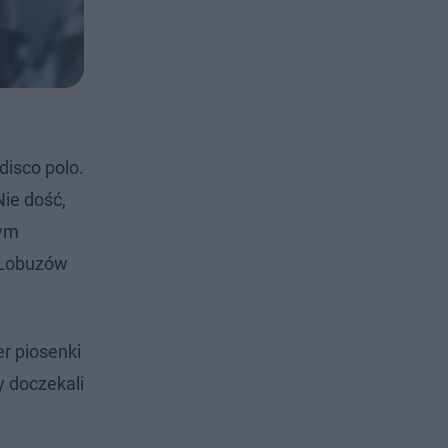
disco polo.
ie dość,
mym
r Łobuzów
r piosenki
y doczekali