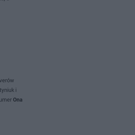
overów
yniuk i
 numer
Ona