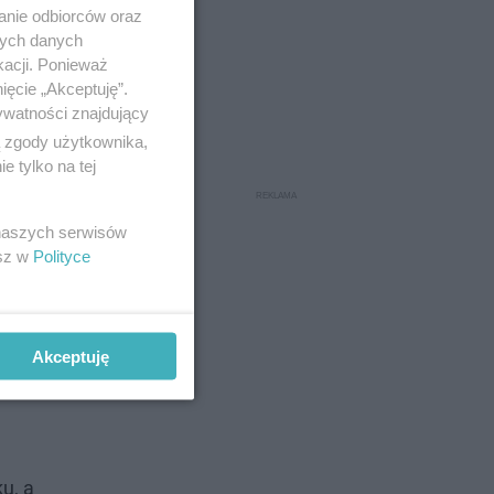
anie odbiorców oraz
nych danych
kacji. Ponieważ
ięcie „Akceptuję”.
ywatności znajdujący
ą zgody użytkownika,
 tylko na tej
 naszych serwisów
esz w
Polityce
Akceptuję
u, a