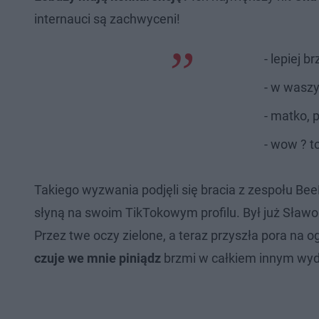
internauci są zachwyceni!
- lepiej b
- w wasz
- matko, 
- wow ? to
Takiego wyzwania podjęli się bracia z zespołu BeeM
słyną na swoim TikTokowym profilu. Był już Sławo
Przez twe oczy zielone, a teraz przyszła pora na 
czuje we mnie piniądz
brzmi w całkiem innym wyd