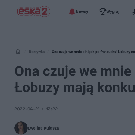
Newsy
Wygraj
Rozrywka
Ona czuje we mnie piniądz po francusku! Łobuzy m
Ona czuje we mnie 
Łobuzy mają konku
2022-04-21
13:22
Ewelina Kulasza