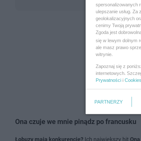
spersonalizowanych re
ulepszanie usług. Za
geolokalizacyjnych or
cenimy Twoją prywatno
Zgoda jest dobrowoln
się w lewym dolnym r
ale masz prawo sprzec
witrynie.
Zapoznaj się z poniż
internetowych. Szcze
Prywatności
i
Cookie
PARTNERZY
Ona czuje we mnie pinądz po francusku
Łobuzy mają konkurencję?
Ich największy hit
Ona 