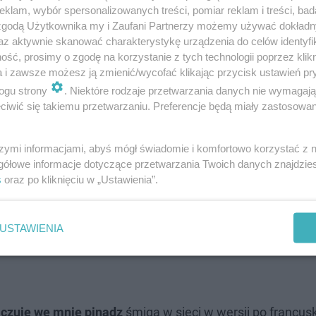
klam, wybór spersonalizowanych treści, pomiar reklam i treści, bad
 zgodą Użytkownika my i Zaufani Partnerzy możemy używać dokład
az aktywnie skanować charakterystykę urządzenia do celów identyfi
ść, prosimy o zgodę na korzystanie z tych technologii poprzez klikn
a i zawsze możesz ją zmienić/wycofać klikając przycisk ustawień pr
ogu strony
. Niektóre rodzaje przetwarzania danych nie wymagaj
iwić się takiemu przetwarzaniu. Preferencje będą miały zastosowanie
szymi informacjami, abyś mógł świadomie i komfortowo korzystać z
gółowe informacje dotyczące przetwarzania Twoich danych znajdzi
s
oraz po kliknięciu w „Ustawienia”.
USTAWIENIA
czuje we mnie pinądz
śmiga w sieci w wersji po francusk