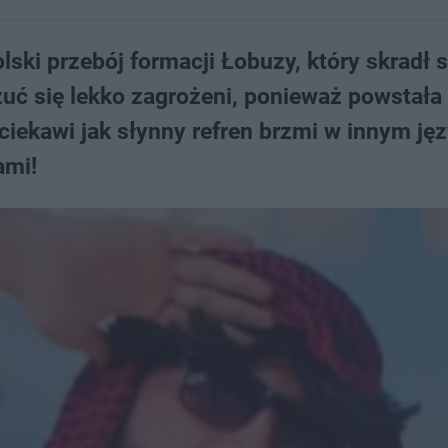
ski przebój formacji Łobuzy, który skradł 
zuć się lekko zagrożeni, ponieważ powstała
 ciekawi jak słynny refren brzmi w innym ję
ami!