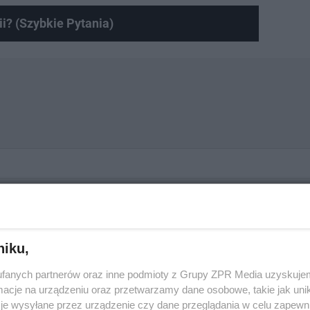
ii? (Szybkie Pytania)
niku,
fanych partnerów oraz inne podmioty z Grupy ZPR Media uzyskujem
cje na urządzeniu oraz przetwarzamy dane osobowe, takie jak unika
je wysyłane przez urządzenie czy dane przeglądania w celu zapewn