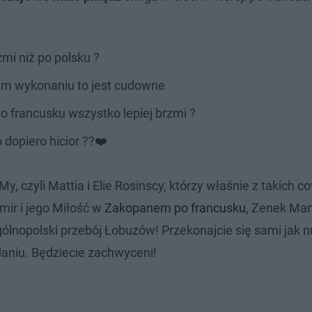
rzmi niż po polsku ?
ym wykonaniu to jest cudowne
po francusku wszystko lepiej brzmi ?
 dopiero hicior ??❤️
y, czyli Mattia i Elie Rosinscy, którzy właśnie z takich c
mir i jego Miłość w
Zakopanem po francusku
, Zenek Mart
ogólnopolski przebój Łobuzów! Przekonajcie się sami jak
aniu. Będziecie zachwyceni!