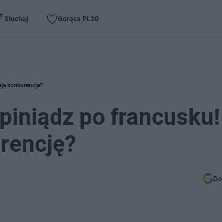
Słuchaj
Gorąca PL20
ają konkurencję?
piniądz po francusku!
rencję?
Do