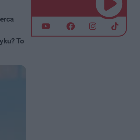
serca
zyku? To