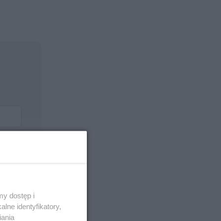
y dostęp i
lne identyfikatory,
iania