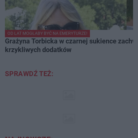
OD LAT MOGŁABY BYĆ NA EMERYTURZE!
Grażyna Torbicka w czarnej sukience zachwyc
krzykliwych dodatków
SPRAWDŹ TEŻ: