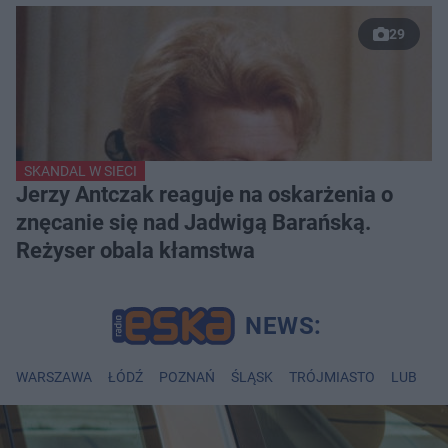
29
SKANDAL W SIECI
Jerzy Antczak reaguje na oskarżenia o
znęcanie się nad Jadwigą Barańską.
Reżyser obala kłamstwa
WARSZAWA
ŁÓDŹ
POZNAŃ
ŚLĄSK
TRÓJMIASTO
LUBLIN