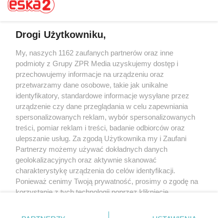
Drogi Użytkowniku,
Żaden utwór zamieszczony w serwisie nie może być powielany i
My, naszych 1162 zaufanych partnerów oraz inne
rozpowszechniany lub dalej rozpowszechniany w jakikolwiek sposób (w
podmioty z Grupy ZPR Media uzyskujemy dostęp i
tym także elektroniczny lub mechaniczny) na jakimkolwiek polu
przechowujemy informacje na urządzeniu oraz
eksploatacji w jakiejkolwiek formie, włącznie z umieszczaniem w Internecie
bez pisemnej zgody właściciela praw. Jakiekolwiek użycie lub
przetwarzamy dane osobowe, takie jak unikalne
wykorzystanie utworów w całości lub w części z naruszeniem prawa, tzn.
identyfikatory, standardowe informacje wysyłane przez
bez właściwej zgody, jest zabronione pod groźbą kary i może być ścigane
urządzenie czy dane przeglądania w celu zapewniania
prawnie.
spersonalizowanych reklam, wybór spersonalizowanych
treści, pomiar reklam i treści, badanie odbiorców oraz
ulepszanie usług. Za zgodą Użytkownika my i Zaufani
Partnerzy możemy używać dokładnych danych
geolokalizacyjnych oraz aktywnie skanować
charakterystykę urządzenia do celów identyfikacji.
O nas
Ponieważ cenimy Twoją prywatność, prosimy o zgodę na
korzystanie z tych technologii poprzez kliknięcie
Informacje prawne
„Akceptuję”. Zgoda jest dobrowolna i zawsze możesz ją
zmienić/wycofać klikając przycisk ustawień prywatności
Nasze serwisy