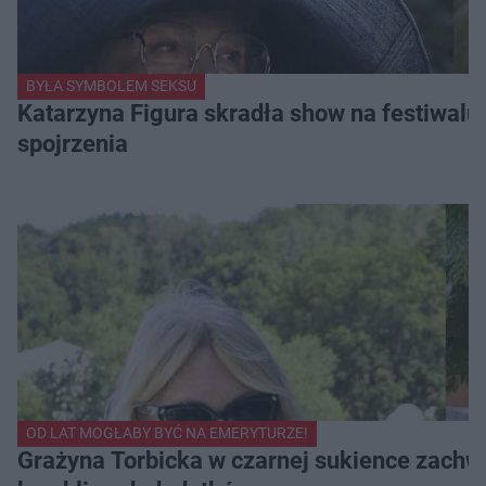
BYŁA SYMBOLEM SEKSU
Katarzyna Figura skradła show na festiwalu!
spojrzenia
OD LAT MOGŁABY BYĆ NA EMERYTURZE!
Grażyna Torbicka w czarnej sukience zachwyc