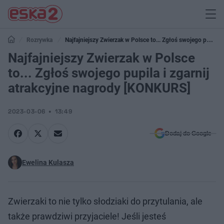
Rozrywka
Najfajniejszy Zwierzak w Polsce to... Zgłoś swojego pupila
i zgarnij atrakcyjne nagrody [KONKURS]
Najfajniejszy Zwierzak w Polsce
to... Zgłoś swojego pupila i zgarnij
atrakcyjne nagrody [KONKURS]
2023-03-06
13:49
Dodaj do Google
Ewelina Kulasza
Zwierzaki to nie tylko słodziaki do przytulania, ale
także prawdziwi przyjaciele! Jeśli jesteś