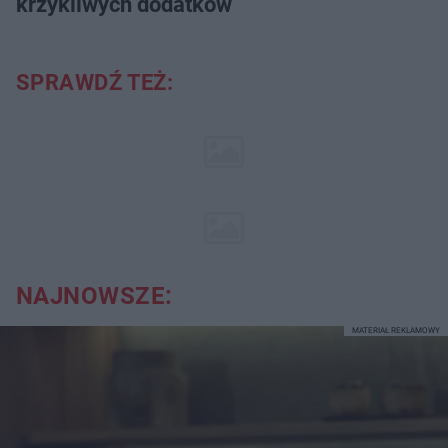
krzykliwych dodatków
SPRAWDŹ TEŻ:
NAJNOWSZE:
MATERIAŁ REKLAMOWY