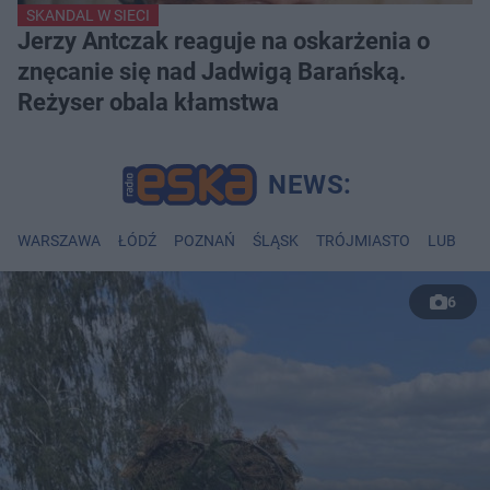
SKANDAL W SIECI
Jerzy Antczak reaguje na oskarżenia o
znęcanie się nad Jadwigą Barańską.
Reżyser obala kłamstwa
WARSZAWA
ŁÓDŹ
POZNAŃ
ŚLĄSK
TRÓJMIASTO
LUBLIN
6