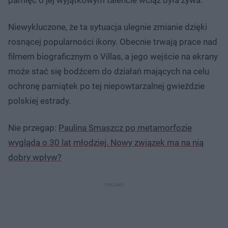
pamięć o jej wyjątkowym talencie wciąż była żywa.
Niewykluczone, że ta sytuacja ulegnie zmianie dzięki
rosnącej popularności ikony. Obecnie trwają prace nad
filmem biograficznym o Villas, a jego wejście na ekrany
może stać się bodźcem do działań mających na celu
ochronę pamiątek po tej niepowtarzalnej gwieździe
polskiej estrady.
Nie przegap:
Paulina Smaszcz po metamorfozie
wygląda o 30 lat młodziej. Nowy związek ma na nią
dobry wpływ?