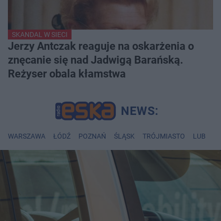
SKANDAL W SIECI
Jerzy Antczak reaguje na oskarżenia o
znęcanie się nad Jadwigą Barańską.
Reżyser obala kłamstwa
WARSZAWA
ŁÓDŹ
POZNAŃ
ŚLĄSK
TRÓJMIASTO
LUBLIN