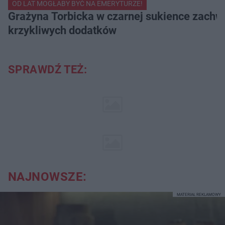
OD LAT MOGŁABY BYĆ NA EMERYTURZE!
Grażyna Torbicka w czarnej sukience zachwyc
krzykliwych dodatków
SPRAWDŹ TEŻ:
NAJNOWSZE:
MATERIAŁ REKLAMOWY