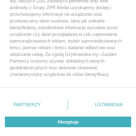
My, naszych 1162 zaufanych partnerów oraz inne
Żaden utwór zamieszczony w serwisie nie może być powielany i
rozpowszechniany lub dalej rozpowszechniany w jakikolwiek sposób (w
podmioty z Grupy ZPR Media uzyskujemy dostęp i
tym także elektroniczny lub mechaniczny) na jakimkolwiek polu
przechowujemy informacje na urządzeniu oraz
eksploatacji w jakiejkolwiek formie, włącznie z umieszczaniem w
przetwarzamy dane osobowe, takie jak unikalne
Internecie bez pisemnej zgody właściciela praw. Jakiekolwiek użycie lub
wykorzystanie utworów w całości lub w części z naruszeniem prawa,
identyfikatory, standardowe informacje wysyłane przez
tzn. bez właściwej zgody, jest zabronione pod groźbą kary i może być
urządzenie czy dane przeglądania w celu zapewniania
ścigane prawnie.
spersonalizowanych reklam, wybór spersonalizowanych
treści, pomiar reklam i treści, badanie odbiorców oraz
ulepszanie usług. Za zgodą Użytkownika my i Zaufani
Partnerzy możemy używać dokładnych danych
geolokalizacyjnych oraz aktywnie skanować
charakterystykę urządzenia do celów identyfikacji.
O nas
Ponieważ cenimy Twoją prywatność, prosimy o zgodę na
korzystanie z tych technologii poprzez kliknięcie
Informacje prawne
„Akceptuję”. Zgoda jest dobrowolna i zawsze możesz ją
zmienić/wycofać klikając przycisk ustawień prywatności
Nasze serwisy
PARTNERZY
USTAWIENIA
znajdujący się w lewym dolnym rogu strony
. Niektóre
© 2026 Grupa ZPR Media
rodzaje przetwarzania danych nie wymagają zgody
Akceptuję
użytkownika, ale masz prawo sprzeciwić się takiemu
przetwarzaniu. Preferencje będą miały zastosowanie tylko
na tej witrynie.