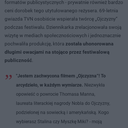
formatów publicystycznych - prywatnie również bardzo
ceni dorobek tego utytułowanego reżysera. 69-letnia
gwiazda TVN osobiście wspierała twórcę „Ojczyzny”
podczas festiwalu. Dziennikarka zrelacjonowała swoją
wizytę w mediach społecznościowych i jednoznacznie
pochwaliła produkcję, która
została uhonorowana
długimi owacjami na stojąco przez festiwalową
publiczność
.
"Jestem zachwycona filmem „Ojczyzna”! To
arcydzieło, w każdym wymiarze.
Niezwykła
opowieść o powrocie Thomasa Manna,
laureata literackiej nagrody Nobla do Ojczyzny,
podzielonej na sowiecką i amerykańską. Kogo
wybierasz Stalina czy Myszkę Miki? - moją