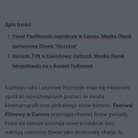
Spis treści
Paweł Pawlikowski nagrodzony w Cannes. Monika Olejnik
zachwycona filmem "Ojczyzna"
Gwiazda TVN w zjawiskowej stylizacji. Monika Olejnik
fotografowała się z ikonami Hollywood
Każdego roku Lazurowe Wybrzeże staje się miejscem
spotkań najważniejszych postaci ze świata
kinematografii oraz globalnego show-biznesu.
Festiwal
Filmowy w Cannes
przyciąga również liczne gwiazdy,
które nie zawsze promują nowe produkcje, lecz
traktują czerwony dywan jako doskonałą okazję do