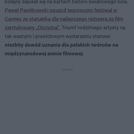
kolejny zapisał się na kartach historii światowego kina.
Paweł Pawlikowski opuścił tegoroczny festiwal w
Cannes ze statuetką dla najlepszego reżysera za film
zatytułowany „Ojczyzna”.
Triumf rodzimego artysty na
tak ważnym i prestiżowym wydarzeniu stanowi
niezbity dowód uznania dla polskich twórców na
międzynarodowej arenie filmowej
.