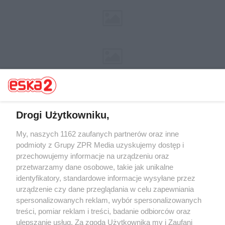
Drogi Użytkowniku,
My, naszych 1162 zaufanych partnerów oraz inne
Żaden utwór zamieszczony w serwisie nie może być powielany i
rozpowszechniany lub dalej rozpowszechniany w jakikolwiek sposób (w
podmioty z Grupy ZPR Media uzyskujemy dostęp i
tym także elektroniczny lub mechaniczny) na jakimkolwiek polu
przechowujemy informacje na urządzeniu oraz
eksploatacji w jakiejkolwiek formie, włącznie z umieszczaniem w
przetwarzamy dane osobowe, takie jak unikalne
Internecie bez pisemnej zgody właściciela praw. Jakiekolwiek użycie lub
wykorzystanie utworów w całości lub w części z naruszeniem prawa,
identyfikatory, standardowe informacje wysyłane przez
tzn. bez właściwej zgody, jest zabronione pod groźbą kary i może być
urządzenie czy dane przeglądania w celu zapewniania
ścigane prawnie.
spersonalizowanych reklam, wybór spersonalizowanych
treści, pomiar reklam i treści, badanie odbiorców oraz
ulepszanie usług. Za zgodą Użytkownika my i Zaufani