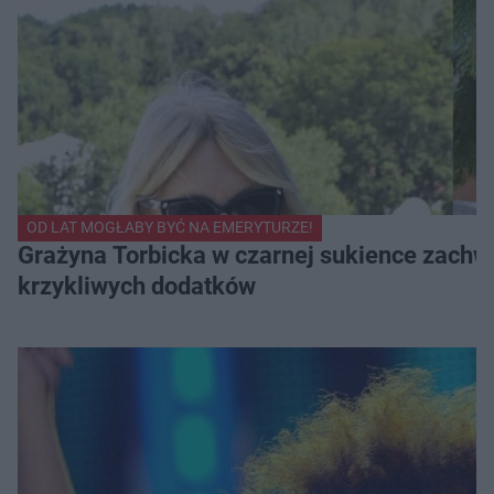
OD LAT MOGŁABY BYĆ NA EMERYTURZE!
Grażyna Torbicka w czarnej sukience zachwyc
krzykliwych dodatków