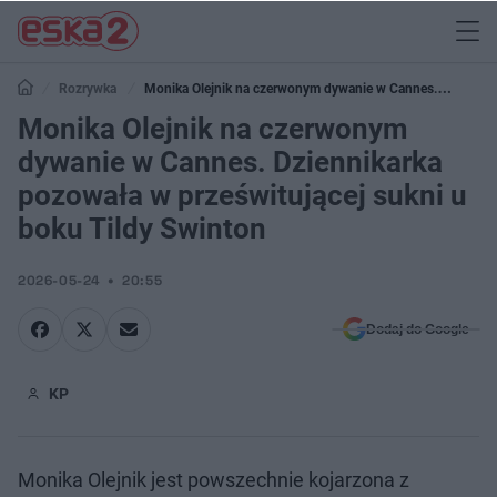
Rozrywka
Monika Olejnik na czerwonym dywanie w Cannes.
Dziennikarka pozowała w prześwitującej sukni u boku Tildy Swinton
Monika Olejnik na czerwonym
dywanie w Cannes. Dziennikarka
pozowała w prześwitującej sukni u
boku Tildy Swinton
2026-05-24
20:55
Dodaj do Google
KP
Monika Olejnik jest powszechnie kojarzona z