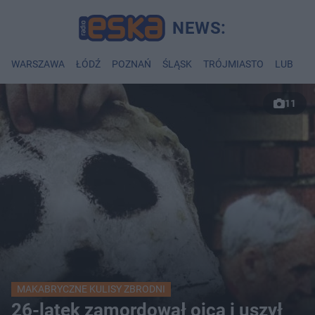
WARSZAWA
ŁÓDŹ
POZNAŃ
ŚLĄSK
TRÓJMIASTO
LUBLIN
11
MAKABRYCZNE KULISY ZBRODNI
26-latek zamordował ojca i uszył