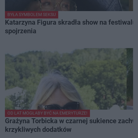
BYŁA SYMBOLEM SEKSU
Katarzyna Figura skradła show na festiwalu!
spojrzenia
OD LAT MOGŁABY BYĆ NA EMERYTURZE!
Grażyna Torbicka w czarnej sukience zachwyc
krzykliwych dodatków