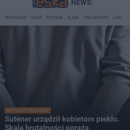
WARSZAWA
ŁÓDŹ
POZNAŃ
ŚLĄSK
TRÓJMIASTO
LUBLIN
BRUTALNY PROCEDER
Sutener urządził kobietom piekło.
Skala brutalności poraża