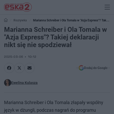
Rozrywka
Marianna Schreiber i Ola Tomala w "Azja Express"? Takiej
deklaracji nikt się nie spodziewał
Marianna Schreiber i Ola Tomala w
"Azja Express"? Takiej deklaracji
nikt się nie spodziewał
2025-03-06
10:12
Dodaj do Google
Ewelina Kulasza
Marianna Schreiber i Ola Tomala złapały wspólny
język w dżungli, podczas nagrań do programu