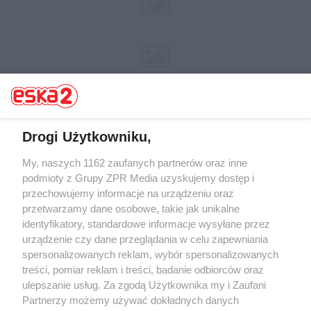
Drogi Użytkowniku,
My, naszych 1162 zaufanych partnerów oraz inne
Żaden utwór zamieszczony w serwisie nie może być powielany i
rozpowszechniany lub dalej rozpowszechniany w jakikolwiek sposób (w
podmioty z Grupy ZPR Media uzyskujemy dostęp i
tym także elektroniczny lub mechaniczny) na jakimkolwiek polu
przechowujemy informacje na urządzeniu oraz
eksploatacji w jakiejkolwiek formie, włącznie z umieszczaniem w
przetwarzamy dane osobowe, takie jak unikalne
Internecie bez pisemnej zgody właściciela praw. Jakiekolwiek użycie lub
wykorzystanie utworów w całości lub w części z naruszeniem prawa,
identyfikatory, standardowe informacje wysyłane przez
tzn. bez właściwej zgody, jest zabronione pod groźbą kary i może być
urządzenie czy dane przeglądania w celu zapewniania
ścigane prawnie.
spersonalizowanych reklam, wybór spersonalizowanych
treści, pomiar reklam i treści, badanie odbiorców oraz
ulepszanie usług. Za zgodą Użytkownika my i Zaufani
Partnerzy możemy używać dokładnych danych