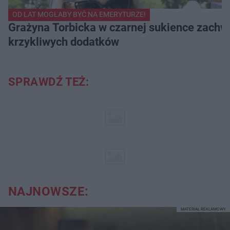
OD LAT MOGŁABY BYĆ NA EMERYTURZE!
Grażyna Torbicka w czarnej sukience zachwyc
krzykliwych dodatków
SPRAWDŹ TEŻ:
NAJNOWSZE:
MATERIAŁ REKLAMOWY