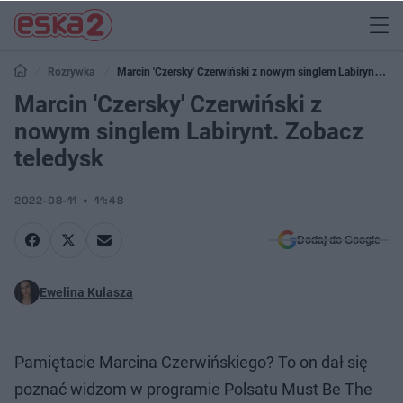
Rozrywka
Marcin 'Czersky' Czerwiński z nowym singlem Labirynt.
Zobacz teledysk
Marcin 'Czersky' Czerwiński z
nowym singlem Labirynt. Zobacz
teledysk
2022-08-11
11:48
Dodaj do Google
Ewelina Kulasza
Pamiętacie Marcina Czerwińskiego? To on dał się
poznać widzom w programie Polsatu Must Be The