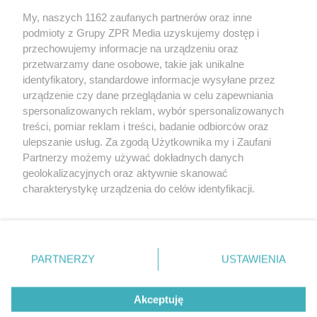
My, naszych 1162 zaufanych partnerów oraz inne
Żaden utwór zamieszczony w serwisie nie może być powielany i
rozpowszechniany lub dalej rozpowszechniany w jakikolwiek sposób (w
podmioty z Grupy ZPR Media uzyskujemy dostęp i
tym także elektroniczny lub mechaniczny) na jakimkolwiek polu
przechowujemy informacje na urządzeniu oraz
eksploatacji w jakiejkolwiek formie, włącznie z umieszczaniem w
przetwarzamy dane osobowe, takie jak unikalne
Internecie bez pisemnej zgody właściciela praw. Jakiekolwiek użycie lub
wykorzystanie utworów w całości lub w części z naruszeniem prawa,
identyfikatory, standardowe informacje wysyłane przez
tzn. bez właściwej zgody, jest zabronione pod groźbą kary i może być
urządzenie czy dane przeglądania w celu zapewniania
ścigane prawnie.
spersonalizowanych reklam, wybór spersonalizowanych
treści, pomiar reklam i treści, badanie odbiorców oraz
ulepszanie usług. Za zgodą Użytkownika my i Zaufani
Partnerzy możemy używać dokładnych danych
geolokalizacyjnych oraz aktywnie skanować
charakterystykę urządzenia do celów identyfikacji.
O nas
Ponieważ cenimy Twoją prywatność, prosimy o zgodę na
korzystanie z tych technologii poprzez kliknięcie
Informacje prawne
„Akceptuję”. Zgoda jest dobrowolna i zawsze możesz ją
zmienić/wycofać klikając przycisk ustawień prywatności
Nasze serwisy
PARTNERZY
USTAWIENIA
znajdujący się w lewym dolnym rogu strony
. Niektóre
© 2026 Grupa ZPR Media
rodzaje przetwarzania danych nie wymagają zgody
Akceptuję
użytkownika, ale masz prawo sprzeciwić się takiemu
przetwarzaniu. Preferencje będą miały zastosowanie tylko