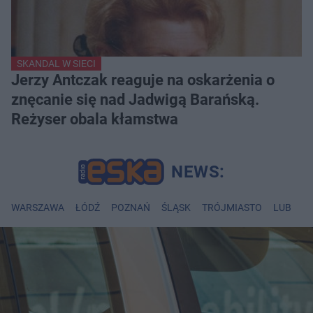
SKANDAL W SIECI
Jerzy Antczak reaguje na oskarżenia o
znęcanie się nad Jadwigą Barańską.
Reżyser obala kłamstwa
WARSZAWA
ŁÓDŹ
POZNAŃ
ŚLĄSK
TRÓJMIASTO
LUBLIN