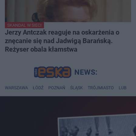
SKANDAL W SIECI
Jerzy Antczak reaguje na oskarżenia o
znęcanie się nad Jadwigą Barańską.
Reżyser obala kłamstwa
WARSZAWA
ŁÓDŹ
POZNAŃ
ŚLĄSK
TRÓJMIASTO
LUBLIN