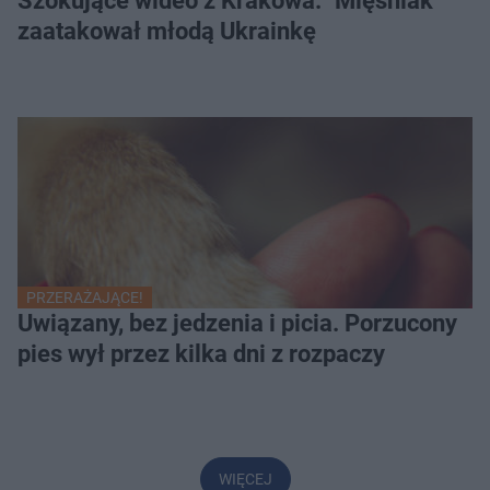
Szokujące wideo z Krakowa. "Mięśniak"
zaatakował młodą Ukrainkę
PRZERAŻAJĄCE!
Uwiązany, bez jedzenia i picia. Porzucony
pies wył przez kilka dni z rozpaczy
WIĘCEJ