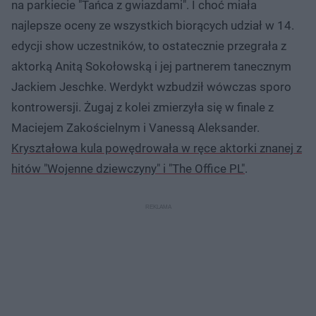
na parkiecie "Tańca z gwiazdami". I choć miała
najlepsze oceny ze wszystkich biorących udział w 14.
edycji show uczestników, to ostatecznie przegrała z
aktorką Anitą Sokołowską i jej partnerem tanecznym
Jackiem Jeschke. Werdykt wzbudził wówczas sporo
kontrowersji. Żugaj z kolei zmierzyła się w finale z
Maciejem Zakościelnym i Vanessą Aleksander.
Kryształowa kula powędrowała w ręce aktorki znanej z
hitów "Wojenne dziewczyny" i "The Office PL"
.