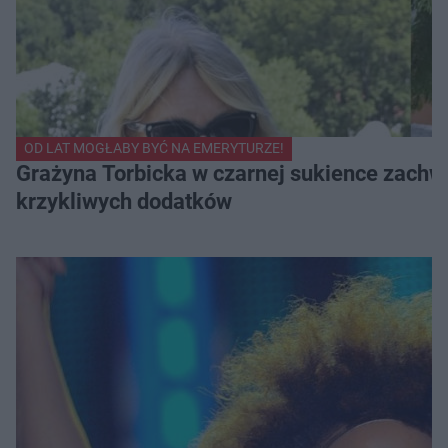
OD LAT MOGŁABY BYĆ NA EMERYTURZE!
Grażyna Torbicka w czarnej sukience zachwyc
krzykliwych dodatków