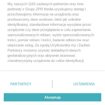
My, naszych 1162 zaufanych partnerów oraz inne
Żaden utwór zamieszczony w serwisie nie może być powielany i
rozpowszechniany lub dalej rozpowszechniany w jakikolwiek sposób (w
podmioty z Grupy ZPR Media uzyskujemy dostęp i
tym także elektroniczny lub mechaniczny) na jakimkolwiek polu
przechowujemy informacje na urządzeniu oraz
eksploatacji w jakiejkolwiek formie, włącznie z umieszczaniem w
przetwarzamy dane osobowe, takie jak unikalne
Internecie bez pisemnej zgody właściciela praw. Jakiekolwiek użycie lub
wykorzystanie utworów w całości lub w części z naruszeniem prawa,
identyfikatory, standardowe informacje wysyłane przez
tzn. bez właściwej zgody, jest zabronione pod groźbą kary i może być
urządzenie czy dane przeglądania w celu zapewniania
ścigane prawnie.
spersonalizowanych reklam, wybór spersonalizowanych
treści, pomiar reklam i treści, badanie odbiorców oraz
ulepszanie usług. Za zgodą Użytkownika my i Zaufani
Partnerzy możemy używać dokładnych danych
geolokalizacyjnych oraz aktywnie skanować
charakterystykę urządzenia do celów identyfikacji.
O nas
Ponieważ cenimy Twoją prywatność, prosimy o zgodę na
korzystanie z tych technologii poprzez kliknięcie
Informacje prawne
„Akceptuję”. Zgoda jest dobrowolna i zawsze możesz ją
zmienić/wycofać klikając przycisk ustawień prywatności
Nasze serwisy
PARTNERZY
USTAWIENIA
znajdujący się w lewym dolnym rogu strony
. Niektóre
© 2026 Grupa ZPR Media
rodzaje przetwarzania danych nie wymagają zgody
Akceptuję
użytkownika, ale masz prawo sprzeciwić się takiemu
przetwarzaniu. Preferencje będą miały zastosowanie tylko