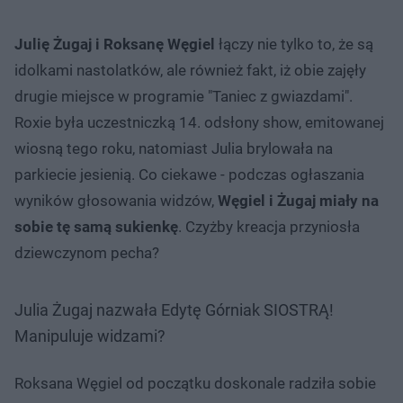
Julię Żugaj i Roksanę Węgiel
łączy nie tylko to, że są
idolkami nastolatków, ale również fakt, iż obie zajęły
drugie miejsce w programie "Taniec z gwiazdami".
Roxie była uczestniczką 14. odsłony show, emitowanej
wiosną tego roku, natomiast Julia brylowała na
parkiecie jesienią. Co ciekawe - podczas ogłaszania
wyników głosowania widzów,
Węgiel i Żugaj miały na
sobie tę samą sukienkę
. Czyżby kreacja przyniosła
dziewczynom pecha?
Julia Żugaj nazwała Edytę Górniak SIOSTRĄ!
Manipuluje widzami?
Roksana Węgiel od początku doskonale radziła sobie