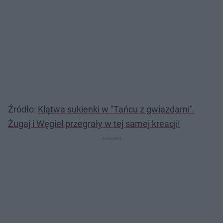
Źródło:
Klątwa sukienki w "Tańcu z gwiazdami".
Żugaj i Węgiel przegrały w tej samej kreacji!