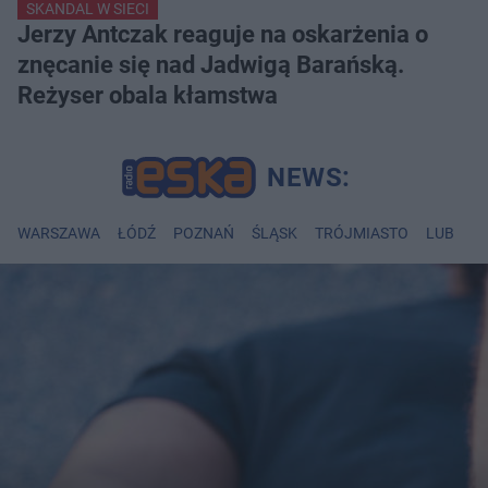
SKANDAL W SIECI
Jerzy Antczak reaguje na oskarżenia o
znęcanie się nad Jadwigą Barańską.
Reżyser obala kłamstwa
WARSZAWA
ŁÓDŹ
POZNAŃ
ŚLĄSK
TRÓJMIASTO
LUBLIN