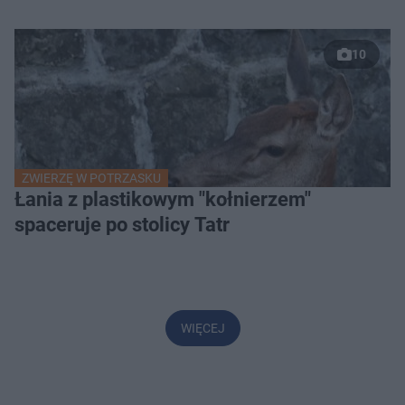
10
ZWIERZĘ W POTRZASKU
Łania z plastikowym "kołnierzem"
spaceruje po stolicy Tatr
WIĘCEJ