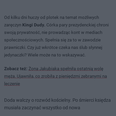
Od kilku dni huczy od plotek na temat możliwych
zaręczyn
Kingi Dudy.
Córka pary prezydenckiej chroni
swoją prywatność, nie prowadząc kont w mediach
społecznościowych. Spełnia się za to w zawodzie
prawniczki. Czy już wkrótce czeka nas ślub słynnej
jedynaczki? Wiele może na to wskazywać.
Zobacz też:
Żona Jakubiaka spełniła ostatnią wolę
męża. Ujawniła, co zrobiła z pieniędzmi zebranymi na
leczenie
Doda walczy o rozwód kościelny. Po śmierci księdza
musiała zaczynać wszystko od nowa