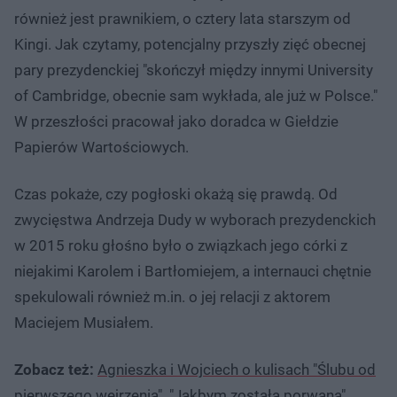
również jest prawnikiem, o cztery lata starszym od
Kingi. Jak czytamy, potencjalny przyszły zięć obecnej
pary prezydenckiej "skończył między innymi University
of Cambridge, obecnie sam wykłada, ale już w Polsce."
W przeszłości pracował jako doradca w Giełdzie
Papierów Wartościowych.
Czas pokaże, czy pogłoski okażą się prawdą. Od
zwycięstwa Andrzeja Dudy w wyborach prezydenckich
w 2015 roku głośno było o związkach jego córki z
niejakimi Karolem i Bartłomiejem, a internauci chętnie
spekulowali również m.in. o jej relacji z aktorem
Maciejem Musiałem.
Zobacz też:
Agnieszka i Wojciech o kulisach "Ślubu od
pierwszego wejrzenia". "Jakbym została porwana"