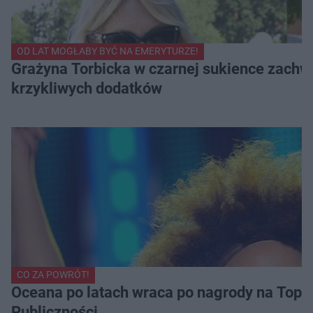
OD LAT MOGŁABY BYĆ NA EMERYTURZE!
Grażyna Torbicka w czarnej sukience zachwyc
krzykliwych dodatków
CO ZA POWRÓT!
Oceana po latach wraca po nagrody na Top of
Publiczności