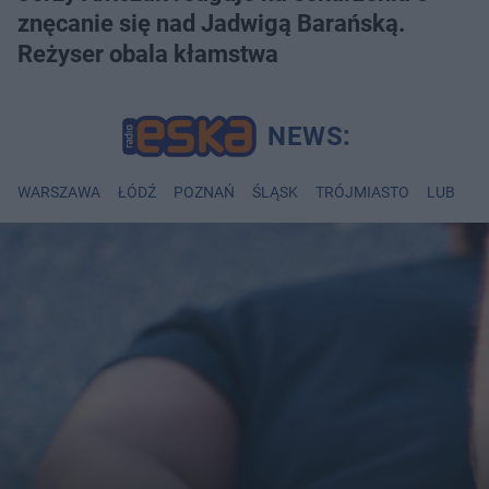
znęcanie się nad Jadwigą Barańską.
Reżyser obala kłamstwa
WARSZAWA
ŁÓDŹ
POZNAŃ
ŚLĄSK
TRÓJMIASTO
LUBLIN