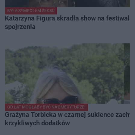
BYŁA SYMBOLEM SEKSU
Katarzyna Figura skradła show na festiwalu!
spojrzenia
OD LAT MOGŁABY BYĆ NA EMERYTURZE!
Grażyna Torbicka w czarnej sukience zachwyc
krzykliwych dodatków