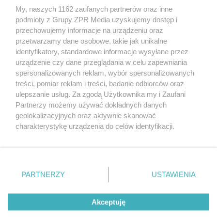
My, naszych 1162 zaufanych partnerów oraz inne
Żaden utwór zamieszczony w serwisie nie może być powielany i
rozpowszechniany lub dalej rozpowszechniany w jakikolwiek sposób (w
podmioty z Grupy ZPR Media uzyskujemy dostęp i
tym także elektroniczny lub mechaniczny) na jakimkolwiek polu
przechowujemy informacje na urządzeniu oraz
eksploatacji w jakiejkolwiek formie, włącznie z umieszczaniem w
przetwarzamy dane osobowe, takie jak unikalne
Internecie bez pisemnej zgody właściciela praw. Jakiekolwiek użycie lub
wykorzystanie utworów w całości lub w części z naruszeniem prawa,
identyfikatory, standardowe informacje wysyłane przez
tzn. bez właściwej zgody, jest zabronione pod groźbą kary i może być
urządzenie czy dane przeglądania w celu zapewniania
ścigane prawnie.
spersonalizowanych reklam, wybór spersonalizowanych
treści, pomiar reklam i treści, badanie odbiorców oraz
ulepszanie usług. Za zgodą Użytkownika my i Zaufani
Partnerzy możemy używać dokładnych danych
geolokalizacyjnych oraz aktywnie skanować
charakterystykę urządzenia do celów identyfikacji.
O nas
Ponieważ cenimy Twoją prywatność, prosimy o zgodę na
korzystanie z tych technologii poprzez kliknięcie
Informacje prawne
„Akceptuję”. Zgoda jest dobrowolna i zawsze możesz ją
zmienić/wycofać klikając przycisk ustawień prywatności
Nasze serwisy
PARTNERZY
USTAWIENIA
znajdujący się w lewym dolnym rogu strony
. Niektóre
© 2026 Grupa ZPR Media
rodzaje przetwarzania danych nie wymagają zgody
Akceptuję
użytkownika, ale masz prawo sprzeciwić się takiemu
przetwarzaniu. Preferencje będą miały zastosowanie tylko