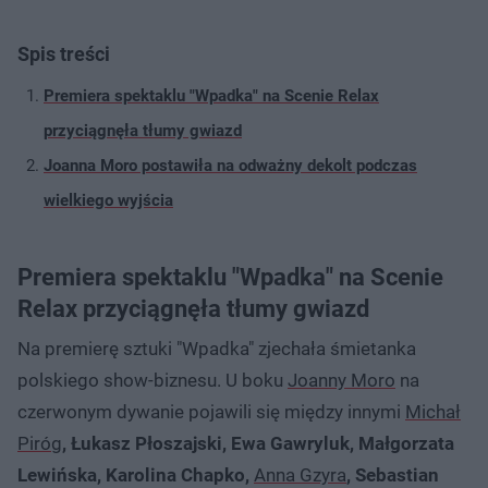
Spis treści
Premiera spektaklu "Wpadka" na Scenie Relax
przyciągnęła tłumy gwiazd
Joanna Moro postawiła na odważny dekolt podczas
wielkiego wyjścia
Premiera spektaklu "Wpadka" na Scenie
Relax przyciągnęła tłumy gwiazd
Na premierę sztuki "Wpadka" zjechała śmietanka
polskiego show-biznesu. U boku
Joanny Moro
na
czerwonym dywanie pojawili się między innymi
Michał
Piróg
, Łukasz Płoszajski, Ewa Gawryluk, Małgorzata
Lewińska, Karolina Chapko,
Anna Gzyra
, Sebastian