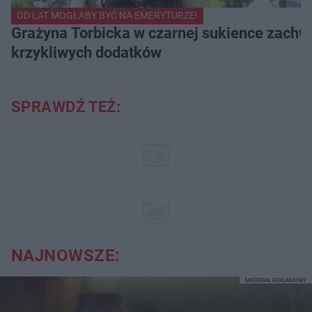
OD LAT MOGŁABY BYĆ NA EMERYTURZE!
Grażyna Torbicka w czarnej sukience zachwyc
krzykliwych dodatków
SPRAWDŹ TEŻ:
NAJNOWSZE:
MATERIAŁ REKLAMOWY