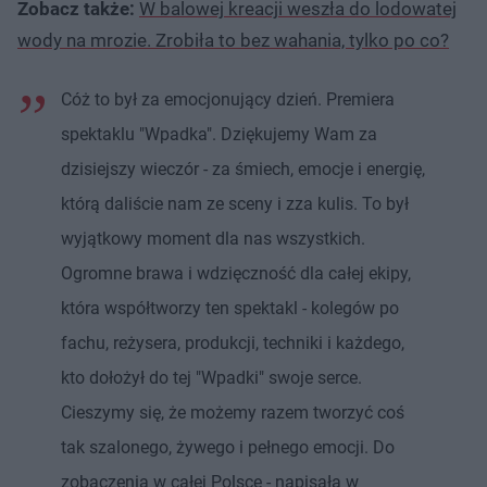
Zobacz także:
W balowej kreacji weszła do lodowatej
wody na mrozie. Zrobiła to bez wahania, tylko po co?
Cóż to był za emocjonujący dzień. Premiera
spektaklu "Wpadka". Dziękujemy Wam za
dzisiejszy wieczór - za śmiech, emocje i energię,
którą daliście nam ze sceny i zza kulis. To był
wyjątkowy moment dla nas wszystkich.
Ogromne brawa i wdzięczność dla całej ekipy,
która współtworzy ten spektakl - kolegów po
fachu, reżysera, produkcji, techniki i każdego,
kto dołożył do tej "Wpadki" swoje serce.
Cieszymy się, że możemy razem tworzyć coś
tak szalonego, żywego i pełnego emocji. Do
zobaczenia w całej Polsce - napisała w