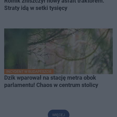
Rolnik zniszczył nowy asfalt traktorem.
Straty idą w setki tysięcy
INCYDENT W BUDAPESZCIE
Dzik wparował na stację metra obok
parlamentu! Chaos w centrum stolicy
WIĘCEJ