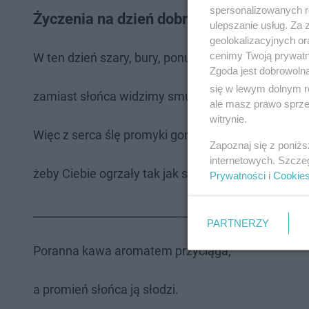
spersonalizowanych re
Życzenia na dzień dobry, miłego dnia
ulepszanie usług. Za
geolokalizacyjnych or
cenimy Twoją prywatno
W ten dzień szary, bury, ponury,
Zgoda jest dobrowoln
się w lewym dolnym r
zamiast słońca widzimy smutne chmury.
ale masz prawo sprzec
witrynie.
Więc z serca ślę promyki gorące
Zapoznaj się z poniż
internetowych. Szcze
żeby Ciebie ogrzały tak jak słońce
Prywatności
i
Cookie
______________________________
PARTNERZY
Poranna kawa aromatem przyciąga,
a promień słońca ją słodzi.