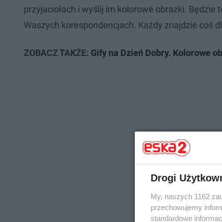
przyjaciołach i wyślij im kolorowe obrazki. Będzie 
Waszych korespondencjach. Każdy znajdzie coś dla
ZOBACZ TAKŻE:
Gify na Dzień Dobry. Kolorowe ob
Drogi Użytkow
My, naszych 1162 zau
przechowujemy informa
standardowe informac