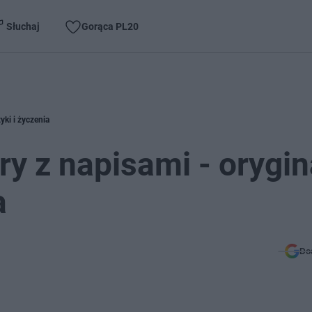
Słuchaj
Gorąca PL20
yki i życzenia
ry z napisami - orygi
a
Do