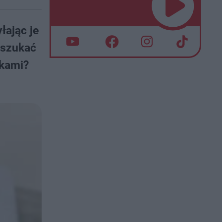
łając je
 szukać
ykami?