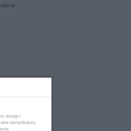
żości w
y dostęp i
lne identyfikatory,
iania