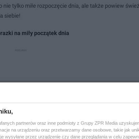
to nie tylko miłe rozpoczęcie dnia, ale także powiew świe
 siebie!
razki na miły początek dnia
niku,
fanych partnerów oraz inne podmioty z Grupy ZPR Media uzyskujem
cje na urządzeniu oraz przetwarzamy dane osobowe, takie jak unika
je wysyłane przez urządzenie czy dane przeglądania w celu zapewn