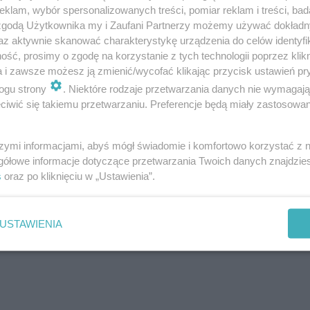
klam, wybór spersonalizowanych treści, pomiar reklam i treści, bad
 zgodą Użytkownika my i Zaufani Partnerzy możemy używać dokład
az aktywnie skanować charakterystykę urządzenia do celów identyfi
ść, prosimy o zgodę na korzystanie z tych technologii poprzez klikn
a i zawsze możesz ją zmienić/wycofać klikając przycisk ustawień pr
ogu strony
. Niektóre rodzaje przetwarzania danych nie wymagaj
iwić się takiemu przetwarzaniu. Preferencje będą miały zastosowanie
szymi informacjami, abyś mógł świadomie i komfortowo korzystać z
gółowe informacje dotyczące przetwarzania Twoich danych znajdzi
s
oraz po kliknięciu w „Ustawienia”.
USTAWIENIA