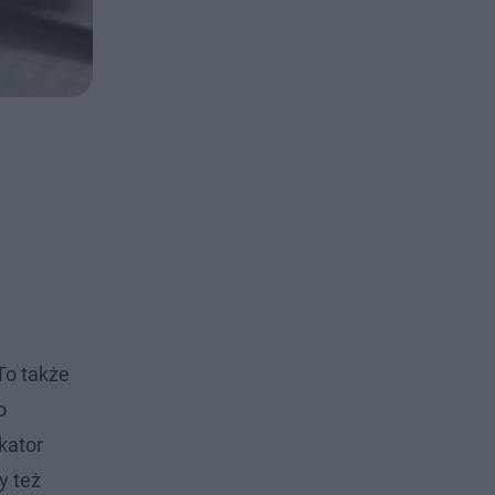
To także
o
kator
y też