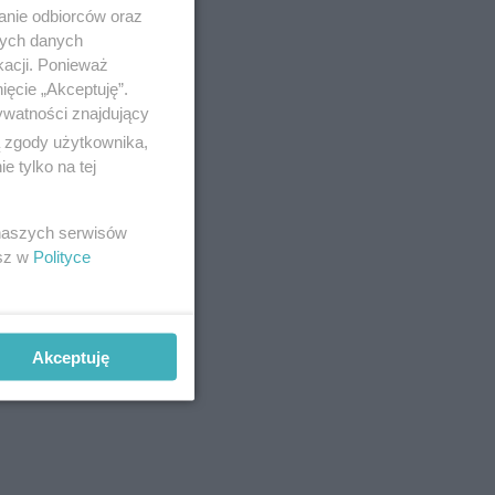
anie odbiorców oraz
nych danych
kacji. Ponieważ
ięcie „Akceptuję”.
ywatności znajdujący
ą zgody użytkownika,
 tylko na tej
 naszych serwisów
esz w
Polityce
Akceptuję